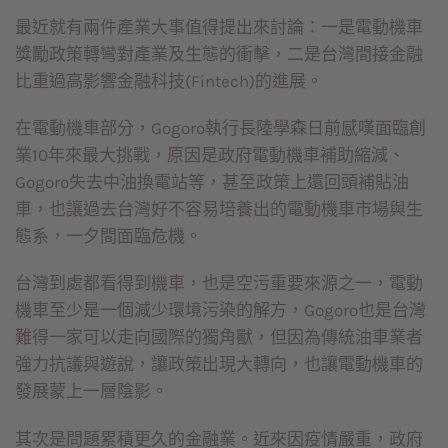
最近就有兩件產業大事值得提出來討論：一是電動機車
獎勵政策轉彎對產業及生態的衝擊，二是台灣間接金融
比重過高影響金融科技(Fintech)的進展。
在電動機車部分，Gogoro執行長陸學森日前感嘆面臨創
業10年來最大挑戰，原因是政府電動機車補助縮減、
Gogoro失去中油換電站等，甚至政策上還回頭補貼油
車，也讓過去台灣好不容易培養出的電動機車市場與生
態系，一夕間面臨危機。
台灣到處都看得到機車，也是空污重要來源之一，電動
機車至少是一個減少環境污染的解方，Gogoro也是台灣
難得一家可以走向國際的獨角獸，但因為傳統油車業者
強力抗議與遊說，讓政策出現大轉向，也讓電動機車的
發展蒙上一層陰影。
其次是問題累積更久的金融業。近來因疫情嚴重，政府