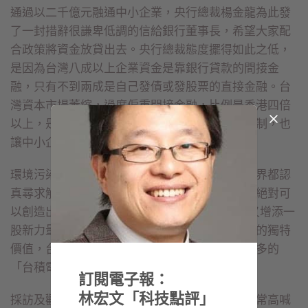
通過以二千億元融通中小企業，央行總裁楊金龍為此發
了一封措辭很謙卑低調的信給銀行董事長，希望大家配
合政策將資金放貸出去。央行總裁態度擺得如此之低，
是因為台灣八成以上企業資金是靠銀行貸款的間接金
融，只有不到兩成是自己發債或發股票的直接金融。台
灣資本市場萎縮，過度偏重間接金融，比例是香港四倍
以上，是因為政府對資本市場及企業籌資高度管制，也
讓中小企業及新創發展都相對不利。
環境污染與金融創新是兩件重要大事，也是全世界都認
真尋求解方的普世議題，台灣若能做出好成績，絕對可
以創造出很高的價值，讓「Taiwan Can Help」又增添一
股新力量。就像護國神山台積電在電子業創造出的獨特
價值，台灣確實應該在各行業中，都努力創造更多的
「台積電」。
訂閱電子報：
林宏文「科技點評」
採訪及觀察產業多年，我一直認為，台灣雖然經常高喊