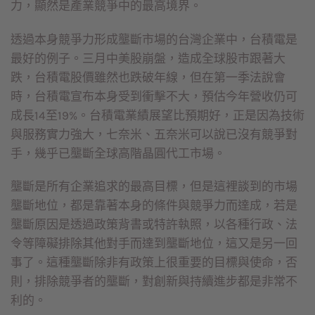
力，顯然是產業競爭中的最高境界。
透過本身競爭力形成壟斷市場的台灣企業中，台積電是
最好的例子。三月中美股崩盤，造成全球股市跟著大
跌，台積電股價雖然也跌破年線，但在第一季法說會
時，台積電宣布本身受到衝擊不大，預估今年營收仍可
成長14至19%。台積電業績展望比預期好，正是因為技術
與服務實力強大，七奈米、五奈米可以說已沒有競爭對
手，幾乎已壟斷全球高階晶圓代工市場。
壟斷是所有企業追求的最高目標，但是這裡談到的市場
壟斷地位，都是靠著本身的條件與競爭力而達成，若是
壟斷原因是透過政策背書或特許執照，以各種行政、法
令等障礙排除其他對手而達到壟斷地位，這又是另一回
事了。這種壟斷除非有政策上很重要的目標與使命，否
則，排除競爭者的壟斷，對創新與持續進步都是非常不
利的。