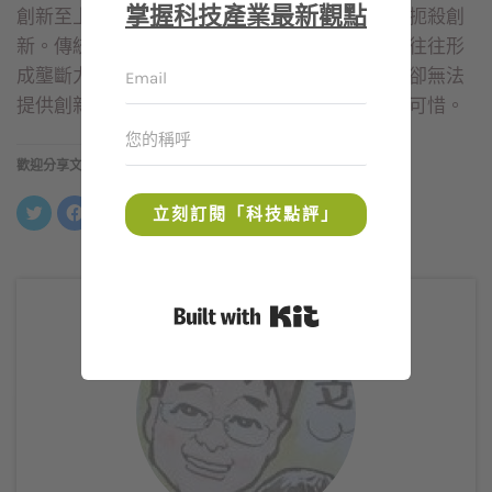
掌握科技產業最新觀點
創新至上，但許多制度與作法，最後卻都阻礙並扼殺創
新。傳統不見得都不好，但舊勢力的盤根錯節，往往形
成壟斷力量，而過度的壟斷只保護少數人利潤，卻無法
提供創新求變的力量更多的發展空間，實在相當可惜。
歡迎分享文章
分
按
按
分
立刻訂閱「科技點評」
享
一
一
享
到
下
下
到
Twitter(在
以
以
LinkedIn(在
新
分
分
新
視
享
享
視
窗
至
到
窗
中
Facebook(在
Telegram(在
中
Built with Kit
開
新
新
開
啟)
視
視
啟)
窗
窗
中
中
開
開
啟)
啟)