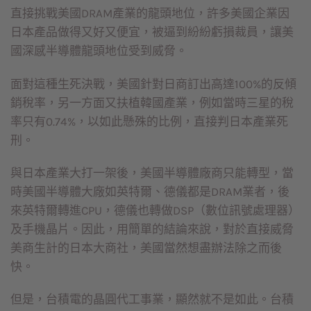
直接挑戰美國DRAM產業的龍頭地位，許多美國企業因
日本產品做得又好又便宜，被逼到紛紛虧損裁員，讓美
國深感半導體龍頭地位受到威脅。
面對這種生死決戰，美國針對日商訂出高達100%的反傾
銷稅率，另一方面又扶植韓國產業，例如當時三星的稅
率只有0.74%，以如此懸殊的比例，直接判日本產業死
刑。
與日本產業大打一架後，美國半導體廠商只能轉型，當
時美國半導體大廠如英特爾、德儀都是DRAM業者，後
來英特爾轉進CPU，德儀也轉做DSP（數位訊號處理器）
及手機晶片。因此，用簡單的結論來說，對於直接威脅
美商生計的日本大商社，美國當然想盡辦法除之而後
快。
但是，台積電的晶圓代工事業，顯然就不是如此。台積