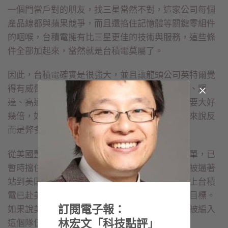
一個門當戶對的朋友，找三星當然不對，這家公司每個
產品線都與蘋果競爭，而且還掐住記憶體等關鍵零組件
的咽喉，台積電擁有比三星更佳的技術與服務，這些條
件全部加起來，當然就是台積電莫屬了。
因此，台積電確實是很強大，並且讓龍頭公司英特爾覺
得有威脅，但問題是，台積電也幫了蘋果、超微、輝
達、高通等公司大忙，這些產業加起來比英特爾要大好
幾倍，如果美國真的要打擊台積電，對美國整體來說反
而是弊多於利。
從美國整體產業利益來看，美國隊長禁止華為下單，已
暫時擋住中國半導體及科技業的進展，台積電也被逼著
站到美國這一邊，為更多美國企業生產晶片，加上台積
電已赴美設廠，美國幾乎實現了完全制霸中國的目標。
訂閱電子報：
如果說美國是全球半導體隊長，那麼台積電早就被編入
林宏文「科技點評」
這個隊伍中。