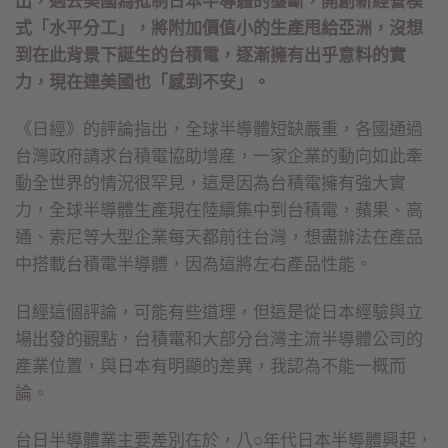
出，過去美國為抵制日本半導體的壟斷，開創新經營模
式「水平分工」，將附加價值小的生產甩給亞洲，沒想
到在此背景下誕生的台積電，逐漸擁有出乎意料的實
力，現在連美國也「感到不安」。
《日經》的評論指出，全球半導體短缺嚴重，各國通過
台灣政府請求台積電協助增産，一家企業的動向如此牽
動全世界的情況很罕見，這是因為台積電擁有強大實
力，全球半導體生產現在陸續集中到台積電，蘋果、高
通、索尼等大型企業每天都前往台灣，想盡辦法在產品
中搭載台積電半導體，因為這將左右產品性能。
日經這個評論，可能有些道理，但這是從日本經驗與立
場出發的觀點，台積電和大部分台灣主流半導體公司的
產業位置，與日本有明顯的差異，我認為不能一概而
論。
台日半導體業主要差別在於，八○年代日本半導體興起，