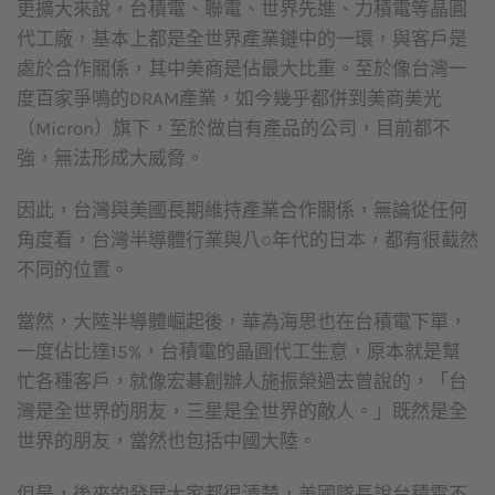
更擴大來說，台積電、聯電、世界先進、力積電等晶圓
代工廠，基本上都是全世界產業鏈中的一環，與客戶是
處於合作關係，其中美商是佔最大比重。至於像台灣一
度百家爭鳴的DRAM產業，如今幾乎都併到美商美光
（Micron）旗下，至於做自有產品的公司，目前都不
強，無法形成大威脅。
因此，台灣與美國長期維持產業合作關係，無論從任何
角度看，台灣半導體行業與八○年代的日本，都有很截然
不同的位置。
當然，大陸半導體崛起後，華為海思也在台積電下單，
一度佔比達15%，台積電的晶圓代工生意，原本就是幫
忙各種客戶，就像宏碁創辦人施振榮過去曾說的，「台
灣是全世界的朋友，三星是全世界的敵人。」既然是全
世界的朋友，當然也包括中國大陸。
但是，後來的發展大家都很清楚，美國隊長說台積電不