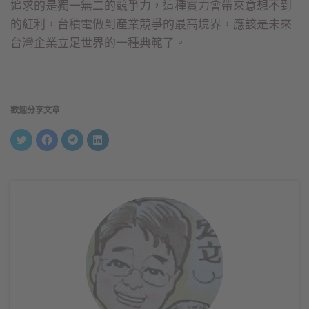
追求的是獨一無二的競爭力，這種實力會帶來意想不到
的紅利，台積電做到產業競爭的最高境界，應該是未來
台灣企業立足世界的一種典範了。
歡迎分享文章
分
按
按
分
享
一
一
享
到
下
下
到
Twitter(在
以
以
LinkedIn(在
新
分
分
新
視
享
享
視
窗
至
到
窗
中
Facebook(在
Telegram(在
中
開
新
新
開
啟)
視
視
啟)
窗
窗
中
中
開
開
啟)
啟)