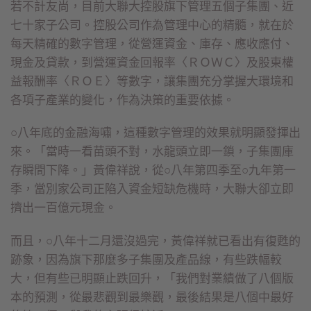
若不計友尚，目前大聯大控股旗下管理五個子集團、近
七十家子公司。控股公司作為管理中心的精髓，就在於
每天精確的數字管理，從營運資金、庫存、應收應付、
現金及貸款，到營運資金回報率〈ＲＯＷＣ〉及股東權
益報酬率〈ＲＯＥ〉等數字，讓集團充分掌握大環境和
各項子產業的變化，作為決策的重要依據。
○八年底的金融海嘯，這種數字管理的效果就明顯發揮出
來。「當時一看苗頭不對，水龍頭立即一鎖，子集團庫
存瞬間下降。」黃偉祥說，從○八年第四季至○九年第一
季，當別家公司正陷入資金短缺危機時，大聯大卻立即
擠出一百億元現金。
而且，○八年十二月還沒過完，黃偉祥就已看出有復甦的
跡象，因為旗下那麼多子集團及產品線，有些跌幅較
大，但有些已明顯止跌回升，「我們對業績做了八個版
本的預測，從最悲觀到最樂觀，最後結果是八個中最好