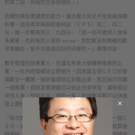
的第二個，與我的主張很接近。」
這種快速反應調度的能力，讓大聯大完全不受金融海嘯
影響，過去兩年每股稅後純益〈ＥＰＳ〉從二．四二
元，進一步攀高到三．九四元。「我一向不覺得人會有
多厲害，也許有的人很有 sense，但如果沒有精確的數
字來輔佐，是不可能做出好的決策的。」黃偉祥說。
數字管理的效果驚人，也讓五年來大舉購併進來的企
業，一年內經營績效立即提升。因為當五個ＣＥＯ的營
運數字一攤開，誰好誰壞就立刻看出來，而且由於同屬
一個集團，資訊及管理都可以彼此分享學習，讓每個公
司併入後，快則半年，慢則一年，營運數字都可以快速
跟上整體水準。
「每次開會，大家的成績單拿出來，只要其中有一個Ｃ
ＥＯ，拍拍那個績效較差的ＣＥＯ肩膀說，我們就算做
得再好，都無法提升集團的獲利時，那你想，那個績效