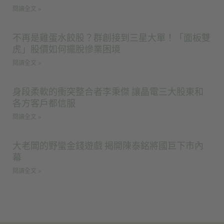
閱讀全文 »
不再是雞蛋水餃股？群創接到三星大單！「面板雙
虎」股價如何擺脫慘業困境
閱讀全文 »
身段柔軟的衝突整合者李秉傑 讓晶電三大股東和
各方客戶都信服
閱讀全文 »
大老闆的野蠻金錢遊戲 揭開陳泰銘將國巨下市內
幕
閱讀全文 »