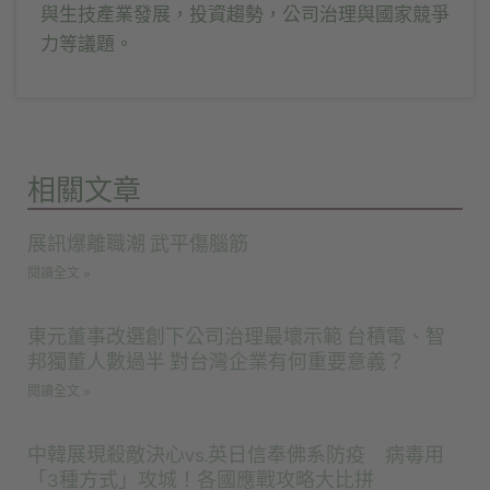
與生技產業發展，投資趨勢，公司治理與國家競爭
力等議題。
相關文章
展訊爆離職潮 武平傷腦筋
閱讀全文 »
東元董事改選創下公司治理最壞示範 台積電、智
邦獨董人數過半 對台灣企業有何重要意義？
閱讀全文 »
中韓展現殺敵決心vs.英日信奉佛系防疫 病毒用
「3種方式」攻城！各國應戰攻略大比拼