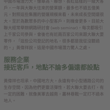
中國市場潛力大，像華為、聯想、長虹這樣的一級大客
戶，一年與大聯大往來的營業額，最多也不過五億美
元，對照這些集團的營運規模來看，未來成長空間還很
大。至於為數眾多的中小型客戶，則機會更多。目前大
聯大經常舉辦網路研討會 (web seminar)，每次都吸引
上千家公司參與，會後也有近兩百家公司來跟大聯大要
零件，「這些公司登記的地名，很多都是我從沒聽過
的。」黃偉祥說，這是中國市場潛力驚人之處。
服務企業
接近客戶，地點不論多偏遠都設點
黃偉祥也坦承，中國地方大，永遠有中小型通路公司的
生存空間，因為他們更靈活彈性，若大聯大要去打，有
一定的困難，就像美軍去越南，叢林巷戰一定打不過本
地人。