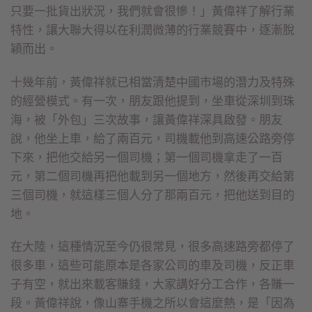
只要一批貨出狀況，我們就會很慘！」黃偉祥了解行業
特性，讓大聯大得以在利潤微薄的行業競賽中，逐漸脫
穎而出。
十幾年前，黃偉祥就已相當清楚中國市場的潛力及特殊
的經營模式。有一次，朋友跟他提到，坐車從深圳到珠
海，被「外包」三次故事，讓黃偉祥深具啟發。朋友
說，他坐上車，給了兩百元，司機載他到高速公路旁停
下來，把他交給另一個司機；第一個司機拿走了一百
元，第二個司機再把他載到另一個地方，然後再交給第
三個司機，就這樣三個人分了那兩百元，把他送到目的
地。
在大陸，這種情況至今仍很常見，很多高速路旁都停了
很多車，這些可能原本是各家公司的車及司機，反正車
子有空，就出來載客賺錢，大家講好分工合作，各賺一
段。黃偉祥說，像山寨手機之所以會這麼熱，是「因為