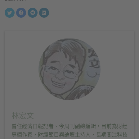
分
按
按
分
享
一
一
享
到
下
下
到
Twitter(在
以
以
LinkedIn(在
新
分
分
新
視
享
享
視
窗
至
到
窗
中
Facebook(在
Telegram(在
中
開
新
新
開
啟)
視
視
啟)
窗
窗
中
中
開
開
啟)
啟)
林宏文
曾任經濟日報記者、今周刊副總編輯，目前為財經
專欄作家，財經節目與論壇主持人，長期關注科技