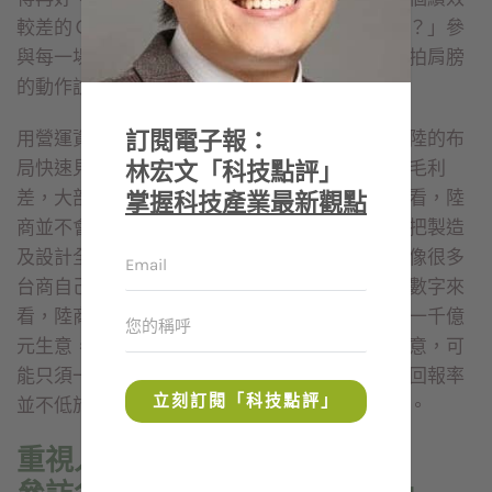
較差的ＣＥＯ，回去會不趕緊努力把績效拉起來？」參
與每一場經營會議的大聯大財務長袁興文，做著拍肩膀
的動作說。
訂閱電子報：
用營運資金的回報率來管理，也讓集團過去在大陸的布
林宏文「科技點評」
局快速見到成效。過去，大家都以為陸商的訂單毛利
差，大部分人都不想做，但從ＲＯＷＣ的數字來看，陸
掌握科技產業最新觀點
商並不會低於台商，主因是陸商願意付現，而且把製造
及設計全部外包，自己只專注在品牌與通路，不像很多
台商自己還有很強的研發，因此，從ＲＯＷＣ的數字來
看，陸商不見得低於台商。例如做台商生意，做一千億
元生意，大約要準備三百億元現金，但做陸商生意，可
能只須一百億元，儘管陸商毛利較低，但資金的回報率
立刻訂閱「科技點評」
並不低於台商，這就是數字管理所能提供的優勢。
重視人才