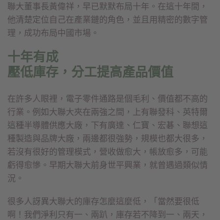
聯大董事長黃偉祥，早已默默布局十年。在這十年間，
他清楚定位自己在產業鏈的角色，並且用精密的數字管
理，成功布局中國市場。
十年有成
壓低庫存，分工提高產品價值
在許多人眼裡，電子零件通路是個毛利、價值都不高的
行業。例如大聯大夾在兩強之間，上有聯發科、英特爾
這種半導體供應大廠，下有廣達、仁寶、宏碁、聯想這
種製造與品牌大廠，兩邊都很強勢，規模也都大很多，
若沒有很好的管理模式，營收做愈大，帳放愈多，可能
虧得愈慘。早期大聯大前身世平興業，就曾遇過類似情
況。
很多人訝異大聯大的庫存怎麼這麼低，「當然要很低
啊！我們淨利只有一、兩趴，庫存若不降到一、兩天，