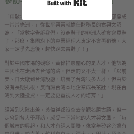
參訪名校，深入了解文風與特色
Built with Kit
「用數字管理，讓原先認為是沙漠的地方，現在卻變成
一片片綠洲。」從世平興業就擔任財務長的袁興文認
為，「當數字告訴我們，沒穿鞋子的非洲人確實會買鞋
子，那麼，集團旗下的專業經理人肯定不會再猶豫，大
家一定爭先恐後，趕快跑去賣鞋子！」
對於中國市場的觀察，黃偉祥最關心的是人才，他認為
中國也在走過去台灣的路，但走的又不太一樣，「以前
美、日大廠到台灣設廠，培養了台灣很多人才，但由於
沒有長期扎根，反而讓台灣本地企業成長茁壯，現在台
灣到大陸投資，一定要更重視人才的培育。」
經常到大陸出差，黃偉祥都沒空去參觀名勝古蹟，但一
定會到各大學拜訪，感受一下當地的人才與文風。「每
個城市的興起，和人才有絕大關聯，像當年矽谷旁邊有
史丹佛、柏克萊，竹科有交大、清大。」因此，至今黃