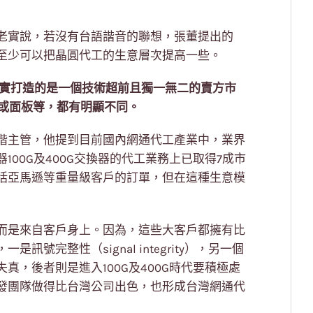
老實說，若沒有台語諧音的聯想，張董提出的
至少可以把晶圓代工的生意層次提高一些。
實打造的是一個技術超前且獨一無二的賣方市
通或面板等，都有明顯不同。
階主管，他提到目前國內網通代工產業中，業界
00G及400G交換器的代工業務上已取得7成市
括亞馬遜等重量級客戶的訂單，但在這種生意模
而是來自客戶身上。因為，這些大客戶都擁有比
號完整性（signal integrity），另一個
，後者則是進入100G及400G時代要積極處
發團隊做得比台灣公司出色，也形成台灣網通代