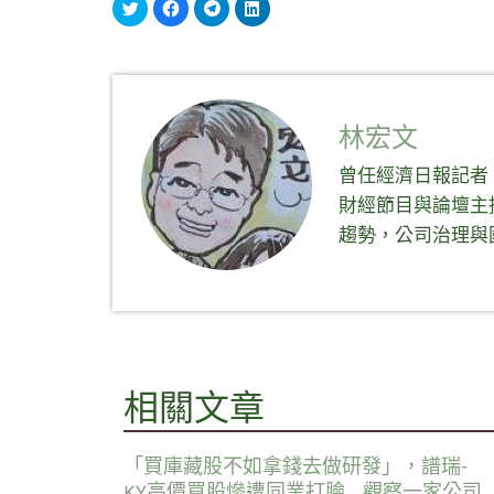
分
按
按
分
享
一
一
享
到
下
下
到
Twitter(在
以
以
LinkedIn(在
新
分
分
新
視
享
享
視
窗
至
到
窗
中
Facebook(在
Telegram(在
中
開
新
新
開
啟)
視
視
啟)
林宏文
窗
窗
中
中
開
開
曾任經濟日報記者
啟)
啟)
財經節目與論壇主
趨勢，公司治理與
相關文章
「買庫藏股不如拿錢去做研發」，譜瑞-
KY高價買股慘遭同業打臉…..觀察一家公司