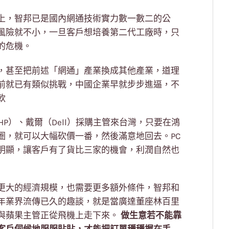
上，智邦已是國內網通技術實力數一數二的公
風險就不小，一旦客戶想培養第二代工廠時，只
的危機。
，甚至把前述「網通」產業換成其他產業，道理
前就已有類似挑戰，中國企業早就步步進逼，不
軟
P）、戴爾（Dell）採購主管來台灣，只要在鴻
圈，就可以大幅砍價一番，然後滿意地回去。PC
明顯，讓客戶有了貨比三家的機會，利潤自然也
更大的經濟規模，也需要更多額外條件，智邦和
年業界流傳已久的趣談，就是當廣達董座林百里
與蘋果主管正從飛機上走下來。
做生意若不能靠