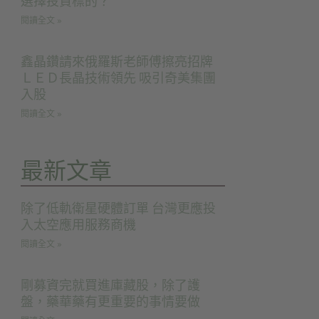
選擇投資標的？
閱讀全文 »
鑫晶鑽請來俄羅斯老師傅擦亮招牌
ＬＥＤ長晶技術領先 吸引奇美集團
入股
閱讀全文 »
最新文章
除了低軌衛星硬體訂單 台灣更應投
入太空應用服務商機
閱讀全文 »
剛募資完就買進庫藏股，除了護
盤，藥華藥有更重要的事情要做