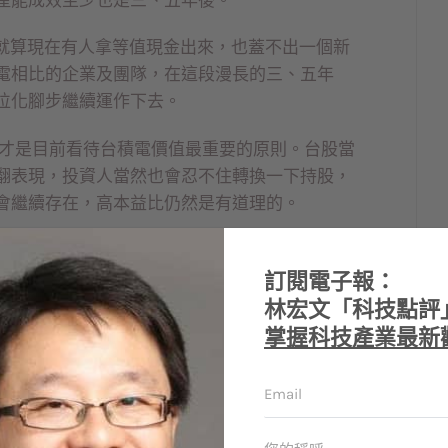
，就算現在有人拿等值現金出來，也蓋不出一個新
電相比的企業及團隊，在這段漫長的三、五年
位化腳步繼續運作下去。
，才是目前看待台積電價值最重要的原則。台股當
翻表現，投資人當然也會忍不住轉換一下持股，
會繼續存在，高本益比仍然是有道理的。
1000億美元，代表未來還有很多訂單要滿足，
EPS的增加也會推動股價成長。
訂閱電子報：
林宏文「科技點評
國 從黑金到矽金的歷史
掌握科技產業最新
重要性也在增加。15日傳出美國將禁止向中國出