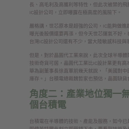
長、高毛利及高獲利等特性，但此次被禁的飛
IC設計公司，立即曝露在極高度的風險下。
嚴格講，世芯原本是超強的公司，IC能夠做
曝光後股價還要再漲，但今天世芯運氣不好，
台灣IC設計公司還有不少，當大陸敏感科技
但是，對於晶圓代工業來說，此次全球半導體
技術奇貨可居，晶圓代工業比IC設計業更有
華為副董事長徐直軍前幾天就說，「美國對中
庫存。」台積電總裁魏哲家也預估，晶圓缺貨
角度二：產業地位獨一無
個台積電
台積電在半導體的技術、產能及服務，如今已
即使英特爾此刻立即砸錢下去，要看到技術及