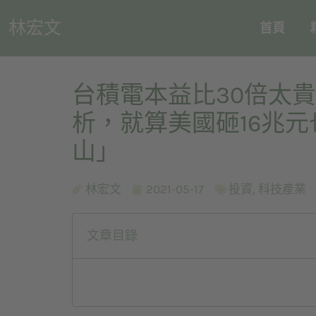
林宏文
首頁
台積電本益比30倍太貴
析，就算美國砸16兆
山」
林宏文
2021-05-17
投資
,
科技產業
文章目錄