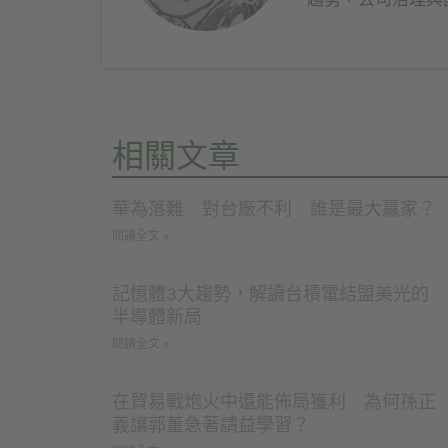
相關文章
華為落難 對台廠不利 誰是最大贏家？
閱讀全文 »
記憶體3大趨勢，解讀台積電結盟美光的
半導體新局
閱讀全文 »
在貿易戰炮火中還能佈局獲利 為何孫正
義讓郭董急著請益學習？