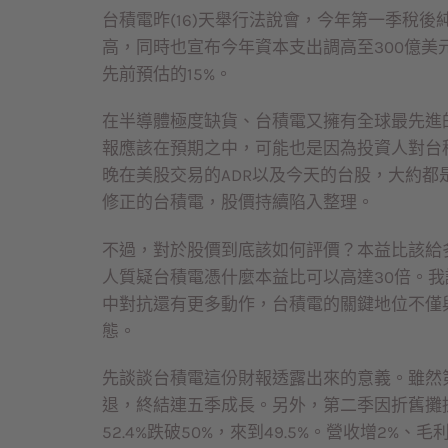
台積電昨(16)天舉行法說會，今年第一季稅後純益
高，同時也宣布今年資本支出調高至300億美
先前預估的15%。
在半導體極度缺貨、台積電又擁有全球最先進
報應該在預期之中，可能也是因為投資人對台
晚在美股交易的ADR以及今天的台股，大約都
修正的台積電，股價持續陷入整理。
不過，對於股價到底該如何評價？本益比該給
人質疑台積電憑什麼本益比可以高達30倍。
中對抗還有更多動作，台積電的關鍵地位不僅與
態。
先談談台積電這份財報透露出來的意義。雖然第一
退，終結連五季成長。另外，第二季因折舊攤
52.4%跌破50%，來到49.5%。營收增2