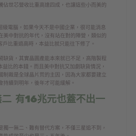
騰佔世芯營收比重高達四成，也讓這些小而美的
進超級電腦，如果今天不是中國企業，很可能消息
在美中對抗的年代，沒有站在對的陣營，類似的
與客戶比重過高時，本益比就只能往下修了。
鬧缺貨，其實晶圓產能本來就已不足，高階製程
高本益比的本錢。而且美中對抗又加劇缺貨情況，
國制裁是全球晶片荒的主因，因為大家都要建立
會持續到明年，後年才可能緩解。
二 有16兆元也蓋不出一
是獨一無二、難有替代方案，不僅三星追不到，
產能成效至少也是三、五年後。