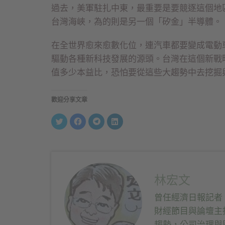
過去，美軍駐扎中東，最重要是要競逐這個地
台灣海峽，為的則是另一個「矽金」半導體。
在全世界愈來愈數化位，連汽車都要變成電動
驅動各種新科技發展的源頭。台灣在這個新戰
值多少本益比，恐怕要從這些大趨勢中去挖掘
歡迎分享文章
分
按
按
分
享
一
一
享
到
下
下
到
Twitter(在
以
以
LinkedIn(在
新
分
分
新
視
享
享
視
窗
至
到
窗
中
Facebook(在
Telegram(在
中
開
新
新
開
啟)
視
視
啟)
林宏文
窗
窗
中
中
開
開
曾任經濟日報記者
啟)
啟)
財經節目與論壇主
趨勢，公司治理與