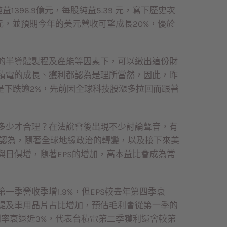
1396.9億元，每股純益5.39 元，寫下歷史次
元，並預期今年的美元營收可望成長20%，優於
的半導體製程及產能等因素下，可以繳出這份財
積電的成長、獲利都認為是理所當然，因此，昨
是下跌逾2%，先前因全球科技股漲多拉回而跟著
多少才合理？在法說會後出現不少討論聲音，有
我認為，隨著全球地緣政治的轉變，以及接下來美
日俱增，隨著EPS的增加，高本益比會成為常
季營收季增1.9%，但EPS較去年第四季衰
提及車用晶片占比增加，預估毛利會從第一季的
%、毛利率衰退近3%，代表台積電第二季獲利還會較第