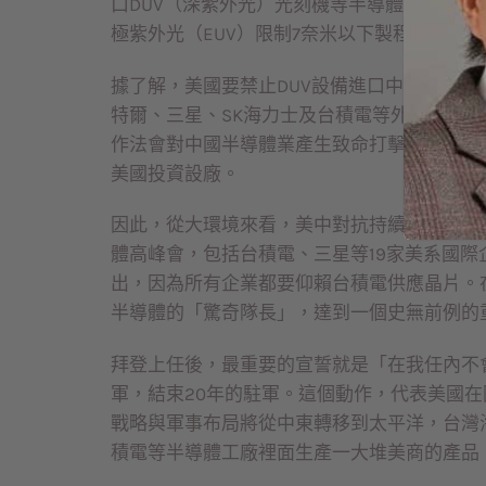
口DUV（深紫外光）光刻機等半導體設備，這
極紫外光（EUV）限制7奈米以下製程更加嚴
據了解，美國要禁止DUV設備進口中國，已
特爾、三星、SK海力士及台積電等外商在大
作法會對中國半導體業產生致命打擊，也是對
美國投資設廠。
因此，從大環境來看，美中對抗持續升高，已
體高峰會，包括台積電、三星等19家美系國
出，因為所有企業都要仰賴台積電供應晶片。
半導體的「驚奇隊長」，達到一個史無前例的
拜登上任後，最重要的宣誓就是「在我任內不會
軍，結束20年的駐軍。這個動作，代表美國
戰略與軍事布局將從中東轉移到太平洋，台灣海
積電等半導體工廠裡面生產一大堆美商的產品