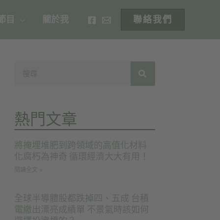
 節目
關於我
聯絡我們
熱門文章
將掩埋堆肥到跨領域的高值化材料
化腐朽為神奇 循環經濟大大有用！
閱讀全文 »
全球半導體股都跌掉四、五成 台積
電繳出漂亮成績單 不景氣時該如何