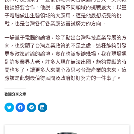
授談好要合作。他說，橫跨不同領域的挑戰最大，以量
子電腦做出生醫領域的大應用，這是他最想接受的挑
戰，也是台灣各行各業應該嘗試努力的方向。
一場量子電腦的論壇，除了點出台灣科技產業發展的方
向，也突顯了台灣產業政策的不足之處。這種能夠引發
更多政策討論的論壇，實在應該多辦幾場，我在現場遇
到許多業界大老，許多人現在無法出國，能夠貢獻的時
間也多了，讓更多人來關心及思考台灣產業的未來，這
應該是此刻最值得民間及政府好好努力的一件事了。
歡迎分享文章
分
按
按
分
享
一
一
享
到
下
下
到
Twitter(在
以
以
LinkedIn(在
新
分
分
新
視
享
享
視
窗
至
到
窗
中
Facebook(在
Telegram(在
中