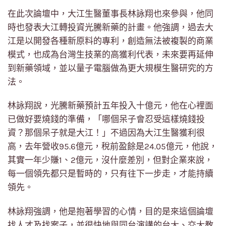
在此次論壇中，大江生醫董事長林詠翔也來參與，他同
時也發表大江轉投資光騰新藥的計畫。他強調，過去大
江是以開發各種新原料的專利，創造無法被複製的商業
模式，也成為台灣生技業的高獲利代表，未來要再延伸
到新藥領域，並以量子電腦做為更大規模生醫研究的方
法。
林詠翔說，光騰新藥預計五年投入十億元，他在心裡面
已做好要燒錢的準備，「哪個呆子會忍受這樣燒錢投
資？那個呆子就是大江！」不過因為大江生醫獲利很
高，去年營收95.6億元，稅前盈餘是24.05億元，他說，
其實一年少賺1、2億元，沒什麼差別，但對企業來說，
每一個領先都只是暫時的，只有往下一步走，才能持續
領先。
林詠翔強調，他是抱著學習的心情，目的是來這個論壇
找人才及找案子，並很快地與同台演講的台大、交大教