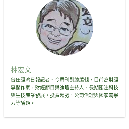
開
新
新
開
啟)
視
視
啟)
窗
窗
中
中
開
開
啟)
啟)
林宏文
曾任經濟日報記者、今周刊副總編輯，目前為財經
專欄作家，財經節目與論壇主持人，長期關注科技
與生技產業發展，投資趨勢，公司治理與國家競爭
力等議題。