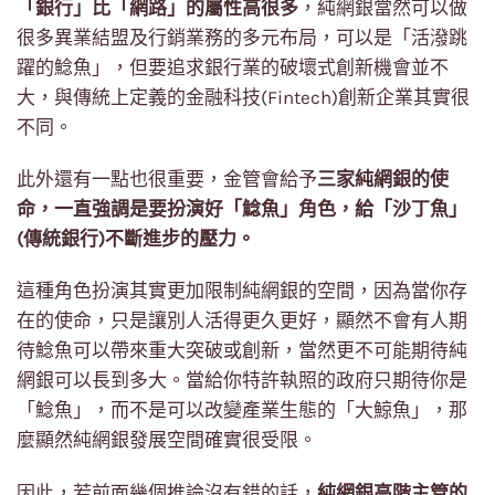
「銀行」比「網路」的屬性高很多
，純網銀當然可以做
很多異業結盟及行銷業務的多元布局，可以是「活潑跳
躍的鯰魚」，但要追求銀行業的破壞式創新機會並不
大，與傳統上定義的金融科技(Fintech)創新企業其實很
不同。
此外還有一點也很重要，金管會給予
三家純網銀的使
命，一直強調是要扮演好「鯰魚」角色，給「沙丁魚」
(傳統銀行)不斷進步的壓力。
這種角色扮演其實更加限制純網銀的空間，因為當你存
在的使命，只是讓別人活得更久更好，顯然不會有人期
待鯰魚可以帶來重大突破或創新，當然更不可能期待純
網銀可以長到多大。當給你特許執照的政府只期待你是
「鯰魚」，而不是可以改變產業生態的「大鯨魚」，那
麼顯然純網銀發展空間確實很受限。
因此，若前面幾個推論沒有錯的話，
純網銀高階主管的