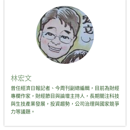
窗
至
到
窗
中
Facebook(在
Telegram(在
中
開
新
新
開
啟)
視
視
啟)
窗
窗
中
中
開
開
啟)
啟)
林宏文
曾任經濟日報記者、今周刊副總編輯，目前為財經
專欄作家，財經節目與論壇主持人，長期關注科技
與生技產業發展，投資趨勢，公司治理與國家競爭
力等議題。