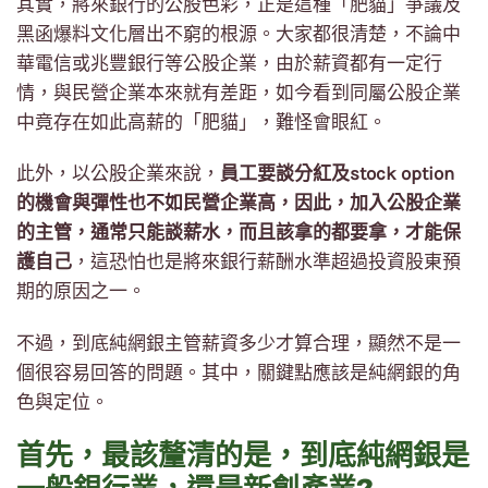
其實，將來銀行的公股色彩，正是這種「肥貓」爭議及
黑函爆料文化層出不窮的根源。大家都很清楚，不論中
華電信或兆豐銀行等公股企業，由於薪資都有一定行
情，與民營企業本來就有差距，如今看到同屬公股企業
中竟存在如此高薪的「肥貓」，難怪會眼紅。
此外，以公股企業來說，
員工要談分紅及stock option
的機會與彈性也不如民營企業高，因此，加入公股企業
的主管，通常只能談薪水，而且該拿的都要拿，才能保
護自己
，這恐怕也是將來銀行薪酬水準超過投資股東預
期的原因之一。
不過，到底純網銀主管薪資多少才算合理，顯然不是一
個很容易回答的問題。其中，關鍵點應該是純網銀的角
色與定位。
首先，最該釐清的是，到底純網銀是