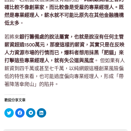
確比較不像創業家，而比較像是受雇的專業經理人。既
然是專業經理人，薪水就不可能比原先在其他金融機構
低太多
。
若將來
銀行籌備處的說法屬實，也就是說沒有任何主管
薪資超過1500萬元，那麼這樣的薪資，其實只是在反映
人力資源市場的行情而已，爆料者想用抹黑「肥貓」來
打擊這些專業經理人，就有失公道與風度
。 但如果有人
薪資到四千萬或甚至七千萬，以純網銀這種創業風險偏
低的特性來看，也可能過度偏向專業經理人，形成「帶
著降落傘爬山」的陷井。
歡迎分享文章
分
按
按
分
享
一
一
享
到
下
下
到
Twitter(在
以
以
LinkedIn(在
新
分
分
新
視
享
享
視