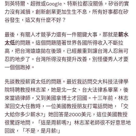
到英特爾、超微或Google、特斯拉都沒關係，矽谷的實
力沒有減損，創新創業更加生生不息，所有好事都在矽
谷發生，這又有什麼不好？
最後，有關人才競爭力還有一件關鍵大事，那就是
薪水
太低
的問題。這個問題隨著世界各國所得收入不斷拉
高，把台灣遠遠拋在後頭，已經嚴重到讓台灣人忍無可
忍的地步了。台灣所得沒有提升改善，別怪優秀人才要
一個個跑掉。
先談教授薪資太低的問題。最近我訪問交大科技法律學
院特聘教授林志潔，她是北一女、台大法律系畢業，後
來當過律師，又到美國拿博士才回國。十三年前，林志
潔回交大任教時，一位美國教授朋友打電話問她，「交
大給你多少薪水?」她回答是2000美元，這位美國教授
很驚訝地問，「這是周薪嗎?」林志潔老師很不好意思地
回說，「不是，是月薪!」