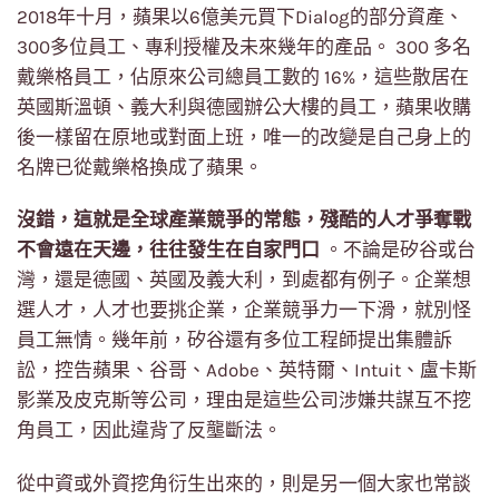
2018年十月，蘋果以6億美元買下Dialog的部分資產、
300多位員工、專利授權及未來幾年的產品。 300 多名
戴樂格員工，佔原來公司總員工數的 16%，這些散居在
英國斯溫頓、義大利與德國辦公大樓的員工，蘋果收購
後一樣留在原地或對面上班，唯一的改變是自己身上的
名牌已從戴樂格換成了蘋果。
沒錯，這就是全球產業競爭的常態，殘酷的人才爭奪戰
不會遠在天邊，往往發生在自家門口
。不論是矽谷或台
灣，還是德國、英國及義大利，到處都有例子。企業想
選人才，人才也要挑企業，企業競爭力一下滑，就別怪
員工無情。幾年前，矽谷還有多位工程師提出集體訴
訟，控告蘋果、谷哥、Adobe、英特爾、Intuit、盧卡斯
影業及皮克斯等公司，理由是這些公司涉嫌共謀互不挖
角員工，因此違背了反壟斷法。
從中資或外資挖角衍生出來的，則是另一個大家也常談