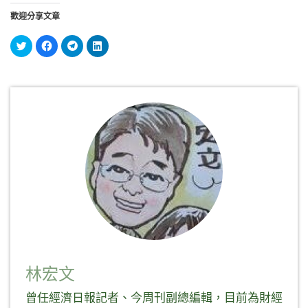
歡迎分享文章
分
按
按
分
享
一
一
享
到
下
下
到
Twitter(在
以
以
LinkedIn(在
新
分
分
新
視
享
享
視
窗
至
到
窗
中
Facebook(在
Telegram(在
中
開
新
新
開
啟)
視
視
啟)
窗
窗
中
中
開
開
啟)
啟)
林宏文
曾任經濟日報記者、今周刊副總編輯，目前為財經