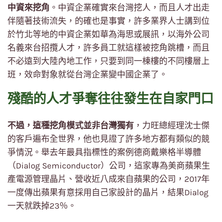
中資來挖角
。中資企業確實來台灣挖人，而且人才出走
伴隨著技術流失，的確也是事實，許多業界人士講到位
於竹北等地的中資企業如華為海思或展訊，以海外公司
名義來台招攬人才，許多員工就這樣被挖角跳槽，而且
不必遠到大陸內地工作，只要到同一棟樓的不同樓層上
班，效命對象就從台灣企業變中國企業了。
殘酷的人才爭奪往往發生在自家門口
不過，這種挖角模式並非台灣獨有
，力旺總經理沈士傑
的客戶遍布全世界，他也見證了許多地方都有類似的競
爭情況。舉去年最具指標性的案例德商戴樂格半導體
（Dialog Semiconductor）公司，這家專為美商蘋果生
產電源管理晶片、營收近八成來自蘋果的公司，2017年
一度傳出蘋果有意採用自己家設計的晶片，結果Dialog
一天就跌掉23％。