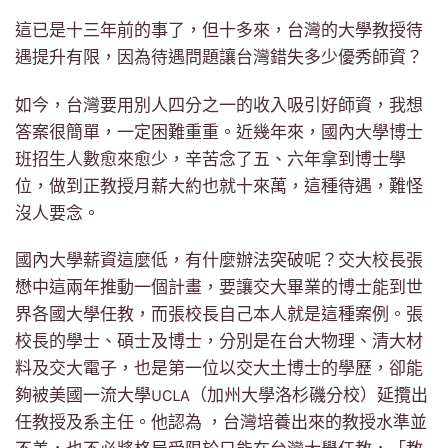
這已是十三年前的事了，但十多來，台灣的大學教授待
遇提升有限，因為待遇問題讓台灣錯失多少優秀師資？
如今，台灣要用別人四分之一的收入吸引好師資，我想
答案很簡單，一定困難重重。近幾年來，國內大學博士
班招生人數愈來愈少，辛苦念了五、六年拿到博士學
位，做到正教授月薪大約也就十來萬，這種待遇，難怪
沒人要念。
國內大學薪資這麼低，有什麼辦法突破呢？交大校長張
懋中這兩年推動一個計畫，要讓交大畢業的博士能到世
界各國大學任教，而張校長自己本人就是這種案例。張
校長的學士、碩士及博士，分別是在台大物理、清大材
料及交大電子，也是第一位以交大土博士的學歷，卻能
夠被美國一流大學UCLA（加州大學洛杉磯分校）延攬出
任教授及系主任。他認為 ，台灣培養出來的教授水準並