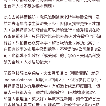
出台灣人才不足的根本問題。
此次去英特爾採訪，我見識到這家老牌半導體公司，雖
然過去兩年高階主管流失不少，但卻又找來更多人才加
入，讓英特爾的研發計畫可以持續進行。優秀腦袋在矽
谷永遠都不缺，只是經常跳來跳去;好人才在矽谷也不缺
舞台，只怕自己沒有本事。矽谷吸納全世界頂尖高手，
在很有效率的市場中激烈競爭，不管是從A公司跳到B公
司，也都逃不出矽谷（或美國）的手掌心。美國高科技
領先全球，人才居功最大。
記得剛接觸IC產業時，大家最常說IC（積體電路）就是
Indian+Chinese（印度人+中國人），但這次我注意到，
英特爾安排的九場講者中，有超過七成是印度面孔，但
華人一個都沒有，顯然此刻的矽谷，I已遠遠凌駕於C。
印度人數理強、英文好，早就不是新聞，如今在矽谷更
已占據許多重要位置，包括谷哥、微軟等大企業CEO都