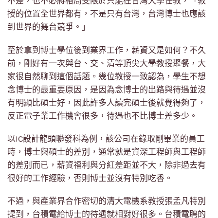
不差，也不必將格局受限於只能在台灣大學任教，「教
授的位置全世界都有，不是只有台灣，台灣博士也應該
到世界的舞台競爭。」
至於拿到博士學位後到業界工作，薪資又是如何？不久
前，剛好有一次與台、交、清等頂尖大學教授聚餐，大
家很自然聊到這個話題。幾位教授一致認為，學生不想
念博士的最重要原因，是因為念博士的出路與待遇並沒
有明顯比碩士好，因此許多人讀完碩士後就覺得夠了，
反正電子業工作機會很多，待遇也不比博士差多少。
以IC設計龍頭聯發科為例，該公司在錄取剛畢業的員工
時，博士與碩士的差別，通常就是資深工程師與工程師
的差別而已，薪資福利與分紅差距並不大，除非過去有
很好的工作經驗，否則博士並沒有特別吃香。
不過，與產業界合作密切的清大電機系教授張孟凡特別
提到，台積電給博士的待遇就相對好很多。台積電聘的