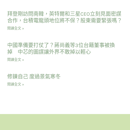
拜登剛訪問南韓，英特爾和三星CEO立刻見面密謀
合作，台積電龍頭地位將不保？股東需要緊張嗎？
閱讀全文 »
中國準備要打仗了？蔣尚義等3位台籍董事被換
掉 中芯的圖謀讓外界不敢掉以輕心
閱讀全文 »
修鍊自己 度過景氣寒冬
閱讀全文 »