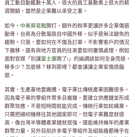
員工數目動輒數十萬人，很大的員工基數乘上很大的薪
資開銷，當然是企業難以承受之重。
如今，
中美貿易戰
開打，額外的稅率更讓許多企業傷筋
動骨，台商為分散風險自中國外移，似乎是無法避免的
趨勢。只是，要如何在不傷及訂單，不影響客戶的情況
下搬移，還有與地方官員的往來要如何審慎處理，例如
面對官媒「別讓
富士康
跑了!」的論調該如何全身而退，
移多少？怎麼移？移到那裡？都會讓讓企業家傷透腦
筋。
其實，生產基地要搬遷，電子業比傳統產業困難很多，
因為電子業的零組件眾多且複雜，要建立供應鏈並形成
群聚效應，不是短時間就能完成，傳統行業如紡織業，
只需把縫紉機移往其他國家即可，但電子業難度就很
高，像台灣半導體產業鏈就很強，還能維持幾年的產業
群聚力量，另外目前許多電子零組件及組裝廠都幾乎在