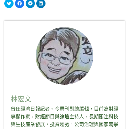
分
按
按
分
享
一
一
享
到
下
下
到
Twitter(在
以
以
LinkedIn(在
新
分
分
新
視
享
享
視
窗
至
到
窗
中
Facebook(在
Telegram(在
中
開
新
新
開
啟)
視
視
啟)
窗
窗
中
中
開
開
啟)
啟)
林宏文
曾任經濟日報記者、今周刊副總編輯，目前為財經
專欄作家，財經節目與論壇主持人，長期關注科技
與生技產業發展，投資趨勢，公司治理與國家競爭