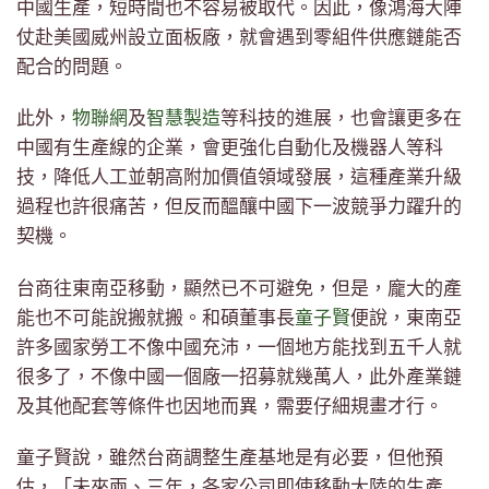
中國生產，短時間也不容易被取代。因此，像鴻海大陣
仗赴美國威州設立面板廠，就會遇到零組件供應鏈能否
配合的問題。
此外，
物聯網
及
智慧製造
等科技的進展，也會讓更多在
中國有生產線的企業，會更強化自動化及機器人等科
技，降低人工並朝高附加價值領域發展，這種產業升級
過程也許很痛苦，但反而醞釀中國下一波競爭力躍升的
契機。
台商往東南亞移動，顯然已不可避免，但是，龐大的產
能也不可能說搬就搬。和碩董事長
童子賢
便說，東南亞
許多國家勞工不像中國充沛，一個地方能找到五千人就
很多了，不像中國一個廠一招募就幾萬人，此外產業鏈
及其他配套等條件也因地而異，需要仔細規畫才行。
童子賢說，雖然台商調整生產基地是有必要，但他預
估，「未來兩、三年，各家公司即使移動大陸的生產