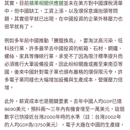
其實，目前
蘋果相關供應鏈
並未在美方對中國課稅清單
中，但中國缺工、工資上漲，以及環保意識抬頭等問
題，其實很早就已出現，在中國投資的企業外移壓力也
很早就有了。
例如多年前中國推動「騰籠換鳥」，要淘汰高污染、低
科技行業，許多最早去中國投資的紙箱、石材、鋼鐵、
螺絲、家具等傳統行業，承受不了因為限汙標準提升而
必須進行大筆設備投資，因此紛紛關廠或搬至東南亞等
國，後來中國針對電子業也頒布嚴格的環保限污令，許
多電子業同樣也大幅增加設備與生產成本，營運壓力倍
增。
此外，薪資成本也是關鍵要素。去年中國人均GDP已達
8690美元，預料兩～三年內有機會增至一萬美元，這個
數字已快接近台灣2000年時的水準（註：台灣2002年
的人均GDP為13750美元）。電子大廠在中國的生產線，