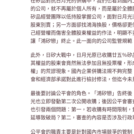
在矽品對抗日月光的併購中，我們也看到國內
的公司，就不再屬於個人所有，而是屬於全體
矽品經營團隊以低持股掌握公司，面對日月光
股東別賣；另一方面卻找鴻海換股，價格卻更
己經營權而傷害全體股東權益的作法，明顯不
讓「鴻矽戀」終止。此一面向的公司監管規範
此外，日矽大戰中，日月光原已收購廿五％矽
其權益的股東會竟然無法參加且無投票權，形
權」的荒謬現象。國內企業併購法規不夠完整
會和經濟部承諾對此進行檢討修法，但迄今未
最後要討論公平會的角色。「鴻矽戀」告終後
光也立即發動第二次公開收購；後因公平會審
也引發兩個問題：第一，若收購有時間限制，
延導致破局？第二，審查的內容是否涉及行政
公平會的職責主要是針對國內市場競爭的管制