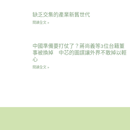
缺乏交集的產業新舊世代
閱讀全文 »
中國準備要打仗了？蔣尚義等3位台籍董
事被換掉 中芯的圖謀讓外界不敢掉以輕
心
閱讀全文 »