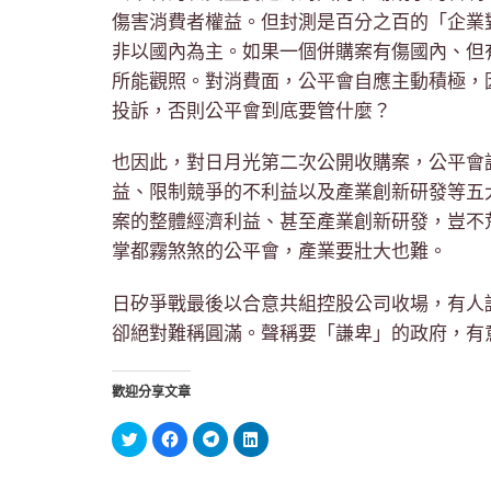
傷害消費者權益。但封測是百分之百的「企業
非以國內為主。如果一個併購案有傷國內、但
所能觀照。對消費面，公平會自應主動積極，
投訴，否則公平會到底要管什麼？
也因此，對日月光第二次公開收購案，公平會
益、限制競爭的不利益以及產業創新研發等五
案的整體經濟利益、甚至產業創新研發，豈不
掌都霧煞煞的公平會，產業要壯大也難。
日矽爭戰最後以合意共組控股公司收場，有人
卻絕對難稱圓滿。聲稱要「謙卑」的政府，有
歡迎分享文章
分
按
按
分
享
一
一
享
到
下
下
到
Twitter(在
以
以
LinkedIn(在
新
分
分
新