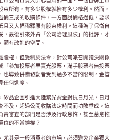
上市公司負責人師心自用的一面。一個掛牌上市
股東所有，有多少股權就擁有多少權利。然而，
溢價三成的收購條件，一方面說價格過低，要求
低且又大幅稀釋原有股東權利。這種為了保衛自
妥，最後引來外資「公司治理風險」的批評，才
，顯有改進的空間。
品股權，但受制於法令，對公司派召開議決關係
成「參加投票者早賣光股票，滿手股票者無投票
，也導致併購發動者受到過多不當的限制。金管
見任何進度。
，矽品企圖引進大陸紫光資金對抗日月光，日月
查不及，超過公開收購法定時間而功敗垂成。這
負責審查的部門是否涉及行政怠惰，甚至蓄意拖
單位的不當擴權？
，尤其是一般消費者的市場，必須避免企業獨大