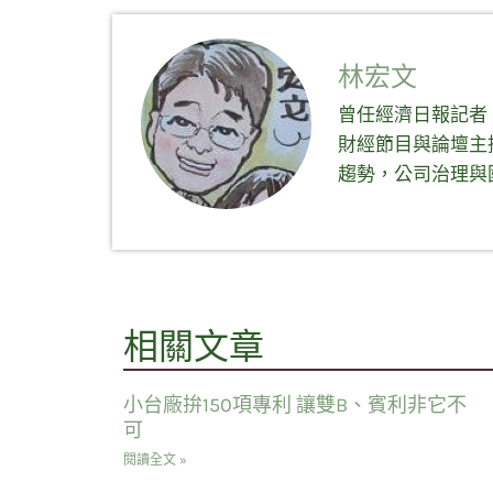
視
享
享
視
窗
至
到
窗
中
Facebook(在
Telegram(在
中
開
新
新
開
啟)
視
視
啟)
林宏文
窗
窗
中
中
開
開
曾任經濟日報記者
啟)
啟)
財經節目與論壇主
趨勢，公司治理與
相關文章
小台廠拚150項專利 讓雙B、賓利非它不
可
閱讀全文 »