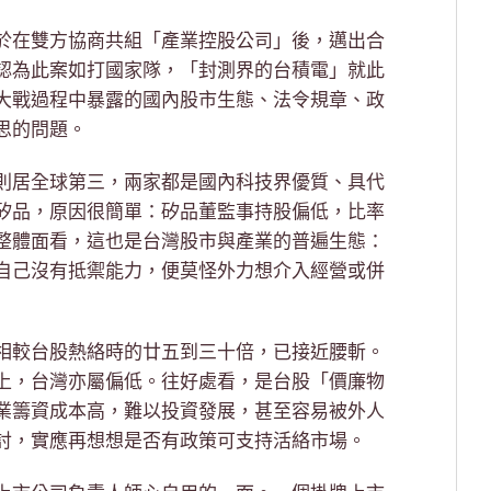
於在雙方協商共組「產業控股公司」後，邁出合
認為此案如打國家隊，「封測界的台積電」就此
大戰過程中暴露的國內股市生態、法令規章、政
思的問題。
則居全球第三，兩家都是國內科技界優質、具代
矽品，原因很簡單：矽品董監事持股偏低，比率
整體面看，這也是台灣股市與產業的普遍生態：
自己沒有抵禦能力，便莫怪外力想介入經營或併
相較台股熱絡時的廿五到三十倍，已接近腰斬。
上，台灣亦屬偏低。往好處看，是台股「價廉物
業籌資成本高，難以投資發展，甚至容易被外人
討，實應再想想是否有政策可支持活絡市場。