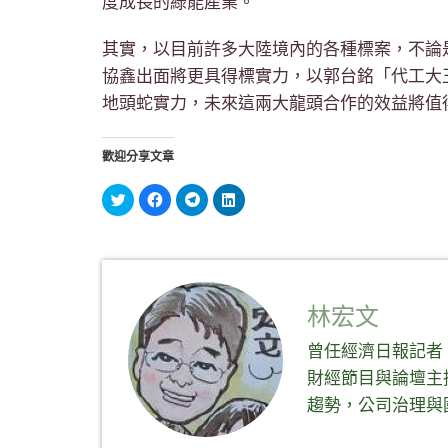
度成長的綠能產業。
其實，以目前許多大陸境內的各種標案，不論是
協鑫出面將更具得標實力，以郭台銘「代工大
地頭蛇實力，未來這兩大龍頭合作的效益將值
歡迎分享文章
分
按
按
分
享
一
一
享
到
下
下
到
Twitter(在
以
以
LinkedIn(在
新
分
分
新
視
享
享
視
窗
至
到
窗
中
Facebook(在
Telegram(在
中
開
新
新
開
啟)
視
視
啟)
林宏文
窗
窗
中
中
開
開
曾任經濟日報記者
啟)
啟)
財經節目與論壇主
趨勢，公司治理與