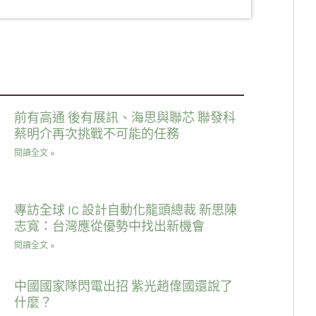
前有高通 後有展訊、海思與聯芯 聯發科
蔡明介再次挑戰不可能的任務
閱讀全文 »
專訪全球 IC 設計自動化龍頭總裁 新思陳
志寬：台灣應從優勢中找出新機會
閱讀全文 »
中國國家隊閃電出招 紫光趙偉國還說了
什麼？