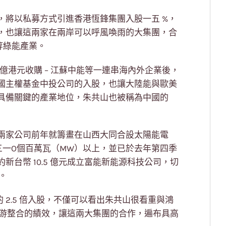
，將以私募方式引進香港恆鋒集團入股一五 %，
，也讓這兩家在兩岸可以呼風喚雨的大集團，合
等綠能產業。
億港元收購 – 江蘇中能等一連串海內外企業後，
國主權基金中投公司的入股，也讓大陸能與歐美
具備關鍵的產業地位，朱共山也被稱為中國的
兩家公司前年就籌畫在山西大同合設太陽能電
三一O個百萬瓦（MW）以上，並已於去年第四季
台幣 10.5 億元成立富能新能源科技公司，切
。
的 2.5 倍入股，不僅可以看出朱共山很看重與鴻
上下游整合的績效，讓這兩大集團的合作，遍布具高