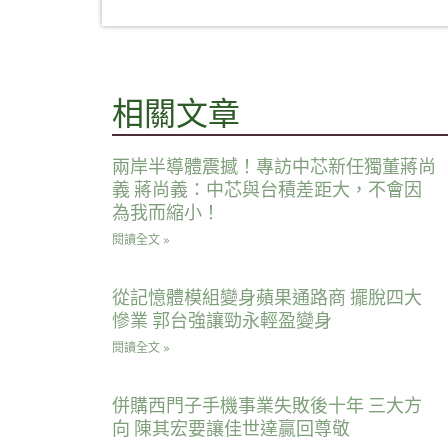
相關文章
兩岸半導體震撼！專訪中芯新任獨董蔣尚
義 蔣尚義：中芯與台積差距大，不會因
為我而縮小！
閱讀全文 »
從記憶體模組變身蘋果通路商 擺脫四大
慘業 郭台強讓勁永輕盈變身
閱讀全文 »
併購西門子手機事業失敗後十年 三大方
向 陳其宏要讓佳世達贏回尊敬