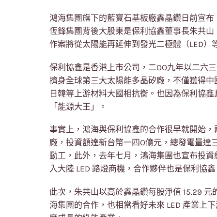
鴻海集團旗下的藍寶石基板廠鑫晶鑽日前宣布
恆鋒集團背後大股東是保利協鑫董事長朱共山
作案將從太陽能再延伸到發光二極體（LED）
保利協鑫是香港上市公司，二OO九年以二六三
擠身全球第三大太陽能多晶矽廠，不僅獲得中
日韓等上游材料大國相抗衡。也因為保利協鑫
「能源大王」。
事實上，鴻海與保利協鑫的合作很早就開始，
廠，投資額達新台幣一四O億元，總發電量達
動工，此外，去年七月，鴻海集團也宣布投資約新
入大陸 LED 路燈商機，合作夥伴也是保利協鑫
此次，朱共山以高於鑫晶鑽每股淨值 15.29 元
海集團的合作，也相當看好未來 LED 產業