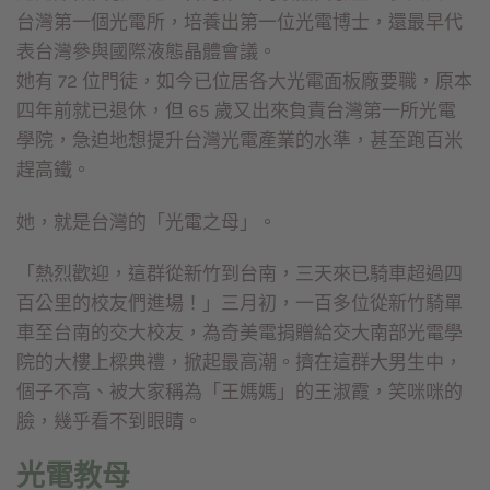
台灣第一個光電所，培養出第一位光電博士，還最早代
表台灣參與國際液態晶體會議。
她有 72 位門徒，如今已位居各大光電面板廠要職，原本
四年前就已退休，但 65 歲又出來負責台灣第一所光電
學院，急迫地想提升台灣光電產業的水準，甚至跑百米
趕高鐵。
她，就是台灣的「光電之母」。
「熱烈歡迎，這群從新竹到台南，三天來已騎車超過四
百公里的校友們進場！」三月初，一百多位從新竹騎單
車至台南的交大校友，為奇美電捐贈給交大南部光電學
院的大樓上樑典禮，掀起最高潮。擠在這群大男生中，
個子不高、被大家稱為「王媽媽」的王淑霞，笑咪咪的
臉，幾乎看不到眼睛。
光電教母