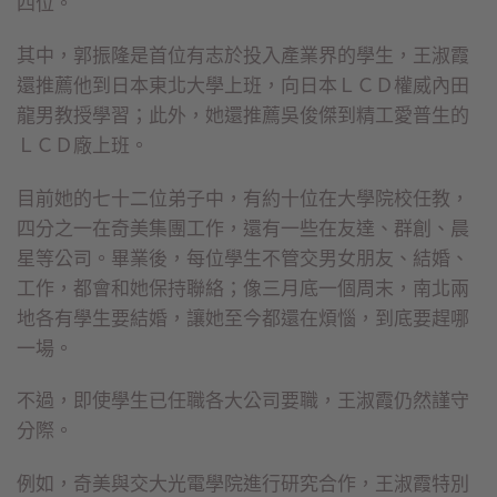
四位。
其中，郭振隆是首位有志於投入產業界的學生，王淑霞
還推薦他到日本東北大學上班，向日本ＬＣＤ權威內田
龍男教授學習；此外，她還推薦吳俊傑到精工愛普生的
ＬＣＤ廠上班。
目前她的七十二位弟子中，有約十位在大學院校任教，
四分之一在奇美集團工作，還有一些在友達、群創、晨
星等公司。畢業後，每位學生不管交男女朋友、結婚、
工作，都會和她保持聯絡；像三月底一個周末，南北兩
地各有學生要結婚，讓她至今都還在煩惱，到底要趕哪
一場。
不過，即使學生已任職各大公司要職，王淑霞仍然謹守
分際。
例如，奇美與交大光電學院進行研究合作，王淑霞特別