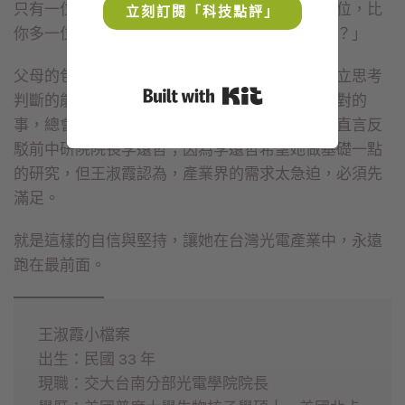
只有一位媽媽，我既有媽媽，又有養母，一共兩位，比
立刻訂閱「科技點評」
你多一位。這樣一名信心十足的孩子，有多可愛？」
父母的包容，讓王淑霞從小自然成長，並養成獨立思考
Built with Kit
判斷的能力，「我常常忘記自己是女生，看到不對的
事，總會忍不住大聲跟別人辯論。」王淑霞還曾直言反
駁前中研院院長李遠哲；因為李遠哲希望她做基礎一點
的研究，但王淑霞認為，產業界的需求太急迫，必須先
滿足。
就是這樣的自信與堅持，讓她在台灣光電產業中，永遠
跑在最前面。
王淑霞小檔案

出生：民國 33 年

現職：交大台南分部光電學院院長
