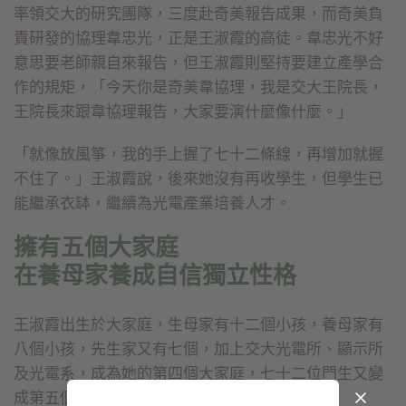
率領交大的研究團隊，三度赴奇美報告成果，而奇美負
責研發的協理韋忠光，正是王淑霞的高徒。韋忠光不好
意思要老師親自來報告，但王淑霞則堅持要建立產學合
作的規矩，「今天你是奇美韋協理，我是交大王院長，
王院長來跟韋協理報告，大家要演什麼像什麼。」
「就像放風箏，我的手上握了七十二條線，再增加就握
不住了。」王淑霞說，後來她沒有再收學生，但學生已
能繼承衣缽，繼續為光電產業培養人才。
擁有五個大家庭
在養母家養成自信獨立性格
王淑霞出生於大家庭，生母家有十二個小孩，養母家有
八個小孩，先生家又有七個，加上交大光電所、顯示所
及光電系，成為她的第四個大家庭，七十二位門生又變
成第五個大家庭。