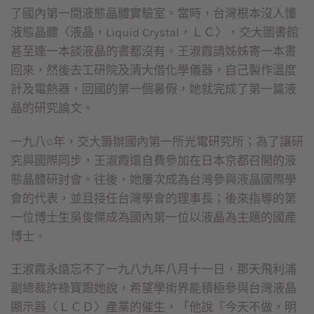
了國內第一間液態晶體實驗室。當時，台灣根本沒人懂
液態晶體〈液晶，Liquid Crystal，ＬＣ〉，交大圖書館
甚至連一本談液晶的書都沒有。王淑霞請姊姊寄一本書
回來，然後去工研院及清大借化學儀器，自己製作溫度
計及電熱器，回國的第一個暑假，她就完成了第一篇液
晶的研究論文。
一九八○年，交大籌辦國內第一所光電研究所；為了讓研
究與國際同步，王淑霞還自費參加在日本京都召開的液
態晶體研討會。往後，她屢次成為台灣參與液晶國際學
會的代表，並且接任台灣學會的理事長；後來指導的第
一位博士生吳俊傑成為國內第一位以液晶為主題的國產
博士。
王淑霞永遠忘不了一九八九年八月十一日，那天飛利浦
副總裁許祿寶跟她說，希望學術界能積極參與台灣液晶
顯示器〈ＬＣＤ〉產業的催生，「他說『今天不做，明