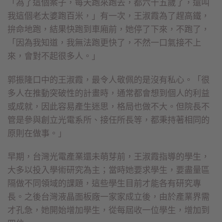
「為了這個案子，每天跑來跑去，都六十五歲了，還叫
我這個老太婆跑百米，」有一次，王淑霞為了趕高鐵，
拚命地跑，結果快跑到車廂前，她停了下來，不跑了，
「因為我知道，我無法跑更快了，不然一口氣接不上
來，會對不起很多人。」
郭振隆口中的王淑霞，最令人敬佩的是沒有私心。「很
多人在推動突破性的計畫時，通常都會想到個人的利益
或成就，因此容易產生迷思，格局也做不大。但院長不
管是參與創立光電系所、接任所長等，都秉持著相同的
原則在做事。」
早期，台灣光電產業還未萌芽前，王淑霞指導的學生，
大多以投入學術研究為主；當時她要求學生，要盡量區
隔做不同領域的課題，這些學生目前才能各有研究專
長。之後台灣液晶面板廠一家家成立後，由於產業界需
才孔急，她開始增加學生，從每屆收一位學生，增加到