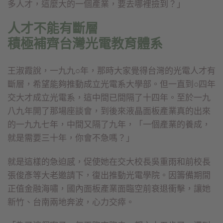
多人才，這麼大的一個產業，要去哪裡撿到？」
人才不能有斷層
積極補齊台灣光電教育體系
王淑霞說，一九九○年，那時大家覺得台灣的光電人才有
斷層，希望能夠推動成立光電系大學部。但一直到○四年
交大才成立光電系，這中間已間隔了十四年。至於一九
八九年開了那場座談會，到後來液晶面板產業真的出來
的一九九七年，中間又隔了九年，「一個產業的養成，
就是需要三十年，你會不急嗎？」
就是這樣的急迫感，促使她在交大校長吳重雨和前校長
張俊彥等大老邀請下，復出推動光電學院。因籌備期間
正值金融海嘯，國內面板產業面臨空前衰退衝擊，讓她
新竹、台南兩地奔波，心力交瘁。