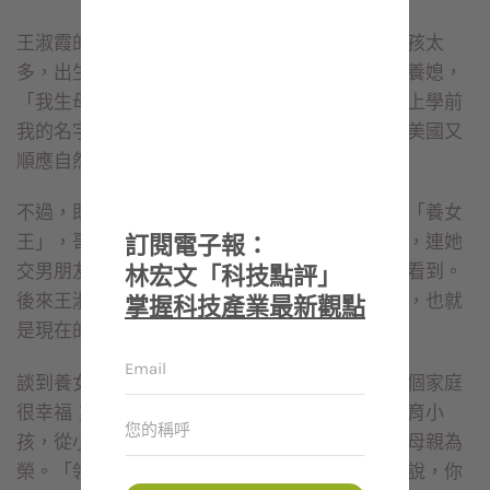
王淑霞的父親是台北松山國小校長，由於家裡小孩太
多，出生第二十四天，父母就把她送給別家當童養媳，
「我生母家姓王，養母家姓顏，老公姓陳，所以上學前
我的名字是顏淑霞，到了學校就改為王淑霞，在美國又
順應自然成了陳淑霞。」
不過，既自信又獨立的王淑霞，卻在養母家變成「養女
訂閱電子報：
王」，哥哥姊姊全都聽她的，養母也處處順著她，連她
交男朋友，都幫她把相片藏起來，不讓自己兒子看到。
林宏文「科技點評」
後來王淑霞自由戀愛嫁給大學時代認識的男朋友，也就
掌握科技產業最新觀點
是現在的老公陳稔。
談到養女生涯，王淑霞沒有悲情，反而覺得有兩個家庭
很幸福；現在她自己也有一名養女，而且她還教育小
孩，從小就讓孩子知道真相，並讓她以擁有兩位母親為
榮。「領養的孩子，理直氣壯地對覺得奇怪的人說，你