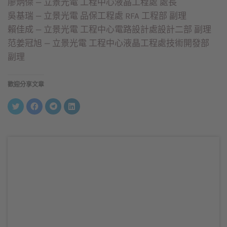
廖炳傑 — 立景光電 工程中心液晶工程處 處長
吳基瑞 — 立景光電 品保工程處 RFA 工程部 副理
賴佳成 — 立景光電 工程中心電路設計處設計二部 副理
范姜冠旭 — 立景光電 工程中心液晶工程處技術開發部
副理
歡迎分享文章
分
按
按
分
享
一
一
享
到
下
下
到
Twitter(在
以
以
LinkedIn(在
新
分
分
新
視
享
享
視
窗
至
到
窗
中
Facebook(在
Telegram(在
中
開
新
新
開
啟)
視
視
啟)
窗
窗
中
中
開
開
啟)
啟)