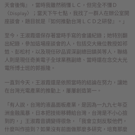
天會後悔』，當時我雖然稍懂ＬＣ，但完全不懂Ｄ
〈Display〉；當天下午七點，我找了一群人在辦公室開
座談會，題目就是『如何推動台灣ＬＣＤ之研發』。」
至今，王淑霞還保存著當時手寫的會議紀錄；她特別翻
出紀錄，參加這場座談會的人，包括交大幾位教授如祁
甡、彭松村，以及現任矽品資深副總田鎮英等人，聯絡
人則是現任奇美電子全球業務副總、當時還在念交大光
電所博士班的郭振隆。
一直到今天，王淑霞還是依照當時的結論在努力，讓她
在台灣光電產業的推動上，屢屢創造第一。
「有人說，台灣的液晶面板產業，是因為一九九七年亞
洲金融風暴，日本把技術移轉給台灣，台灣是不小心撿
到的，」王淑霞音調變得很急，「我會立刻反駁他們，
什麼叫作撿到？如果沒有前面做那麼多研究，培育那麼