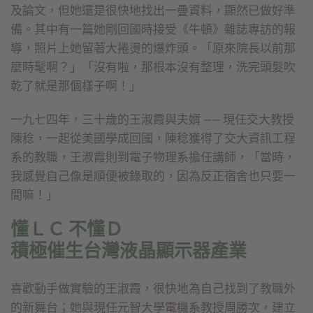
及論文，但她還是很快地找出一疊資料，顯然已做好準
備。其中有一篇她剛回國時接受《牛頓》雜誌專訪的報
導，照片上她留著大捲燙的爆炸頭。「原來院長以前那
麼時髦啊？」「沒有啦，那根本沒有整理，洗完頭髮吹
乾了就是那個樣子啊！」
一九七四年，三十歲的王淑霞與夫婿 —— 現任交大教授
陳稔，一起從美國學成回國，陳稔獲得了交大資訊工程
系的教職，王淑霞則到電子物理系擔任講師，「當時，
我感覺自己像是順便被錄取的，因為反正宿舍也只要一
間嘛！」
懂ＬＣ 不懂Ｄ
積極催生台灣液晶顯示器產業
喜歡動手做實驗的王淑霞，很快地為自己找到了教職外
的新舞台；她與現任元智大學電機系教授周勝次，建立