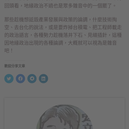
回頭看，地緣政治不過也是眾多雜音中的一個罷了。
那些趁機想詆毀產業發展與政策的論調，什麼技術掏
空、去台化的說法，或是要炸掉台積電、把工程師載走
的政治語言，各種勢力趁機落井下石、見縫插針，這種
因地緣政治出現的各種論調，大概就可以視為是雜音
吧！
歡迎分享文章
分
按
按
分
享
一
一
享
到
下
下
到
Twitter(在
以
以
LinkedIn(在
新
分
分
新
視
享
享
視
窗
至
到
窗
中
Facebook(在
Telegram(在
中
開
新
新
開
啟)
視
視
啟)
窗
窗
中
中
開
開
啟)
啟)