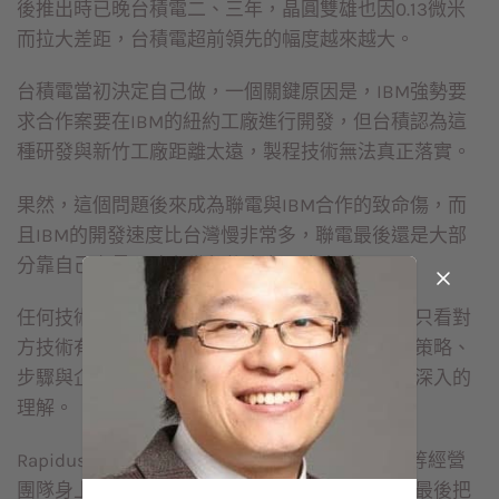
後推出時已晚台積電二、三年，晶圓雙雄也因0.13微米
而拉大差距，台積電超前領先的幅度越來越大。
台積電當初決定自己做，一個關鍵原因是，IBM強勢要
求合作案要在IBM的紐約工廠進行開發，但台積認為這
種研發與新竹工廠距離太遠，製程技術無法真正落實。
果然，這個問題後來成為聯電與IBM合作的致命傷，而
且IBM的開發速度比台灣慢非常多，聯電最後還是大部
分靠自己力量，才在幾年後宣布開發完成。
任何技術合作與授權，在進行過程中，真的不能只看對
方技術有多強、多厲害，還是要回到本身是否有策略、
步驟與企圖心，並且對雙方的差異及作法有多少深入的
理解。
Rapidus會有多成功，其實是落在社長小池淳義等經營
團隊身上，如何在這種跨日、美、歐的合作中，最後把