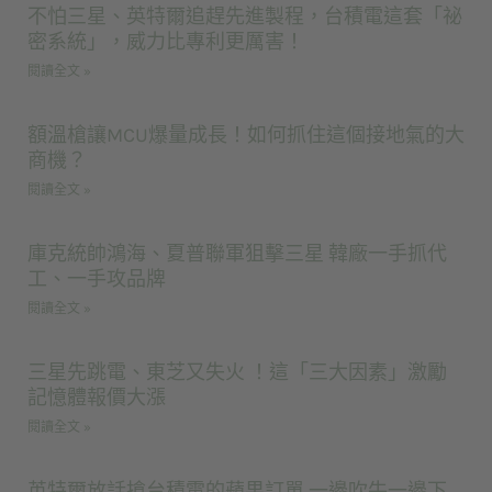
不怕三星、英特爾追趕先進製程，台積電這套「祕
密系統」，威力比專利更厲害！
閱讀全文 »
額溫槍讓MCU爆量成長！如何抓住這個接地氣的大
商機？
閱讀全文 »
庫克統帥鴻海、夏普聯軍狙擊三星 韓廠一手抓代
工、一手攻品牌
閱讀全文 »
三星先跳電、東芝又失火 ！這「三大因素」激勵
記憶體報價大漲
閱讀全文 »
英特爾放話搶台積電的蘋果訂單 一邊吹牛一邊下