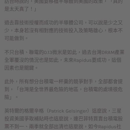
訪台時說的，美國要移植半導體到美國的政策，「真的
是太天真了！」
過去靠技術授權而成功的半導體公司，可以說是少之又
少，本身若沒有相對應的技術投入及策略雄心，根本不
可能做到。
不只台積、聯電的0.13微米是如此，過去台灣DRAM產業
全軍覆沒的情況也是如此，未來Rapidus要成功，這個
因素也是關鍵。
此外，所有想分台積電一杯羹的競爭對手，全部都會提
到，「台灣是全世界最危險的地區，台積電的處境很危
險」。
英特爾的格爾辛格（Patrick Gelsinger）這麼說，三星
投資美國爭取補貼時也這麼說，連巴菲特買賣台積電股
票不到一、兩季就全部出清也這麼說，如今Rapidus社