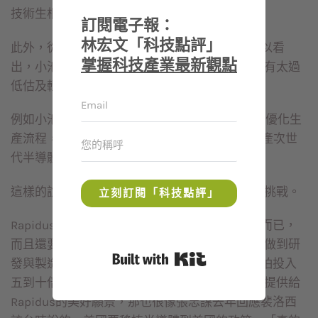
技術生根於日本。
訂閱電子報：
林宏文「科技點評」
此外，從目前Rapidus提出的計畫及說法，也可以看
掌握科技產業最新觀點
出，小池淳義團隊對於二奈米的開發難度，似乎有太過
低估及輕忽的情況。
例如小池說， 該公司未來將以AI與自動化技術來優化生
產流程，並以約500名技術人員的一半人力，量產次世
代半導體。
這樣的說法，看起來就是太輕忽二奈米的難度與挑戰。
立刻訂閱「科技點評」
Rapidus的目標，不只是要做到二奈米技術研發而已，
而且還要達到量產目標。產業界認為，若要同時做到研
Built with Kit
發與製造，Rapidus要彎道超車直攻二奈米，恐怕投入
五到十倍的人力都不一定達得到，若這是合作方提供給
Rapidus的美好願景，那也很像張忠謀去年回應裴洛西