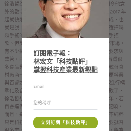
徐浩哲說，2017 年創辦百睿達時，他觀察到一個令他意
外的數字。當時星巴克在非咖啡飲料的部分，從 2017 年
起就快速成長，並且占星巴克全部銷售的三至四成，也
就是說，去星巴克的人不一定喝咖啡，有很多人選擇喝
類手搖的飲料，打破以前大家認為只有亞洲人喝手搖
飲、但美國人不喝的觀念。 不過，以美國為目標市場，
有不少挑戰需要克服。例如世界各國對食品業的要求與
訂閱電子報：
監管，FDA（美國食藥署）是最嚴格的，但過去台灣很
林宏文「科技點評」
多食品業習慣在中國及亞洲市場發展，因此需要號召食
掌握科技產業最新觀點
材廠商一起合作開發，未來才能攜手台灣食品及原料業
與百睿達一起進軍國際市場。 過去，中式餐飲要進行標
準化及自動化，有很多人嘗試過，但大部分都失敗了，
徐浩哲想挑戰這個機會，他認為機會之窗還有四年，若
百睿達做起來，就可以像 Tesla 那樣成為電動車龍頭，
而且，這是整合軟硬體、雲端、食品包材等，已不純粹
只是科技業，更要與傳統食品材料業結合，因此要號召
立刻訂閱「科技點評」
很多志同道合的朋友共同完成。百睿達若能成功，將為