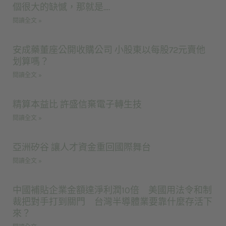
個很大的缺憾，那就是….
閱讀全文 »
安成藥董座公開收購公司 小股東以每股72元賣他
划算嗎？
閱讀全文 »
精算本益比 許盛信棄電子轉生技
閱讀全文 »
亞洲矽谷 讓人才資金重回國際舞台
閱讀全文 »
中國補貼企業金額達淨利潤10倍 美國用法令和制
裁把對手打到關門 台灣半導體業要靠什麼存活下
來？