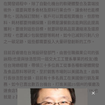
在開發過程中，除了自動化機台的軟硬體整合及雲端技
術外，還要與眾多食材及原料行業合作，讓食材也能標
準化。因為採訂閱制，客戶可以買或租賃機台，但原物
料、耗材都要持續採購，目標是讓餐飲店能夠因此提高
獲利。要達到這些目標，就要研發高品質濃縮液及還原
流程，也要減少包裝塑膠等耗材，如今已減到只剩八分
之一碳足跡，這些都需要投入大量研發創新的工作。
目前百睿達在台灣設研發部門，由曾任職蘋果公司的張
詠翔(也是與徐浩哲同一屆交大工工管系畢業的校友)擔
任台灣總經理，帶領三十多位員工從事各種軟硬體開發
及食品原料等研究，至於銷售市場則以美國為主，由執
行長徐浩哲坐鎮，目前有十多名員工在美國做行銷及業
務。如今已賣出數百台機台，打進美國25個州的餐廳及
速食店等，目標是在北美 200 萬家商店中，占到 1% 也
就是 2 萬家的市場。