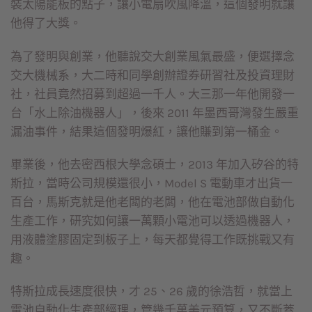
裝太陽能板的點子，讓小電扇吹風降溫，這個發明就讓
他得了大獎。
為了發明與創業，他聽說交大創業風氣最盛，便選擇念
交大機械系，大二時和同學創辦證券研習社及投資理財
社，社員竟然招募到超過一千人。大三那一年他開發一
台「水上除油機器人」，後來 2011 年墨西哥灣發生嚴重
漏油事件，結果這個發明爆紅，讓他賺到第一桶金。
畢業後，他去密西根大學念碩士，2013 年加入矽谷的特
斯拉，當時公司規模還很小，Model S 電動車才出貨一
百台，馬斯克就是他老闆的老闆，他在電池部做自動化
生產工作，研究如何讓一萬顆小電池可以透過機器人，
用液體塗膠固定到板子上，每天都覺得工作既挑戰又有
趣。
特斯拉成長速度很快，才 25、26 歲的徐浩哲，就當上
電池自動化生產部經理，管幾千萬美元預算，又不斷蓋