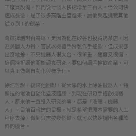
工廠買設備，部門從七個人快速增至三百人。但公司快
速成長後，雇了很多高階主管進來，讓他興起挑戰其他
從 0 到 1 的創業。
會選擇創辦百睿達，是因為他在矽谷也投資奶茶店，因
為美國人力貴，嘗試以機器手臂製作手搖飲，但成果卻
出奇地差，不只機器人很大台、很笨重，速度又很慢。
這個挫折讓他開始認真研究，要如何讓手搖飲產業，可
以真正做到自動化與標準化。
徐浩哲說，後來他回想，從大學的水上除油機器人，特
斯拉的電池自動化塗液體膠，到現在研發手搖飲機器
人，原來他一直投入研究的事，都是「液體 + 機器
人」。目前百睿達的目標，就是希望把原本需要的人工
程序去掉，做到只需按幾個鍵、就可以快速調出各種飲
料的機台。