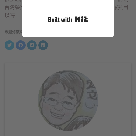
台灣餐飲業進軍國際市場帶來重要示範，值得大家拭目
以待。
Built with Kit
歡迎分享文章
分
按
按
分
享
一
一
享
到
下
下
到
Twitter(在
以
以
LinkedIn(在
新
分
分
新
視
享
享
視
窗
至
到
窗
中
Facebook(在
Telegram(在
中
開
新
新
開
啟)
視
視
啟)
窗
窗
中
中
開
開
啟)
啟)