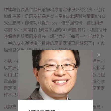
輝達執行長黃仁勲日前提出摩爾定律已死的說法，他會
如此主張，是因為新晶片從三星8奈米轉到台積電5/4奈
米生產時，即使功能提升15%，但晶圓報價一樣也同步
漲價15%，輝達採用先進製程的GPU繪圖晶片，功能提升
時價格也跟著同步升高，讓他直言「每隔一年半就能以
一半的成本獲得相同性能的摩爾定律已經結束了」，難
怪他會發出「摩爾定律已死」的感嘆。
不過，幾天後，英特爾執行長季辛格則說，晶片裡面可
以塞進去的電晶體，還是不斷在增加，例如單晶片封裝
可由目前1千億個電晶體提升10倍，到2030年增至1兆個
電晶體。因此，每隔兩年（或一年半）電晶體倍增的摩
爾定律，依然還是可以運作。因此季辛格說，「摩爾定
律不只活著，而且活得很好。」
我認為，摩爾定律遇到瓶頸，確實很多年前就已預見，