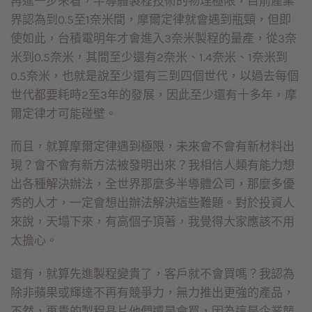
再進一步來看，半導體製程技術的物理極限，目前產業
界認為到0.5至1奈米間，摩爾定律就會遇到瓶頸，但即
使如此，台積電明年才會進入3奈米製程的量產，從3奈
米到0.5奈米，其間至少還有2奈米、1.4奈米、1奈米到
0.5奈米，也就是說至少還有三到四個世代，以過去每個
世代都要耗時2至3年的發展，因此至少還有十多年，摩
爾定律才可能碰壁。
而且，就算摩爾定律遇到極限，未來會不會有新材料出
現？會不會有新方法被發明出來？我相信人類有能力想
出各種解決辦法，全世界那麼多半導體公司，那麼多優
秀的人才，一定會想出辦法解決這些難題。對於投資人
來說，天塌下來，有高個子頂著，我覺得大家應該不用
太擔心。
還有，就算先進製程變貴了，客戶就不會買嗎？我認為
除非蘋果或輝達不再有競爭力，無力推出更強的產品，
不然，再貴的製程晶片他們還是會買，因為這是企業競