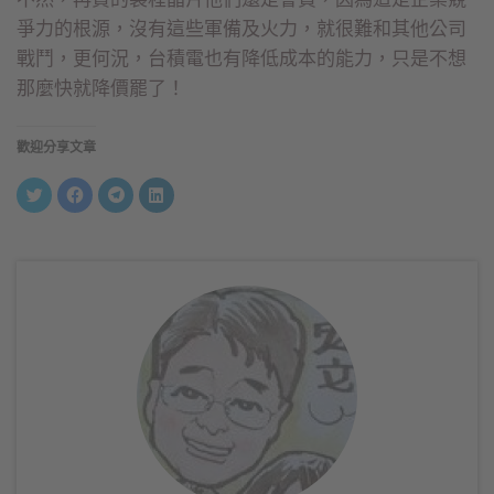
爭力的根源，沒有這些軍備及火力，就很難和其他公司
戰鬥，更何況，台積電也有降低成本的能力，只是不想
那麼快就降價罷了！
歡迎分享文章
分
按
按
分
享
一
一
享
到
下
下
到
Twitter(在
以
以
LinkedIn(在
新
分
分
新
視
享
享
視
窗
至
到
窗
中
Facebook(在
Telegram(在
中
開
新
新
開
啟)
視
視
啟)
窗
窗
中
中
開
開
啟)
啟)