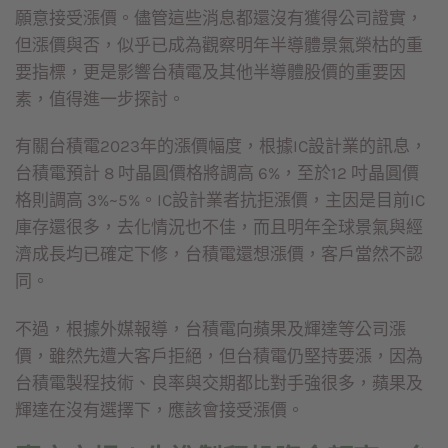
願意接受漲價。儘管這些消息都還沒有獲得公司證實，
但漲價與否，似乎已成為觀察明年半導體景氣榮枯的重
要指標，更是影響台積電及其他半導體股價的重要因
素，值得進一步探討。
有關台積電2023年的漲價幅度，根據IC設計業的訊息，
台積電預計 8 吋晶圓價格將調高 6%，至於12 吋晶圓價
格則調高 3%~5%。IC設計業者抗拒漲價，主因是目前IC
庫存還很多，去化情況也不佳，而且明年全球景氣與經
濟成長均已確定下修，台積電還想漲價，客戶當然不認
同。
不過，根據外媒報導，台積電向蘋果及輝達等公司漲
價，雖然先遭大客戶拒絕，但台積電仍堅持要漲，因為
台積電製程技術、良率與交期都比對手強很多，蘋果及
輝達在沒有選擇下，應該會接受漲價。