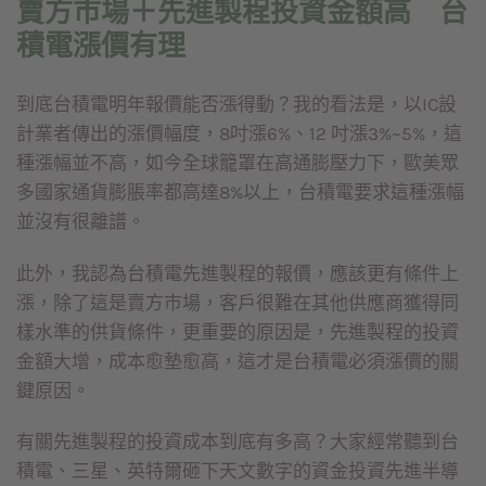
賣方市場＋先進製程投資金額高 台
積電漲價有理
到底台積電明年報價能否漲得動？我的看法是，以IC設
計業者傳出的漲價幅度，8吋漲6%、12 吋漲3%~5%，這
種漲幅並不高，如今全球籠罩在高通膨壓力下，歐美眾
多國家通貨膨脹率都高達8%以上，台積電要求這種漲幅
並沒有很離譜。
此外，我認為台積電先進製程的報價，應該更有條件上
漲，除了這是賣方市場，客戶很難在其他供應商獲得同
樣水準的供貨條件，更重要的原因是，先進製程的投資
金額大增，成本愈墊愈高，這才是台積電必須漲價的關
鍵原因。
有關先進製程的投資成本到底有多高？大家經常聽到台
積電、三星、英特爾砸下天文數字的資金投資先進半導