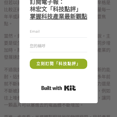
訂閱電子報：
但若以黃仁勲及季辛格兩人的觀點來看，其實季辛格是
林宏文「科技點評」
比較正確的，因為摩爾定律最初就是以電晶體數量每一
掌握科技產業最新觀點
年半或兩年增加一倍，但並非以價錢及成本為主要焦
點。
當然，黃仁勲的說法也不是沒有意義，他會如此說，主
要是從生意的出發點來看，若功能提升、價錢也同步增
加時，那麼大家何苦要換新產品及新技術？整個產業的
發展速度一定會因此而減緩。
立刻訂閱「科技點評」
不過我還是相信，人類永遠有冒險犯難、不斷創新的能
耐，這些問題終究會解決。摩爾定律的爭論早在多年前
就不斷被談起，但就算遇到瓶頸，人們的創新能力還是
Built with Kit
不斷被激發出來，多少研發人員仍不斷尋找方法，例如
往上堆疊蓋新樓層，還有在封裝技術上尋求突破，讓同
一顆晶片可以塞進去的電晶體不斷增加。