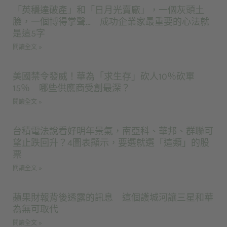
「英穩達破產」和「日月光賣廠」，一個灰頭土
臉，一個博得掌聲… 成功企業家最重要的心法就
是這5字
閱讀全文 »
美國禁令發威！華為「求生存」砍人10％砍單
15％ 哪些供應商受創最深？
閱讀全文 »
台積電法說看好明年景氣，南亞科、華邦、群聯可
望止跌回升？4圖表顯示，要選就選「這類」的股
票
閱讀全文 »
蘋果財報背後透露的訊息 這個護城河讓三星和華
為無可取代
閱讀全文 »