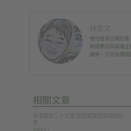
到
下
下
到
Twitter(在
以
以
LinkedIn(在
新
分
分
新
視
享
享
視
窗
至
到
窗
中
Facebook(在
Telegram(在
中
開
新
新
開
啟)
視
視
啟)
林宏文
窗
窗
中
中
開
開
曾任經濟日報記者
啟)
啟)
財經節目與論壇主
趨勢，公司治理與
相關文章
身價暴跌二十五億 敦陽董座還退錢給股
東
閱讀全文 »