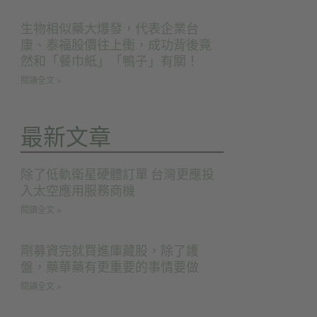
生物相似藥大爆發，代表企業台
康、泰福股價往上衝，成功背後竟
然和「餐巾紙」「鴨子」有關！
閱讀全文 »
最新文章
除了低軌衛星硬體訂單 台灣更應投
入太空應用服務商機
閱讀全文 »
剛募資完就買進庫藏股，除了護
盤，藥華藥有更重要的事情要做
閱讀全文 »