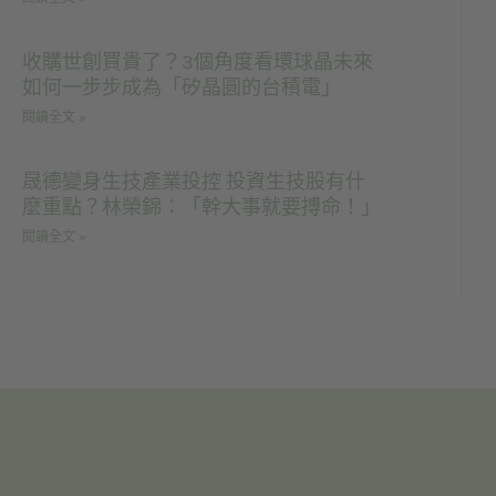
收購世創買貴了？3個角度看環球晶未來
如何一步步成為「矽晶圓的台積電」
閱讀全文 »
晟德變身生技產業投控 投資生技股有什
麼重點？林榮錦：「幹大事就要搏命！」
閱讀全文 »