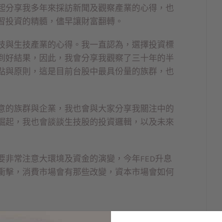
起分享我多年來採訪新聞及觀察產業的心得，也
習投資的精髓，儘早讓財富翻轉。
技與生技產業的心得。我一直認為，選擇投資標
到好結果，因此，我會分享我觀察了三十年的半
點與原則，這是目前台股中最具份量的族群，也
意的族群與企業，我也會與大家分享我關注中的
崛起，我也會談談生技股的投資邏輯，以及未來
要非常注意大環境及資金的演變，今年FED升息
衝擊，消費市場會有那些改變，資本市場會如何