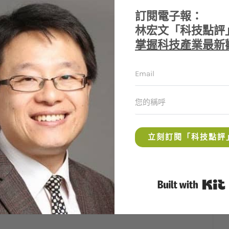
折扣500元！
訂閱電子報：
林宏文「科技點評
掌握科技產業最新
/人，優惠代碼：wen888
t.ly/3G6Ty2h
ing-academy?utm_source=wen.investing-
立刻訂閱「科技點評
ing-academy#instructor
B