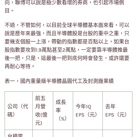
向，聯博可以說是極少數看壞的券商，也引起市場側
目。
不過，不管如何，以目前全球半導體基本面來看，可以
說是歷年來最強，而且半導體股是台股的重中之重，只
要幾支個股一上漲，帶動的指數都是百點以上，如果台
股指數要攻到1.9萬點甚至2萬點，一定要靠半導體推最
後一把，只是，這最後一把到底何時會發生，或許還要
再耐心等待。
表一，國內重量級半導體晶圓代工及封測廠業績
前五
成長
公司（代
月營
今年1Q
去年
率
碼）
收(億
EPS（元）
EPS（元）
（%）
元)
台積電