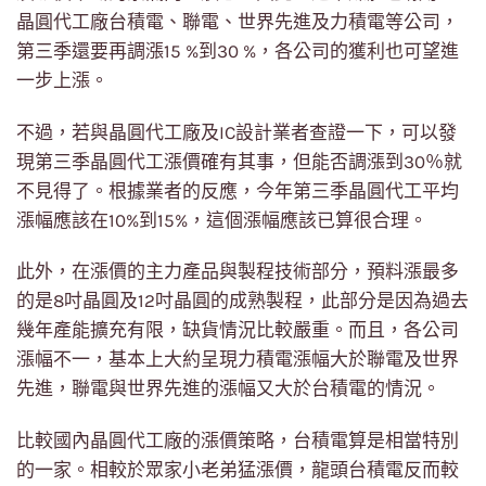
晶圓代工廠台積電、聯電、世界先進及力積電等公司，
第三季還要再調漲15 %到30 %，各公司的獲利也可望進
一步上漲。
不過，若與晶圓代工廠及IC設計業者查證一下，可以發
現第三季晶圓代工漲價確有其事，但能否調漲到30％就
不見得了。根據業者的反應，今年第三季晶圓代工平均
漲幅應該在10%到15%，這個漲幅應該已算很合理。
此外，在漲價的主力產品與製程技術部分，預料漲最多
的是8吋晶圓及12吋晶圓的成熟製程，此部分是因為過去
幾年產能擴充有限，缺貨情況比較嚴重。而且，各公司
漲幅不一，基本上大約呈現力積電漲幅大於聯電及世界
先進，聯電與世界先進的漲幅又大於台積電的情況。
比較國內晶圓代工廠的漲價策略，台積電算是相當特別
的一家。相較於眾家小老弟猛漲價，龍頭台積電反而較