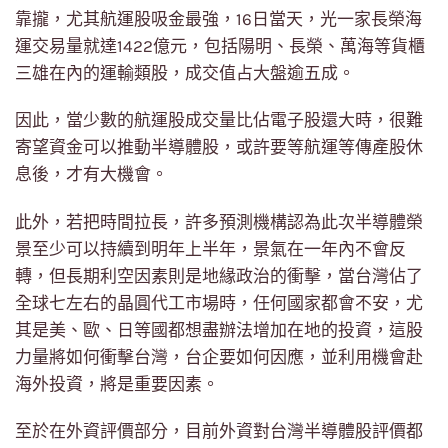
靠攏，尤其航運股吸金最強，16日當天，光一家長榮海
運交易量就達1422億元，包括陽明、長榮、萬海等貨櫃
三雄在內的運輸類股，成交值占大盤逾五成。
因此，當少數的航運股成交量比佔電子股還大時，很難
寄望資金可以推動半導體股，或許要等航運等傳產股休
息後，才有大機會。
此外，若把時間拉長，許多預測機構認為此次半導體榮
景至少可以持續到明年上半年，景氣在一年內不會反
轉，但長期利空因素則是地緣政治的衝擊，當台灣佔了
全球七左右的晶圓代工市場時，任何國家都會不安，尤
其是美、歐、日等國都想盡辦法增加在地的投資，這股
力量將如何衝擊台灣，台企要如何因應，並利用機會赴
海外投資，將是重要因素。
至於在外資評價部分，目前外資對台灣半導體股評價都