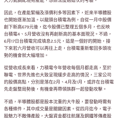
大力氣調配現有產能，想辦法度過這次的考驗。
因此，在產能緊繃及漲價利多等因素下，近來半導體股
也開始逐漸加溫。以龍頭台積電為例，自從一月中股價
創下新高679元後，迄今股價已整理五個多月，也反映
台積電4、5月營收沒有再創新高的基本面現況。不過，
6月17日台積電完成填息2.5元，這是一個好的開始，接
下來若六月營收可以再往上走，台積電重新奪回多頭攻
勢的機會就大幅增加。
從營收成長來看，力積電今年營收每個月都走高，至於
聯電、世界先進也大致呈現緩步走高的情況，三家公司
的股價高點，分別是落在2月、4月及1月，或許在台積電
先走盤整局勢後，有機會再帶領族群一起發動攻擊。
不過，半導體股都是股本沈重的大牛股，要發動時需有
各種條件，其中成交量是關鍵因素。從四月迄今，電子
股魅力不敵傳產股，大盤資金都往航運及鋼鐵等傳產股