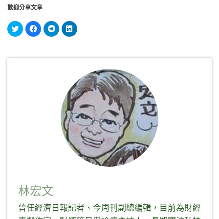
歡迎分享文章
分
按
按
分
享
一
一
享
到
下
下
到
Twitter(在
以
以
LinkedIn(在
新
分
分
新
視
享
享
視
窗
至
到
窗
中
Facebook(在
Telegram(在
中
開
新
新
開
啟)
視
視
啟)
窗
窗
中
中
開
開
啟)
啟)
林宏文
曾任經濟日報記者、今周刊副總編輯，目前為財經