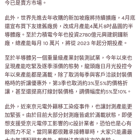
今已是賣方市場。
此外，世界先進去年收購的新加坡廠將持續擴廠，4月底
還宣布買下友達舊廠房，改成月產能4萬片8吋晶圓的半
導體廠。至於力積電今年也投資2780億元興建銅鑼新
廠，總產能每月 10 萬片，將從 2023 年起分期投產。
至於半導體另一個重量級產業封裝測試業，今年以來也
呈現產能吃緊及逐季漲價的態勢，龍頭廠日月光投控今
年以來產能都是滿載，除了取消每季與客戶洽談封裝價
格時的折讓優惠外，第3季也取消約3%至5%的價格折
讓，甚至還提高打線封裝價格，調價幅度約5%至10%。
此外，近來京元電外籍移工染疫事件，也讓封測產能更
加緊張。由於目前大部分封測廠皆處於滿載狀態，即便
想支援受京元電停工影響的IC設計業者，恐怕也是心有
餘而力不足。當同業都很難承接轉單時，大家只能盡最