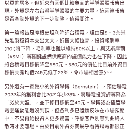
以買進居多，但近來有兩個比較負面的半導體股報告出
現，外資是左右台灣半導體股的主要力量，這兩篇報告
是否牽動外資的下一步動態，值得關注。
第一篇報告是摩根史坦利降評台積電，理由是5、3奈米
先進製程資本支出太大，折舊大幅拉高，投資報酬率
(ROI)將下降，毛利率也難以維持50%以上，與艾斯摩爾
（ASML）等關鍵設備供應商的議價能力也在下降，因此
將台積電目標價降至580元。580元的價位比目前外資目
標價共識均值749元低了23％，令市場相當意外。
另外還有一家較小的外資聯博（Bernstein），預估聯電
2022年的獲利會比2021年少78%，將聯電投資評等降為
「劣於大盤」，並下修目標價至40元。聯博認為儘管聯
電營運動能還沒到頂，但各利多已陸續反映在市場預期
中，不易再給投資人更多驚喜，呼籲客戶別等到曲終人
散時才要離場。由於目前外資券商幾乎看待聯電都很正