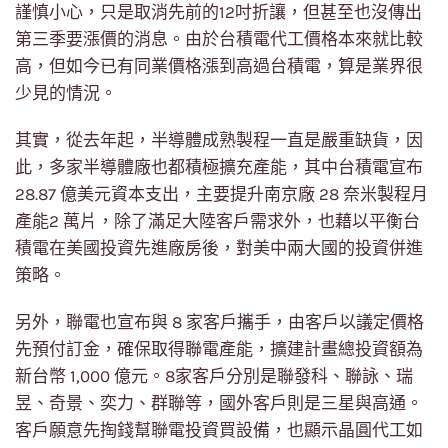
謹慎小心，只是取消先前的12吋折讓，但甚至也沒傳出
第三季要漲價的消息。由於台積電代工價格本來就比較
高，但如今已有同業價格漲到高過台積電，算是業界很
少見的情況。
其實，從去年起，半導體成熟製程一直是嚴重缺貨，因
此，多家半導體廠也都積極擴充產能，其中台積電宣布
28.87 億美元資本支出，主要提升南京廠 28 奈米製程月
產能2 萬片，除了滿足大陸客戶需求外，也藉以平衡台
積電在美國投資先進廠房後，對美中兩大國的投資併進
策略。
另外，聯電也宣布與 8 家客戶攜手，由客戶以議定價格
先預付訂金，確保取得聯電產能，擴建計畫總投資額為
新台幣 1,000 億元。8家客戶分別是聯發科、聯詠、瑞
昱、奇景、奕力、群聯等，國外客戶則是三星與高通。
客戶願意先掏錢幫聯電投資買設備，也顯示晶圓代工如