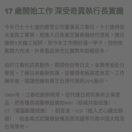
17 歲開始工作 深受奇異執行長賞識
今年已七十七歲的鼎眾公司董事長江春松，十七歲時從
大安高工畢業，就進入日商東芝醫療器材代理商，擔任
維修X光機工程師，到今年工作剛好滿一甲子，但他依
舊精力充沛，外表看起來也比實際年齡輕很多。
由於江春松認真勤快，期間他自學日文，拿獎學金赴日
學習，了解日本最新知識，並獲得老板高度肯定，工作
幾年後，還讓他擁有東芝台灣代理商20%股份。
1984年，江春松創辦鼎眾，從代理日商到美商企業產
品，把各種高端醫療設備如MRI（核磁共振成像）、
CT（電腦斷層成像）、超音波、ICD（植入式心臟去顫
器）、帕金森式症醫療設備及葉克膜等引進中國大陸及
台灣等地。