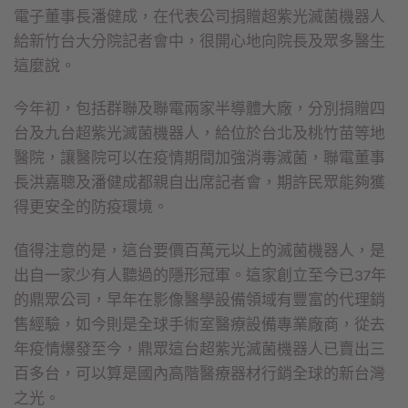
電子董事長潘健成，在代表公司捐贈超紫光滅菌機器人
給新竹台大分院記者會中，很開心地向院長及眾多醫生
這麼說。
今年初，包括群聯及聯電兩家半導體大廠，分別捐贈四
台及九台超紫光滅菌機器人，給位於台北及桃竹苗等地
醫院，讓醫院可以在疫情期間加強消毒滅菌，聯電董事
長洪嘉聰及潘健成都親自出席記者會，期許民眾能夠獲
得更安全的防疫環境。
值得注意的是，這台要價百萬元以上的滅菌機器人，是
出自一家少有人聽過的隱形冠軍。這家創立至今已37年
的鼎眾公司，早年在影像醫學設備領域有豐富的代理銷
售經驗，如今則是全球手術室醫療設備專業廠商，從去
年疫情爆發至今，鼎眾這台超紫光滅菌機器人已賣出三
百多台，可以算是國內高階醫療器材行銷全球的新台灣
之光。