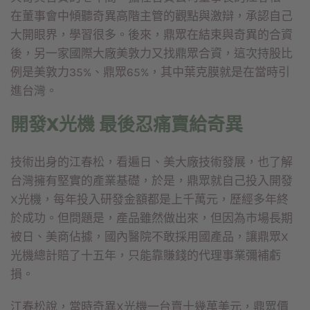
在董事會中傾聽奇異高階主管的觀點與激辯，承認自己
大開眼界，學習很多。後來，鼎眾在結束與奇異的合資
後，另一家國際大廠美敦力又找鼎眾合資，這次持股比
例是美敦力35%、鼎眾65%，其中葉克膜就是在當時引
進台灣。
開發X光機 最後忍痛賣給奇異
技術出身的江春松，看遍日、美大廠技術發展，也了解
台灣擁有堅實的產業基礎，於是，鼎眾就自己投入開發
X光機，每年投入研發金額都是上千萬元，歷經多年終
於成功。但問題是，產品雖然做出來，但因為市場長期
被日、美商佔據，國內醫院不敢採用國產品，讓鼎眾X
光機總計賠了十五年，只能靠賺錢的代理事業彌補虧
損。
江春松說，當時奇異X光機一台賣十幾萬美元，鼎眾價