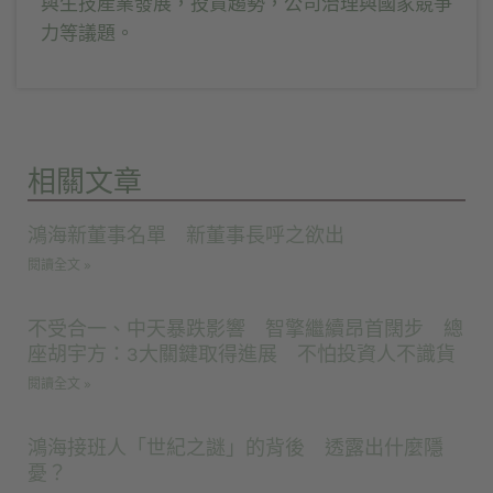
與生技產業發展，投資趨勢，公司治理與國家競爭
力等議題。
相關文章
鴻海新董事名單 新董事長呼之欲出
閱讀全文 »
不受合一、中天暴跌影響 智擎繼續昂首闊步 總
座胡宇方：3大關鍵取得進展 不怕投資人不識貨
閱讀全文 »
鴻海接班人「世紀之謎」的背後 透露出什麼隱
憂？