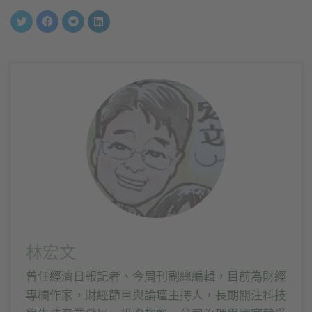
分
按
按
分
享
一
一
享
到
下
下
到
Twitter(在
以
以
LinkedIn(在
新
分
分
新
視
享
享
視
窗
至
到
窗
中
Facebook(在
Telegram(在
中
開
新
新
開
啟)
視
視
啟)
窗
窗
中
中
開
開
啟)
啟)
林宏文
曾任經濟日報記者、今周刊副總編輯，目前為財經
專欄作家，財經節目與論壇主持人，長期關注科技