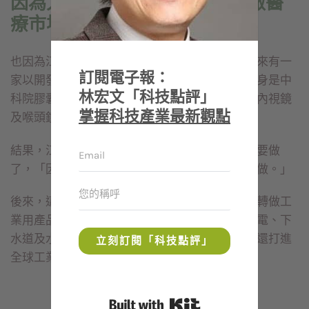
因為太懂市場 叫創業團隊不要做醫
療市場
也因為江春松實在太了解醫療設備業的特性，後來有一
訂閱電子報：
家以開發醫療內視鏡的團隊來找他，這家公司前身是中
林宏文「科技點評」
科院膠囊內視鏡計畫的執行團隊，也已做出膠囊內視鏡
掌握科技產業最新觀點
及喉頭鏡等醫材產品，希望江春松投資他們。
結果，江春松反而潑團隊一盆冷水，告訴他們不要做
了，「因為我太懂這個市場，所以才叫他們不要做。」
後來，這家名為醫電鼎眾的公司，在他的建議下轉做工
業用產品，例如維修車用引擎的內視鏡，或是風電、下
水道及水管等的維修內視鏡，如今不僅很成功，還打進
立刻訂閱「科技點評」
全球工業用內視鏡前三名。
Built with Kit