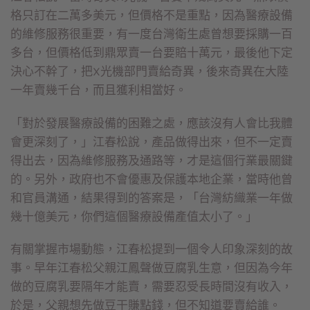
格只訂在二萬多美元，但價格不是重點，因為醫療設備
的維修服務很重要，有一度台灣衛生處曾想要採購一百
多台，但價格低到鼎眾賣一台要賠十萬元，最後他下定
決心不幹了，把X光機部門賣給奇異，後來奇異在大陸
一年賣幾千台，而且獲利相當好。
「對於發展醫療設備的困難之處，應該沒有人會比我體
會更深刻了，」江春松說，產品做得出來，但不一定賣
得出去，因為維修服務及通路等，才是這個行業最關鍵
的。另外，政府也不會優惠及保護本地企業，當時他曾
和官員溝通，結果得到的答案是，「台灣紡織業一年做
幾十億美元，你們這個醫療設備產值太小了。」
有關掌握市場動態，江春松提到一個令人印象深刻的故
事。早年江春松父親江鳳聲做豆腐乳生意，但因為今年
做的豆腐乳要隔年才能賣，需要忍受長時間沒有收入，
於是，父親想先做豆干賺點錢，但不知道要賣給誰。