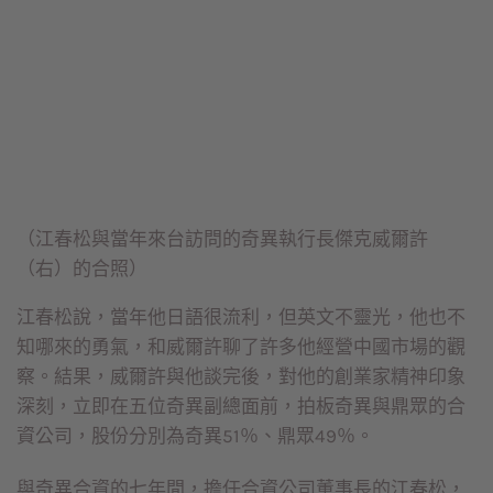
（江春松與當年來台訪問的奇異執行長傑克威爾許
（右）的合照）
江春松說，當年他日語很流利，但英文不靈光，他也不
知哪來的勇氣，和威爾許聊了許多他經營中國市場的觀
察。結果，威爾許與他談完後，對他的創業家精神印象
深刻，立即在五位奇異副總面前，拍板奇異與鼎眾的合
資公司，股份分別為奇異51％、鼎眾49％。
與奇異合資的七年間，擔任合資公司董事長的江春松，