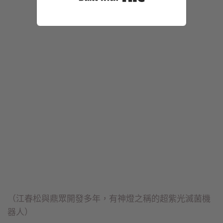
（江春松與鼎眾開發多年，有神燈之稱的超紫光滅菌機
器人）