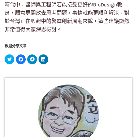
時代中，醫師與工程師若能接受更好的BioDesign教
育，願意更開放去思考問題，事情就能更順利解決。對
於台灣正在興起中的醫電創新風潮來說，這些建議顯然
非常值得大家深思檢討。
歡迎分享文章
分
按
按
分
享
一
一
享
到
下
下
到
Twitter(在
以
以
LinkedIn(在
新
分
分
新
視
享
享
視
窗
至
到
窗
中
Facebook(在
Telegram(在
中
開
新
新
開
啟)
視
視
啟)
窗
窗
中
中
開
開
啟)
啟)