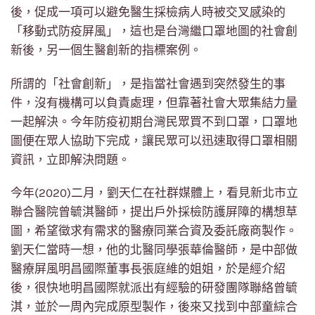
後，促成一項可以避免醫生採檢病人時被交叉感染的
「移動式防疫屏風」，這也是台灣繼口罩地圖的社會創
新後，另一個生醫創新的指標案例。
所謂的「社會創新」，是指當社會遇到突然發生的事
件，沒有機構可以負責處理，但靠著社會大眾集結力量
一起解決。今年防疫初期台灣民眾買不到口罩，口罩地
圖便在眾人協助下完成，讓民眾可以迅速取得口罩相關
資訊，立即解決問題。
今年(2020)二月，劉天仁在社群媒體上，看見新北市立
聯合醫院曾毓淇醫師，提出戶外採檢防護屏障的構想草
圖，希望徵求有需求的醫療同業合資及委託廠商製作。
劉天仁當時一想，他的北醫同學張華倫醫師，是中部做
醫療屏風明昌國際董事長張庭維的姐姐，於是經介紹
後，很快地明昌國際就派出有經驗的研發團隊聯絡曾毓
淇，並於一周內完成原型製作，後來又找到中部童綜合