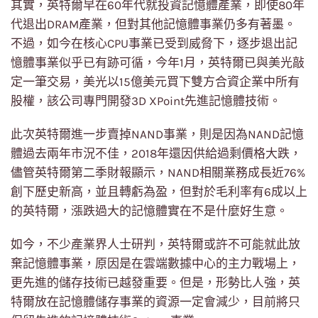
其實，英特爾早在60年代就投資記憶體產業，即使80年
代退出DRAM產業，但對其他記憶體事業仍多有著墨。
不過，如今在核心CPU事業已受到威脅下，逐步退出記
憶體事業似乎已有跡可循，今年1月，英特爾已與美光敲
定一筆交易，美光以15億美元買下雙方合資企業中所有
股權，該公司專門開發3D XPoint先進記憶體技術。
此次英特爾進一步賣掉NAND事業，則是因為NAND記憶
體過去兩年市況不佳，2018年還因供給過剩價格大跌，
儘管英特爾第二季財報顯示，NAND相關業務成長近76%
創下歷史新高，並且轉虧為盈，但對於毛利率有6成以上
的英特爾，漲跌過大的記憶體實在不是什麼好生意。
如今，不少產業界人士研判，英特爾或許不可能就此放
棄記憶體事業，原因是在雲端數據中心的主力戰場上，
更先進的儲存技術已越發重要。但是，形勢比人強，英
特爾放在記憶體儲存事業的資源一定會減少，目前將只