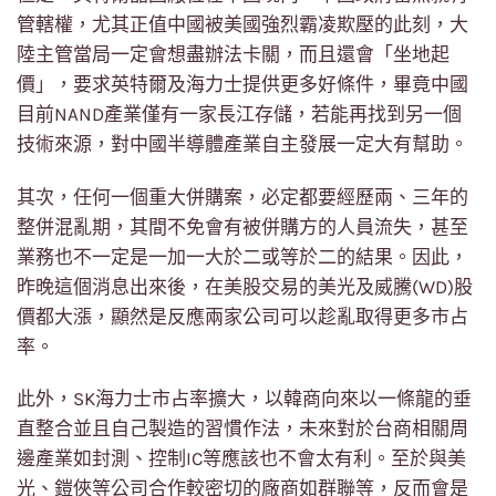
管轄權，尤其正值中國被美國強烈霸凌欺壓的此刻，大
陸主管當局一定會想盡辦法卡關，而且還會「坐地起
價」，要求英特爾及海力士提供更多好條件，畢竟中國
目前NAND產業僅有一家長江存儲，若能再找到另一個
技術來源，對中國半導體產業自主發展一定大有幫助。
其次，任何一個重大併購案，必定都要經歷兩、三年的
整併混亂期，其間不免會有被併購方的人員流失，甚至
業務也不一定是一加一大於二或等於二的結果。因此，
昨晚這個消息出來後，在美股交易的美光及威騰(WD)股
價都大漲，顯然是反應兩家公司可以趁亂取得更多市占
率。
此外，SK海力士市占率擴大，以韓商向來以一條龍的垂
直整合並且自己製造的習慣作法，未來對於台商相關周
邊產業如封測、控制IC等應該也不會太有利。至於與美
光、鎧俠等公司合作較密切的廠商如群聯等，反而會是