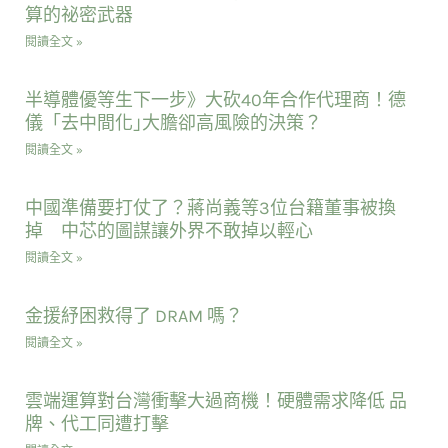
算的祕密武器
閱讀全文 »
半導體優等生下一步》大砍40年合作代理商！德
儀「去中間化｣大膽卻高風險的決策？
閱讀全文 »
中國準備要打仗了？蔣尚義等3位台籍董事被換
掉 中芯的圖謀讓外界不敢掉以輕心
閱讀全文 »
金援紓困救得了 DRAM 嗎？
閱讀全文 »
雲端運算對台灣衝擊大過商機！硬體需求降低 品
牌、代工同遭打擊