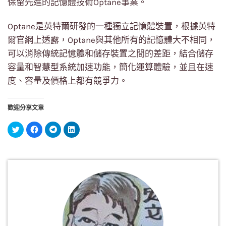
保留先進的記憶體技術Optane事業。
Optane是英特爾研發的一種獨立記憶體裝置，根據英特
爾官網上透露，Optane與其他所有的記憶體大不相同，
可以消除傳統記憶體和儲存裝置之間的差距，結合儲存
容量和智慧型系統加速功能，簡化運算體驗，並且在速
度、容量及價格上都有競爭力。
歡迎分享文章
分
按
按
分
享
一
一
享
到
下
下
到
Twitter(在
以
以
LinkedIn(在
新
分
分
新
視
享
享
視
窗
至
到
窗
中
Facebook(在
Telegram(在
中
開
新
新
開
啟)
視
視
啟)
窗
窗
中
中
開
開
啟)
啟)