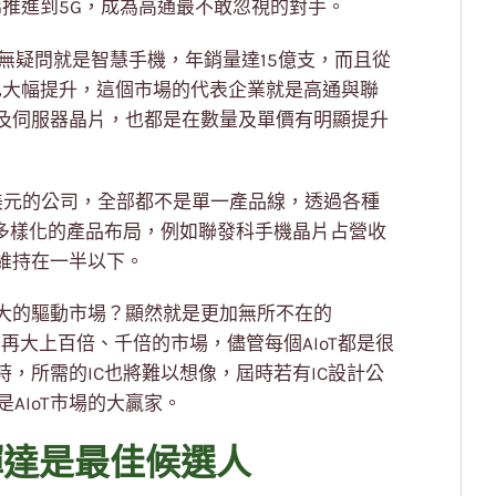
G推進到5G，成為高通最不敢忽視的對手。
無疑問就是智慧手機，年銷量達15億支，而且從
也大幅提升，這個市場的代表企業就是高通與聯
及伺服器晶片，也都是在數量及單價有明顯提升
美元的公司，全部都不是單一產品線，透過各種
有多樣化的產品布局，例如聯發科手機晶片占營收
維持在一半以下。
大的驅動市場？顯然就是更加無所不在的
要再大上百倍、千倍的市場，儘管每個AIoT都是很
，所需的IC也將難以想像，屆時若有IC設計公
AIoT市場的大贏家。
輝達是最佳候選人