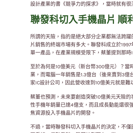
設計產業的書《競爭力的探求》，當時就有很
聯發科切入手機晶片 順
所謂的天險，指的是絕大部分企業都無法跨躍
片銷售的終端市場有多大。聯發科成立於1997
單一產品，在產業規模受限下，蔡董提到那時I
至於為何是10億美元（新台幣300億元）？當
業，而電腦一年銷售是1.3億台（後來賣到3
家IC設計公司，因此營收達到10億美元就是難
蔡董也預測，未來要創造突破10億美元天險
性手機年銷量已達4億支，而且成長動能還很
焦資源投入手機晶片的開發。
不過，當時聯發科切入手機晶片的決定，不僅