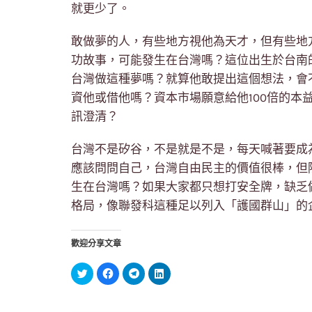
就更少了。
敢做夢的人，有些地方視他為天才，但有些地
功故事，可能發生在台灣嗎？這位出生於台南
台灣做這種夢嗎？就算他敢提出這個想法，會
資他或借他嗎？資本市場願意給他100倍的本
訊澄清？
台灣不是矽谷，不是就是不是，每天喊著要成
應該問問自己，台灣自由民主的價值很棒，但
生在台灣嗎？如果大家都只想打安全牌，缺乏
格局，像聯發科這種足以列入「護國群山」的
歡迎分享文章
分
按
按
分
享
一
一
享
到
下
下
到
Twitter(在
以
以
LinkedIn(在
新
分
分
新