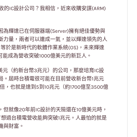
的IC設計公司？我相信，近來收購安謀(ARM)
輝達已在伺服器端(Server)擁有絕佳優勢與
的壟斷力量，兩者可以連成一氣，並以輝達領先的人
I等於是新時代的軟體作業系統(OS)，未來輝達
可能成為營收突破1000億美元的新巨人。
美元（約新台幣3兆元）的公司，那麼培育IC設
局。屆時台積電很可能在目前營收新台幣1兆元
，也就是達到5到10兆元（約1700億至3500億
但就像20年前IC設計的天險還在10億美元時，
有想過台積電營收能夠突破1兆元。人最怕的就是
機與財富。