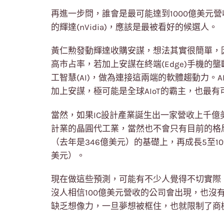
再進一步問，誰會是最可能達到1000億美元營收
的輝達(nVidia)，應該是最被看好的候選人。
黃仁勲發動輝達收購安謀，想法其實很簡單，因為
高市占率，若加上安謀在終端(Edge)手機
工智慧(AI)，做為連接這兩端的軟體趨動力。A
加上安謀，極可能是全球AIoT的霸主，也最有
當然，如果IC設計產業誕生出一家營收上千億
計業的晶圓代工業，當然也不會只有目前的格
（去年是346億美元）的基礎上，再成長5至10倍
美元）。
現在做這些預測，可能有不少人覺得不切實際，
沒人相信100億美元營收的公司會出現，也沒
缺乏想像力，一旦夢想被框住，也就限制了商