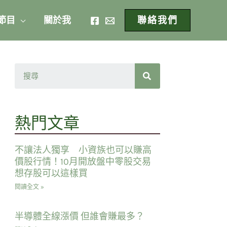
 節目
關於我
聯絡我們
熱門文章
不讓法人獨享 小資族也可以賺高
價股行情！10月開放盤中零股交易
想存股可以這樣買
閱讀全文 »
半導體全線漲價 但誰會賺最多？