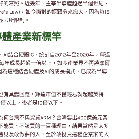
好的寫照。近幾年，主宰半導體超過半個世紀、
’s Law)，如今面對的瓶頸愈來愈大，因為每18
極限所限制。
導體產業新標竿
結合硬體IC，統計自2012年至2020年，輝達
功能每年成長超過一倍以上，如今產業界不再談摩爾
），因為這種結合硬體及AI的成長模式，已成為半導
也有具體回應，輝達市值不僅輕易就超越英特
0倍以上，後者是10倍以下。
為何台灣不集資買ARM？台灣要出400億美元其
不能買、不該買的一百種理由，結果當然是太多
遠見及敢做夢的人，至於敢投資這種企業家的人