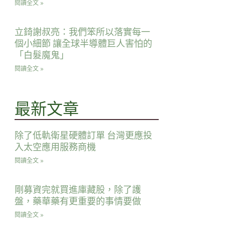
閱讀全文 »
立錡謝叔亮：我們笨所以落實每一
個小細節 讓全球半導體巨人害怕的
「白髮魔鬼」
閱讀全文 »
最新文章
除了低軌衛星硬體訂單 台灣更應投
入太空應用服務商機
閱讀全文 »
剛募資完就買進庫藏股，除了護
盤，藥華藥有更重要的事情要做
閱讀全文 »