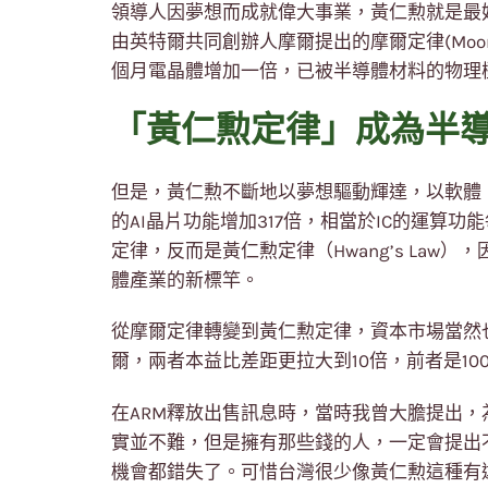
領導人因夢想而成就偉大事業，黃仁勲就是最
由英特爾共同創辦人摩爾提出的摩爾定律(Moore
個月電晶體增加一倍，已被半導體材料的物理
「黃仁勲定律」成為半
但是，黃仁勲不斷地以夢想驅動輝達，以軟體、AI
的AI晶片功能增加317倍，相當於IC的運算
定律，反而是黃仁勲定律（Hwang’s Law
體產業的新標竿。
從摩爾定律轉變到黃仁勲定律，資本市場當然
爾，兩者本益比差距更拉大到10倍，前者是10
在ARM釋放出售訊息時，當時我曾大膽提出，
實並不難，但是擁有那些錢的人，一定會提出
機會都錯失了。可惜台灣很少像黃仁勲這種有