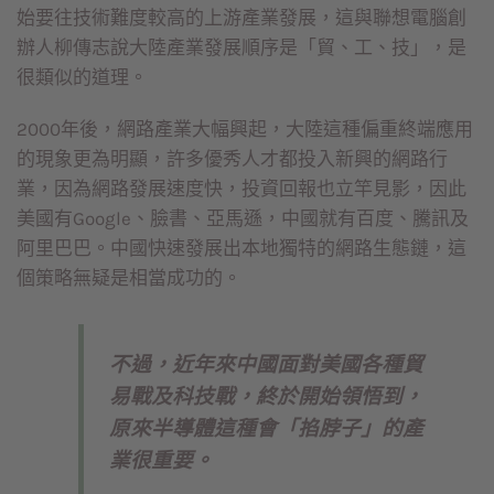
始要往技術難度較高的上游產業發展，這與聯想電腦創
辦人柳傳志說大陸產業發展順序是「貿、工、技」，是
很類似的道理。
2000年後，網路產業大幅興起，大陸這種偏重終端應用
的現象更為明顯，許多優秀人才都投入新興的網路行
業，因為網路發展速度快，投資回報也立竿見影，因此
美國有Google、臉書、亞馬遜，中國就有百度、騰訊及
阿里巴巴。中國快速發展出本地獨特的網路生態鏈，這
個策略無疑是相當成功的。
不過，近年來中國面對美國各種貿
易戰及科技戰，終於開始領悟到，
原來半導體這種會「掐脖子」的產
業很重要。