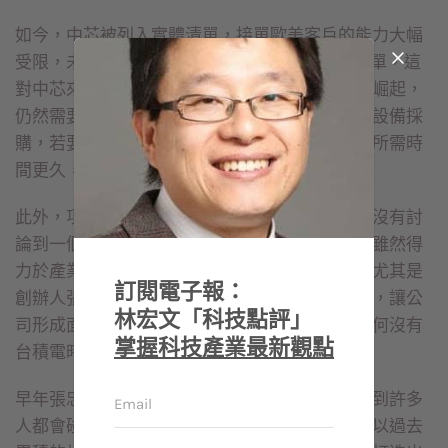
如今，中芯被列入實體清單，接單歐美客戶的能力大幅
受限，未來若只靠大陸本地優秀的IC設計客戶下單，這
對中芯來說會相當辛苦，因為本地規格及應用要崛起，
仍然需要時間。此外，由於中芯也被限制對外的設備採
購，若要等到大陸本地設備產業成長茁壯，顯然所需時
間更久，這些都是中芯很大的考驗。
此外，項先生這篇檢討大陸沒有台積電的文章，沒有討
論到一個很重要的因素，那就是台積電的成功，雖然得
力於產業政策，但最關鍵原因是經營者與團隊，尤其是
訂閱電子報：
創辦人張忠謀，以及他從美國帶回來的企業文化，讓公
林宏文「科技點評」
司形成面向全世界的競爭策略，這是大陸檢討為何沒有
掌握科技產業最新觀點
台積電時，一個最不能忽略的重點。
早年張忠謀在美國德州儀器集團擔任副總裁，遇到許多
人都會碰到的玻璃天花板，但他回台灣創業時，以過去