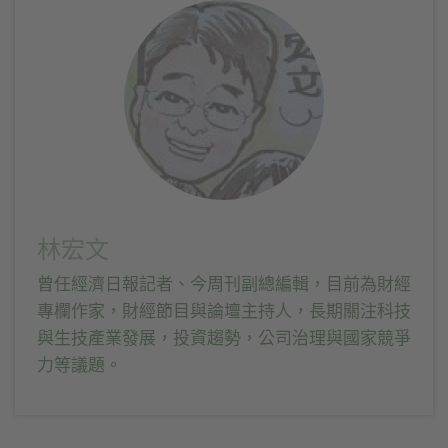
開
新
新
開
啟)
視
視
啟)
窗
窗
中
中
開
開
啟)
啟)
林宏文
曾任經濟日報記者、今周刊副總編輯，目前為財經
專欄作家，財經節目與論壇主持人，長期關注科技
與生技產業發展，投資趨勢，公司治理與國家競爭
力等議題。