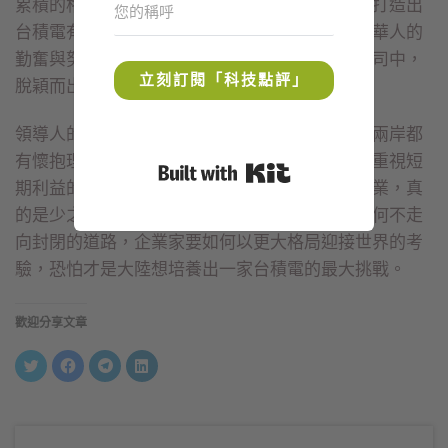
累積的格局與功力，還有對趨勢的掌握與洞見，打造出
台積電有別於一般企業的文化風格，但又結合了華人的
勤奮與努力，讓台積電能夠在眾多台灣半導體公司中，
立刻訂閱「科技點評」
脫穎而出成為世界一流企業。
領導人的格局往往決定了企業的未來，我相信，兩岸都
有懷抱理想、追求卓越的企業家，但也有不少只重視短
Built with Kit
期利益的經營者，要像台積電擠身世界殿堂的企業，真
的是少之又少。面對美中科技戰，中國大陸要如何不走
向封閉的道路，企業家要如何以更大格局迎接世界的考
驗，恐怕才是大陸想培養出一家台積電的最大挑戰。
歡迎分享文章
分
按
按
分
享
一
一
享
到
下
下
到
Twitter(在
以
以
LinkedIn(在
新
分
分
新
視
享
享
視
窗
至
到
窗
中
Facebook(在
Telegram(在
中