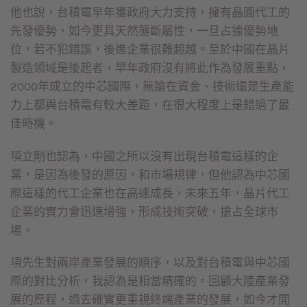
他也說，台積電早年獲政府大力支持，擁有晶圓代工的
先發優勢，如今更具天然壟斷屬性，一旦占據優勢地
位，若不犯錯誤，後進企業很難超越。至於中國在晶片
製造領域是後起者，早年政府沒有將此作為發展重點，
2000年成立的中芯國際，無論在資金、技術還是生產能
力上都與台積電有較大差距，在很大程度上是錯過了最
佳時機。
項立剛也認為，中國之所以沒有出現台積電這樣的企
業，是因為後發的原因，和市場規律，但他認為中芯國
際這樣的代工企業也在高速成長，未來五年，晶片代工
企業的實力會迅速增強，形成技術突破，搶占全球市
場。
項先生對兩岸產業發展的順序，以及對台積電與中芯國
際的對比分析，我認為是相當精確的。回顧大陸產業發
展的歷程，過去確實更重視終端產業的發展，如今才開