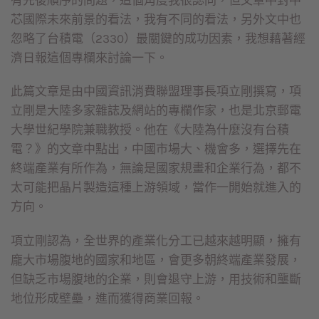
有先後順序的問題，這個角度我很認同，但文章中對中
芯國際未來前景的看法，我有不同的看法，另外文中也
忽略了台積電（2330）最關鍵的成功因素，我想藉著經
濟日報這個專欄來討論一下。
此篇文章是由中國資訊消費聯盟理事長項立剛撰寫，項
立剛是大陸多家雜誌及網站的專欄作家，也是北京郵電
大學世紀學院兼職教授。他在《大陸為什麼沒有台積
電？》的文章中點出，中國市場大、機會多，選擇先在
終端產業有所作為，無論是國家規畫和企業行為，都不
太可能把晶片製造這種上游領域，當作一開始就進入的
方向。
項立剛認為，全世界的產業化分工已越來越明顯，擁有
龐大市場腹地的國家和地區，會更多朝終端產業發展，
但缺乏市場腹地的企業，則會退守上游，用技術和壟斷
地位形成壁壘，進而獲得商業回報。