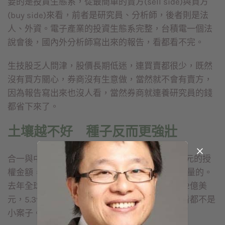
要的是投資生態系，從最簡單的賣方(sell side)與買方
(buy side)來看，前者是研究員、分析師，後者則是法
人、外資。電子產業的投資生態系完整，台積電一個法
說會後，國內外分析師寫出來的報告，看都看不完。
生技股乏人問津，股價長期低迷，連買賣都很少，既然
沒有買方關心，券商沒有生意做，當然就不會有賣方，
因為報告寫出來也沒人看，當然券商就連養研究員的錢
都省下來了。
土壤越不好 種子反而更強壯
合一與中天這個案子到底值不值得寫?以5.3億美元的授
權金額，放在當今國際市場上，怎麼看都是夠分量的。
去年全球生技新藥業平均一個授權案的金額是2.2億美
元，5.3億美元是超出平均值的兩倍以上，怎麼看都不是
小案子。