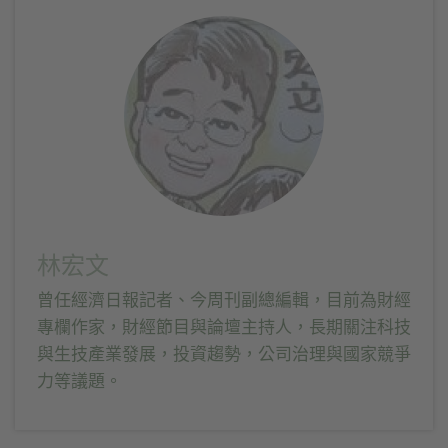
窗
至
到
窗
中
Facebook(在
Telegram(在
中
開
新
新
開
啟)
視
視
啟)
窗
窗
中
中
開
開
啟)
啟)
林宏文
曾任經濟日報記者、今周刊副總編輯，目前為財經
專欄作家，財經節目與論壇主持人，長期關注科技
與生技產業發展，投資趨勢，公司治理與國家競爭
力等議題。