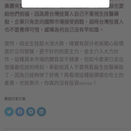
集團有實力去香港掛牌，當然就應該去，大家應該也要
給他們祝福，因為是台灣投資人自己不重視生技醫藥
股，企業只有走向國際市場接受挑戰，屆時台灣投資人
也不要覺得可惜，感嘆為何自己沒有早知道。
當然，過去生技股大漲大跌，確實有部分老板關心股價
甚於公司營運，更不好的則是主力、金主介入大力炒
作，這種資本市場的體質並不健康，但如今產業已走出
營運最低迷的時刻，奉勸投資人不要再看扁生技醫藥股
了，因為已經夠慘了好嗎？再看壞這種股價還在吃土的
產業，也就表示，你真的沒有投資sense！
歡迎分享文章
分
按
按
分
享
一
一
享
到
下
下
到
Twitter(在
以
以
LinkedIn(在
新
分
分
新
視
享
享
視