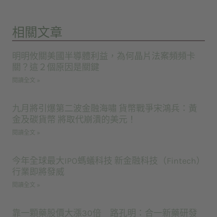
相關文章
明明攸關美國半導體利益，為何晶片法案頻頻卡
關？這２個原因是關鍵
閱讀全文 »
九月將引爆第二波金融海嘯 貨幣戰爭宋鴻兵：黃
金及碳貨幣 將取代崩潰的美元！
閱讀全文 »
今年全球最大IPO螞蟻科技 新金融科技（Fintech）
行業即將發威
閱讀全文 »
靠一顆藥股價大漲30倍 路孔明：合一新藥研發