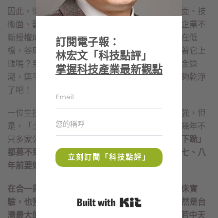
因此，從投資最基本的幾個原則來看，不管基本面、技
術面、籌碼面等條件，生技醫藥股其實都不錯。企業不
斷授權成功，這是基本面很健康，至於技術面還在低
訂閱電子報：
檔，谷底是一個月前，投資不就是買在低檔，等著它上
林宏文「科技點評」
漲嗎？至於籌碼面，這幾年不僅大戶、中實戶資金退
掌握科技產業最新觀點
潮，連平常散戶的交易量都很少，籌碼應該洗得夠乾淨
了吧！
一位生技業老鳥說，市況不好，大家只能自立自強，但
是，「土壤越不好，種子反而更強壯」，因為這幾年不
只多家公司陸續下櫃退市，募資超級困難，
連「下跪」
都募不到錢，但如今生技公司的品質，反而都比七、八
立刻訂閱「科技點評」
年前要好很多。
在合一與中天的授權案中，中天上海負責中國臨床實
Built with Kit
驗，也預留了未來再到香港掛牌上市的機會，既然是台
灣最大的授權案，當然不應該浪費一個好deal！若中天