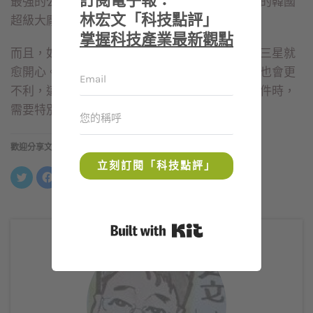
訂閱電子報：
最強的公司，此次華為落難，顯然這家扎根最深的韓國
林宏文「科技點評」
超級大廠，在各個重要產品項目都將受惠。
掌握科技產業最新觀點
而且，如果川普總統禁令拉得愈長，華為愈慘，三星就
愈開心。根據過去經驗，三星愈好，對台灣產業也會更
不利，這是台灣觀察美中貿易戰與華為禁令等事件時，
需要特別注意的一點。
歡迎分享文章
立刻訂閱「科技點評」
分
按
按
分
享
一
一
享
到
下
下
到
Twitter(在
以
以
LinkedIn(在
新
分
分
新
視
享
享
視
窗
至
到
窗
Built with Kit
中
Facebook(在
Telegram(在
中
開
新
新
開
啟)
視
視
啟)
窗
窗
中
中
開
開
啟)
啟)