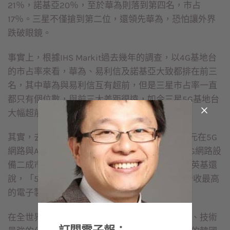
21％，諾基亞20％，至於華為則落到第四名，市占
17％。三星不僅搶到第二位，還領先華為，恐怕讓外界
跌破眼鏡。
事實上，根據IHS Markit過去幾年的調查，以4G基地台
的市占率來看，華為、易利信及諾基亞大致都排在前三
名，其中華為與易利信互有超前，但是三星市占率一直
都只有個位數，與前三大差距很遠，如今三星5G基地台
大幅超前，確實讓許多人意外。
其實，去年三星電子就曾宣布，將投資220億美元在5G
網路與AI人工智慧技術，並以2020年取得全球5G網路設
備二成市占率為目標。當時三星網路業務總裁金英基還
說，「5G網路是人工智慧的氧氣，三星是全球營收最高
的電子製造公司，必須在5G領域領先。」
在全世界大型電子公司中，三星一直是布局最廣、技術