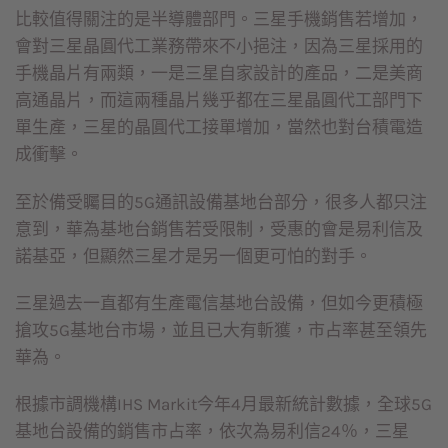
比較值得關注的是半導體部門。三星手機銷售若增加，
會對三星晶圓代工業務帶來不小挹注，因為三星採用的
手機晶片有兩類，一是三星自家設計的產品，二是美商
高通晶片，而這兩種晶片幾乎都在三星晶圓代工部門下
單生產，三星的晶圓代工接單增加，當然也對台積電造
成衝擊。
至於備受矚目的5G通訊設備基地台部分，很多人都只注
意到，華為基地台銷售若受限制，受惠的會是易利信及
諾基亞，但顯然三星才是另一個更可怕的對手。
三星過去一直都有生產電信基地台設備，但如今更積極
搶攻5G基地台市場，並且已大有斬獲，市占率甚至領先
華為。
根據市調機構IHS Markit今年4月最新統計數據，全球5G
基地台設備的銷售市占率，依次為易利信24％，三星