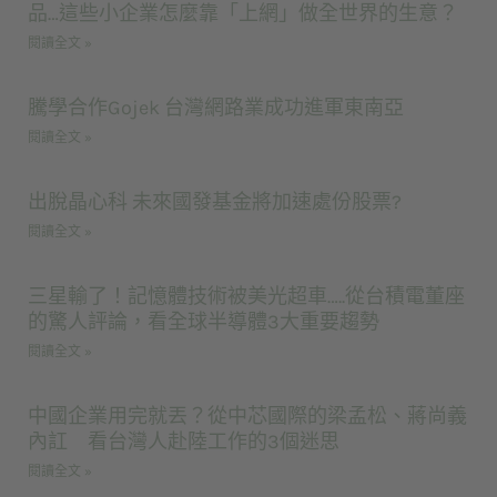
品…這些小企業怎麼靠「上網」做全世界的生意？
閱讀全文 »
騰學合作Gojek 台灣網路業成功進軍東南亞
閱讀全文 »
出脫晶心科 未來國發基金將加速處份股票?
閱讀全文 »
三星輸了！記憶體技術被美光超車…..從台積電董座
的驚人評論，看全球半導體3大重要趨勢
閱讀全文 »
中國企業用完就丟？從中芯國際的梁孟松、蔣尚義
內訌 看台灣人赴陸工作的3個迷思
閱讀全文 »