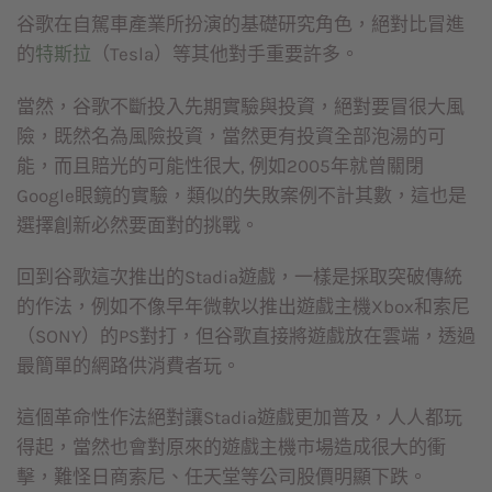
谷歌在自駕車產業所扮演的基礎研究角色，絕對比冒進
的
特斯拉
（Tesla）等其他對手重要許多。
當然，谷歌不斷投入先期實驗與投資，絕對要冒很大風
險，既然名為風險投資，當然更有投資全部泡湯的可
能，而且賠光的可能性很大, 例如2005年就曾關閉
Google眼鏡的實驗，類似的失敗案例不計其數，這也是
選擇創新必然要面對的挑戰。
回到谷歌這次推出的Stadia遊戲，一樣是採取突破傳統
的作法，例如不像早年微軟以推出遊戲主機Xbox和索尼
（SONY）的PS對打，但谷歌直接將遊戲放在雲端，透過
最簡單的網路供消費者玩。
這個革命性作法絕對讓Stadia遊戲更加普及，人人都玩
得起，當然也會對原來的遊戲主機市場造成很大的衝
擊，難怪日商索尼、任天堂等公司股價明顯下跌。