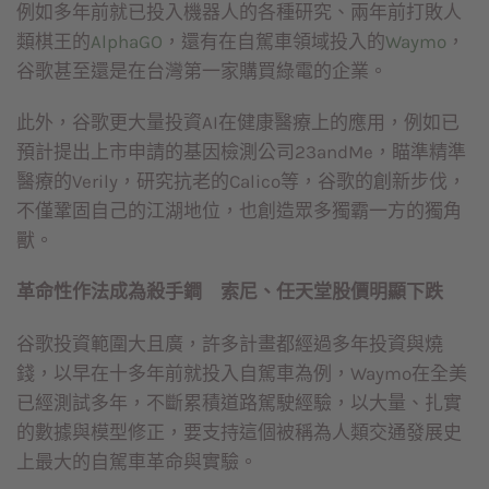
例如多年前就已投入機器人的各種研究、兩年前打敗人
類棋王的
AlphaGO
，還有在自駕車領域投入的
Waymo
，
谷歌甚至還是在台灣第一家購買綠電的企業。
此外，谷歌更大量投資AI在健康醫療上的應用，例如已
預計提出上市申請的基因檢測公司23andMe，瞄準精準
醫療的Verily，研究抗老的Calico等，谷歌的創新步伐，
不僅鞏固自己的江湖地位，也創造眾多獨霸一方的獨角
獸。
革命性作法成為殺手鐧 索尼、任天堂股價明顯下跌
谷歌投資範圍大且廣，許多計畫都經過多年投資與燒
錢，以早在十多年前就投入自駕車為例，Waymo在全美
已經測試多年，不斷累積道路駕駛經驗，以大量、扎實
的數據與模型修正，要支持這個被稱為人類交通發展史
上最大的自駕車革命與實驗。