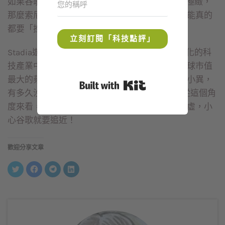
如果谷歌再將Stadia服務的網路及雲端品質做到極緻，
那麼索尼、任天堂及微軟這些傳統遊戲大咖，可能真的
都要「挫著等」囉！
立刻訂閱「科技點評」
Stadia遊戲讓眾人驚豔，這是谷歌能夠在不斷變化的科
技產業中立足的關鍵，各位只要想一想，目前全球市值
最大的蘋果公司，每次推出的新品基本上都大同小異，
Built with Kit
有多久沒有讓粉絲們有「WOW！」的感覺了。從這個角
度來看，蘋果的市值王寶座，應該是要坐得很心虛，小
心谷歌就要追近！
歡迎分享文章
分
按
按
分
享
一
一
享
到
下
下
到
Twitter(在
以
以
LinkedIn(在
新
分
分
新
視
享
享
視
窗
至
到
窗
中
Facebook(在
Telegram(在
中
開
新
新
開
啟)
視
視
啟)