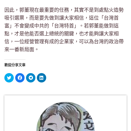
因此，郭董現在最重要的任務，其實不是到處點火造勢
吸引選票，而是要先做到讓大家相信，這位「台灣首
富」不會變成中共的「台灣特首」。若郭董能做到這
點，才是他能否選上總統的關鍵，也才能夠讓大家相
信，一位經營管理有成的企業家，可以為台灣的政治帶
來一番新局面。
歡迎分享文章
分
按
按
分
享
一
一
享
到
下
下
到
Twitter(在
以
以
LinkedIn(在
新
分
分
新
視
享
享
視
窗
至
到
窗
中
Facebook(在
Telegram(在
中
開
新
新
開
啟)
視
視
啟)
窗
窗
中
中
開
開
啟)
啟)