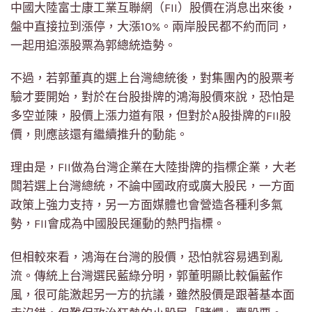
中國大陸富士康工業互聯網（FII）股價在消息出來後，
盤中直接拉到漲停，大漲10%。兩岸股民都不約而同，
一起用追漲股票為郭總統造勢。
不過，若郭董真的選上台灣總統後，對集團內的股票考
驗才要開始，對於在台股掛牌的鴻海股價來說，恐怕是
多空並陳，股價上漲力道有限，但對於A股掛牌的FII股
價，則應該還有繼續推升的動能。
理由是，FII做為台灣企業在大陸掛牌的指標企業，大老
闆若選上台灣總統，不論中國政府或廣大股民，一方面
政策上強力支持，另一方面媒體也會營造各種利多氣
勢，FII會成為中國股民運動的熱門指標。
但相較來看，鴻海在台灣的股價，恐怕就容易遇到亂
流。傳統上台灣選民藍綠分明，郭董明顯比較偏藍作
風，很可能激起另一方的抗議，雖然股價是跟著基本面