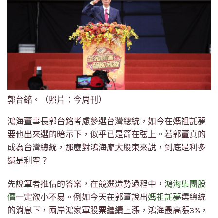
郭台銘。（照片：今周刊）
鴻海董事長郭台銘考慮參選台灣總統，如今在媽祖託夢
要他出來選的暗示下，似乎已是箭在弦上。若郭董真的
成為台灣總統，那麼對鴻海龐大股東來說，到底是利多
還是利空？
先說筆者推估的答案，在競選造勢過程中，
鴻海集團股
價
一定欲小不易。例如今天在郭董說出
媽祖託夢
選總統
的消息下，兩岸鴻家軍股票繼續上漲，鴻海最高漲3%，