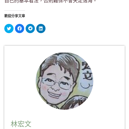
自己的基本看法，否則難保不會失足落海。
歡迎分享文章
分
按
按
分
享
一
一
享
到
下
下
到
Twitter(在
以
以
LinkedIn(在
新
分
分
新
視
享
享
視
窗
至
到
窗
中
Facebook(在
Telegram(在
中
開
新
新
開
啟)
視
視
啟)
窗
窗
中
中
開
開
啟)
啟)
林宏文