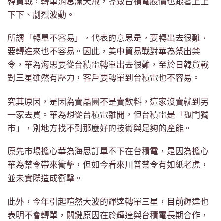
韓貿戰，轉單消息滿天飛，導致台積電股價也跟著上上
下下、劇烈波動。
所謂「轉單不容易」，代表的意思是，要轉出去很難，
要轉進來也不容易。因此，美中貿易戰對華為祭出禁
令，華為海思要從台積電轉單出去很難，至於日韓貿戰
對三星雖然有壓力，客戶要轉單到台積電也不容易。
究其原因，是因為賣晶圓不是賣飲料，這家沒賣就到另
一家去買。華為想從台積電離開，但台積電是「孤門獨
市」，別地方找不到那麼好的技術與足夠的產能。
原先市場擔心華為海思訂單不下在台積電，是因為擔心
華為禁令帶來衝擊，但如今看來川普禁令有如紙老虎，
並未實際造成衝擊。
此外，今年引起喧然大波的輝達轉單三星，目前輝達也
表明不會轉單，關鍵原因在於輝達與台積電長期合作，