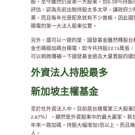
股，至今雖然仍是第一大股東，但6.38％持
評估，認為先前出脫持股太多太早，讓政府少賺
業，而且每年光是配息就有不少進帳，因此國發
積電的第一大法人股東位置。
另外，還可以一提的是，國發基金雖然釋股台
金也積極加碼台積電，如今共持股22.13萬張
可以稍微彌補一下國發基金過去大量賣股的遺
外資法人持股最多
新加坡主權基金
至於在外資法人中，目前居台積電第三大股東的
2.67％），顯然是外資股東中的最大贏家。新加
年來一路加碼，持股大幅增加1倍以上，而且幾
人。