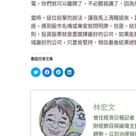
電，你們就可以離開了，不必聽我講了，因為
當時，這位前輩的說法，讓我馬上清醒過來，
座，遇到股市名嘴或專家就問明牌，但是，結
則，投資股票就是要選擇最好的公司，如果能
域最好的公司，只要肯堅持，相信最後結果絕
歡迎分享文章
分
按
按
分
享
一
一
享
到
下
下
到
Twitter(在
以
以
LinkedIn(在
新
分
分
新
視
享
享
視
窗
至
到
窗
中
Facebook(在
Telegram(在
中
開
新
新
開
啟)
視
視
啟)
林宏文
窗
窗
中
中
開
開
曾任經濟日報記者
啟)
啟)
財經節目與論壇主
趨勢，公司治理與