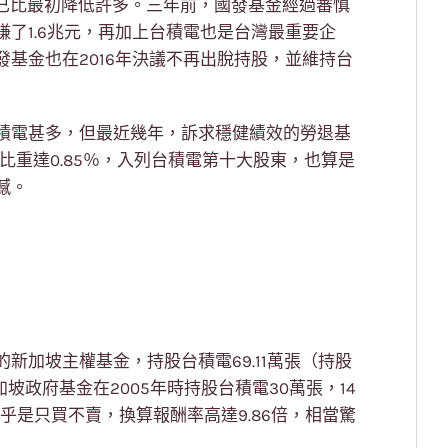
股已比最初降低許多。三年前，國發基金經過審慎
了1.6兆元，再加上台積電也是台灣最重要企
基金也在2016年決議不再出脫持股，並維持台
積電甚多，但最近幾年，訴求穩健績效的勞退基
，比重達0.85％，入列台積電第十大股東，也算是
憾。
新加坡主權基金，持股台積電69.11萬張（持股
坡政府基金在2005年時持股台積電30萬張，14
乎是只買不賣，換算報酬率高達9.86倍，相當驚