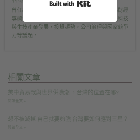
Built with Kit
曾任經濟日報記者、今周刊副總編輯，目前為財經
專欄作家，財經節目與論壇主持人，長期關注科技
與生技產業發展，投資趨勢，公司治理與國家競爭
力等議題。
相關文章
美中貿易戰與世界併購潮 ，台灣的位置在哪?
閱讀全文 »
想不被滅掉 自己就要夠強 台灣要如何應對三星？
閱讀全文 »