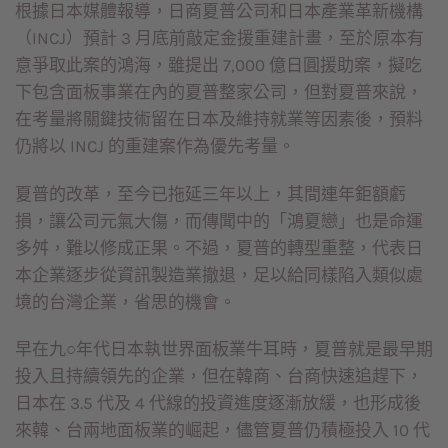
根據日本媒體報導，日商夏普公司和日本產業革新機構
（INCJ）預計 3 月底前敲定金援重建計畫，至於原本有
意爭取此案的鴻海，雖提出 7,000 億日圓援助案，擬吃
下包含面板事業在內的夏普整家公司，但對夏普來說，
在考量將關鍵技術留在日本及維持就業等因素後，預料
仍將以 INCJ 的重建案作為優先考量。
夏普的改革，至今已拖延三年以上，其間連年鉅額虧
損，讓公司元氣大傷，而傳聞中的「鴻夏戀」也是命運
多舛，難以修成正果。不過，夏普的轉型重整，代表日
本企業逐步從資訊製造業撤退，足以給同樣陷入類似處
境的台灣企業，省思的機會。
早在九○年代日本執世界面板業牛耳時，夏普就是最早期
投入且持續領先的企業，但在韓商、台商快速追趕下，
日本在 3.5 代及 4 代線的投資進度逐漸放緩，也形成後
來韓、台兩地面板業的崛起，儘管夏普仍積極投入 10 代