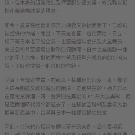
線，但本身的組織改造及轉型腳步都太慢，終究難以抵
擋產業結構改變的現實。
如今，夏普在經營團隊無力挽救又虧損累累下，已難逃
被整併的命運。而且，不只是夏普，包括索尼、日立、
松下等日本老字號企業，也都是經年虧損及大量裁員，
東芝公司甚至還爆出財務造假醜聞。日本企業面臨一連
串的重大危機，對於同樣在苦思轉型升級方向的台灣來
說，正好也提供一個很好的借鏡。
其實，台灣企業當下的處境，某種程度很像日本，都陷
入成長趨緩又難以轉型的困境，差別只在於，過去日本
在家電業輝煌一時，台灣則在其後的 PC 業大放異彩，但
是這兩個時代如今都過去了，在移動互聯網及雲端大數
據等新產業中，台灣與日本一樣都沒抓住機會。
因此，台灣也有相當多類似夏普的案例，公司長期虧