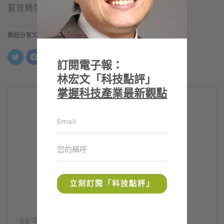
夏普轉型改革給台灣帶來最大的啟發。
歡迎分享文章
分
按
按
分
享
一
一
享
訂閱電子報：
到
下
下
到
Twitter(在
以
以
LinkedIn(在
林宏文「科技點評」
新
分
分
新
視
享
享
視
掌握科技產業最新觀點
窗
至
到
窗
中
Facebook(在
Telegram(在
中
開
新
新
開
啟)
視
視
啟)
窗
窗
中
中
開
開
啟)
啟)
立刻訂閱「科技點評」
林宏文