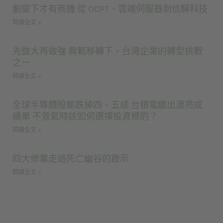
劇變下才有商機 從 OCPT、雲端伺服器到信驊科技
閱讀全文 »
先做大再做強 典範移轉下，台灣企業的轉型挑戰
之一
閱讀全文 »
全球半導體股都跌掉四、五成 台積電繳出漂亮成
績單 不景氣時該如何選擇投資標的？
閱讀全文 »
四大慘業走過死亡幽谷的啟示
閱讀全文 »