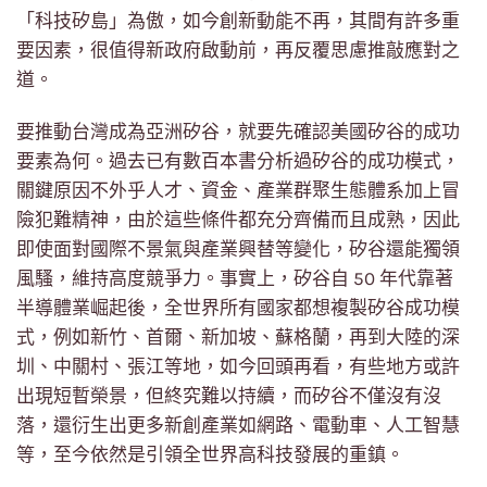
「科技矽島」為傲，如今創新動能不再，其間有許多重
要因素，很值得新政府啟動前，再反覆思慮推敲應對之
道。
要推動台灣成為亞洲矽谷，就要先確認美國矽谷的成功
要素為何。過去已有數百本書分析過矽谷的成功模式，
關鍵原因不外乎人才、資金、產業群聚生態體系加上冒
險犯難精神，由於這些條件都充分齊備而且成熟，因此
即使面對國際不景氣與產業興替等變化，矽谷還能獨領
風騷，維持高度競爭力。事實上，矽谷自 50 年代靠著
半導體業崛起後，全世界所有國家都想複製矽谷成功模
式，例如新竹、首爾、新加坡、蘇格蘭，再到大陸的深
圳、中關村、張江等地，如今回頭再看，有些地方或許
出現短暫榮景，但終究難以持續，而矽谷不僅沒有沒
落，還衍生出更多新創產業如網路、電動車、人工智慧
等，至今依然是引領全世界高科技發展的重鎮。