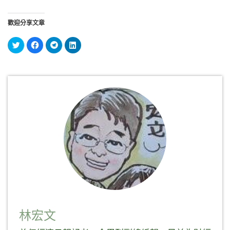
歡迎分享文章
分
按
按
分
享
一
一
享
到
下
下
到
Twitter(在
以
以
LinkedIn(在
新
分
分
新
視
享
享
視
窗
至
到
窗
中
Facebook(在
Telegram(在
中
開
新
新
開
啟)
視
視
啟)
窗
窗
中
中
開
開
啟)
啟)
林宏文