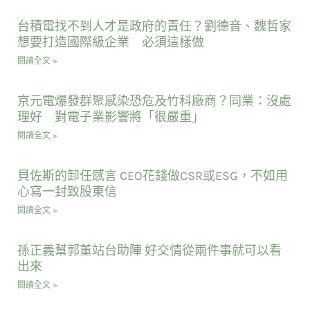
台積電找不到人才是政府的責任？劉德音、魏哲家
想要打造國際級企業 必須這樣做
閱讀全文 »
京元電爆發群聚感染恐危及竹科廠商？同業：沒處
理好 對電子業影響將「很嚴重」
閱讀全文 »
貝佐斯的卸任感言 CEO花錢做CSR或ESG，不如用
心寫一封致股東信
閱讀全文 »
孫正義幫郭董站台助陣 好交情從兩件事就可以看
出來
閱讀全文 »