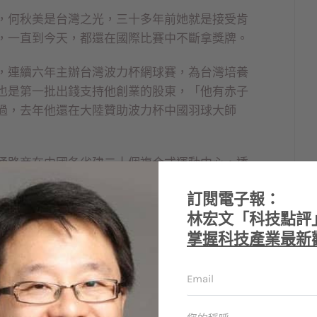
，何秋美是台灣之光，三十多年前她就是接受肯
，一直到今天，都還在國際比賽中不斷拿獎牌。
，連續六年主辦台灣波力杯網球賽，為台灣培養
也是第一批出錢支持他創業的股東，「他有赤子
過，去年他還在大陸贊助波力杯中國羽球大師
通路商在中國各省建二十個複合式運動中心，透
誠的羽球拍用戶，就能建立起波力的品牌地位。
訂閱電子報：
運動休閒中心需求卻才剛興起，如今波力位於成
林宏文「科技點評
，也帶動波力羽球拍的銷售及品牌認同，至於在
掌握科技產業最新
面從網球場、羽球場、溫水游泳池到攀岩等設施
主廚駐點，希望讓台灣美食也可以成為賣點之