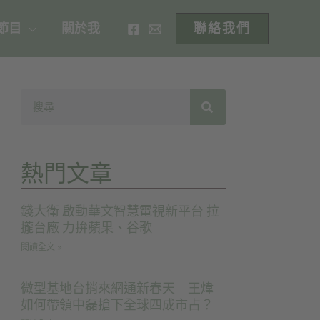
 節目
關於我
聯絡我們
熱門文章
錢大衛 啟動華文智慧電視新平台 拉
攏台廠 力拚蘋果、谷歌
閱讀全文 »
微型基地台捎來網通新春天 王煒
如何帶領中磊搶下全球四成市占？