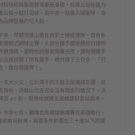
材料技術與製造管理都是基礎，在建立這些能力
進山從小就打羽球，高中差一點進入國家隊，為
為品牌發展的切入點。
下來。早期洪進山擔任肯尼士總經理時，曾有多
全國軟式網球比賽，大部分選手都是歷經日據時
界最頂級，當時他說服老闆羅光男，讓每個選手
以品質說服了所有選手，總共換了三百支，「只
念，實在很值得！」
一次大火災，位於潭子的工廠全部燒成灰燼，就
支持他，洪進山也在完全沒有現金的情況下，決
降至 4.5 折，很快地就將生產線建好並站起來。
。今年七月，聽障世界網球錦標賽在英國舉行，
十二歲老將何秋美，與眾多年齡都在三十歲以下的選