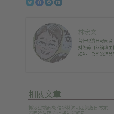
分
按
按
分
享
一
一
享
到
下
下
到
Twitter(在
以
以
LinkedIn(在
新
分
分
新
視
享
享
視
窗
至
到
窗
中
Facebook(在
Telegram(在
中
開
新
新
開
啟)
視
視
啟)
林宏文
窗
窗
中
中
開
開
曾任經濟日報記者
啟)
啟)
財經節目與論壇主
趨勢，公司治理與
相關文章
抓緊雲端商機 信驊林鴻明超美趕日 敢於
不同讓信驊成 IC 設計新明星