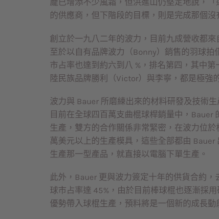
龐已增添不少風霜，但洪進山仍堅定地說，「
的供應商，但下階段的目標，則是完成那個沒
創立於一九八二年的波力，目前九成營收都來自替
至於以自有品牌波力（Bonny）銷售的羽球
市占率也達到約六到八 %，排名第四，其中第一
陸民族品牌勝利（Victor）與李寧，都是極強
波力與 Bauer 所磨練出來的材料研發及技
目前在全球四百萬支曲棍球桿銷量中，Baue
生產，雙方的合作關係非常緊密，在波力位於
萬美元以上的生產模具，這些全部都由 Bauer 
生產那一型產品，就直接以電腦下單生產。
此外，Bauer 更與波力簽定十年的供貨合約，
球市占率達 45%，由於目前棒球棍也逐漸採
優勢帶入球棍生產，預料將是一個新的成長動