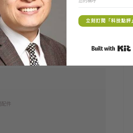
如今有多位名將都已擠進世界羽壇前幾名，洪進
，但未來若能在中國廣建運動中心，台灣人還是
球知名羽球拍品牌為努力目標。
立刻訂閱「科技點評
人打起球來毫不遜色，一邊打球，另一邊則不斷
發展到什麼程度，彷彿當年肯尼士的驕傲又回來
B
百倍，未來，這個品牌夢也要創造超過百倍的價
關配件