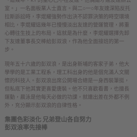
室。」一名面板業人士直言。與二○一○年友達深陷反托
拉斯訴訟時，李焜耀強勢作出決不認罪決策的時空環境
相比，李焜耀這幾年已慢慢淡出友達的營運管理，將重
心轉往生技上的布局。這就是為什麼，李焜耀選擇先卸
下友達董事長交棒給彭双浪，作為他全面接班的第一
步。
現年五十六歲的彭双浪，是出身新埔的客家子弟，他大
學學的是工業工程系，理工科出身的他是個充滿人文關
懷的科技人。彭双浪出席公開場合總是一身西裝筆挺，
但私底下他其實更喜愛唐裝。他不只喜歡看書，也擅長
運動，晨泳是他每天必做的功課，就連出差在外都不例
外，充分顯示彭双浪的自律性格。
集團色彩淡化 兄弟登山各自努力
彭双浪率先接棒