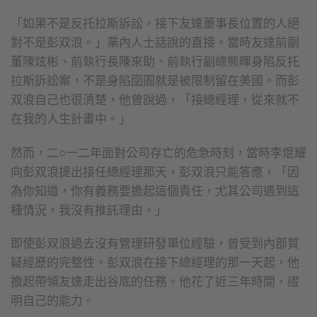
「如果不是反托拉斯訴訟，接下友達董事長位置的人絕
對不是彭双浪。」業內人士話說的直接。當時友達前副
董陳炫彬、前執行長陳來助、前執行副總熊暉身陷反托
拉斯訴訟案，不是身陷囹圄就是被限制留在美國。而彭
双浪自己也很清楚，他曾說過，「接總經理，從來就不
在我的人生計畫中。」
然而，二○一二年面對公司存亡的危急時刻，當時李焜耀
向彭双浪提出接任總經理那天，彭双浪只能答應，「因
為你知道，你有義務要擔起這個責任，尤其公司遇到這
種情況，我沒有推託理由。」
即使彭双浪過去沒有管理研發單位經驗，曾受到內部質
疑經歷的完整性。彭双浪在接下總經理的那一天起，他
擔起帶領友達走出谷底的任務。他花了近三年時間，證
明自己的能力。