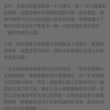
去年，友達的稅後盈餘是一七六億元，是○八年以後最好
的成績，友達這幾年在高解析度顯示器、曲面電視、車
用市場等下的功夫與成績也都有目共睹。李焜耀讓立下
戰功的彭双浪接下董事長一職，也被業界認為是現在
「最好的接班人選」。
不過，過去明基友達集團在李焜耀強人領導下，集團資
源共享、高整合度的狀態，預料也會隨著彭双浪上任後
而更具挑戰。
一名長期觀察面板產業的分析師就說，「過去李焜耀以
友達為箭頭、高垂直整合度的發展模式，到了彭双浪時
代恐怕難以維持。而且，面板業已進入打群架時代。面
對有出海口的三星、樂金以及大舉發展面板的中國，甚
至比起有鴻海作為出海口的群創，友達的垂直整合度相
對弱勢，對集團掌控力不比李焜耀的彭双浪，恐怕必須
好好思考這項問題。」