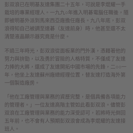
彭双浪已在明基友達集團二十五年，可說是李焜耀一手
栽培的專業經理人。一九九○年進入明碁電腦任職後，隨
即被明基外派到馬來西亞廠擔任廠長。九八年底，彭双
浪得知自己被調至達碁（友達前身）時，他甚至還不太
清楚液晶顯示器究竟是什麼。
不過三年時光，彭双浪從面板業的門外漢，憑藉著他的
努力與拚勁，以及勇於冒險的人格特質，不僅成了友達
力捧的大將，還成了友達開拓中國市場的先鋒，二○○一
年，他坐上友達蘇州廠總經理位置，替友達打造海外第
一個製造廠房。
「他在工廠管理與業務的資歷完整，是個具備各項能力
的管理者。」一位友達高階主管如此看彭双浪。儘管彭
双浪在工廠管理與業務的能力深受認可，若將時光倒回
五年前，也不會有人預期彭双浪會成為李焜耀的友達接
班人。