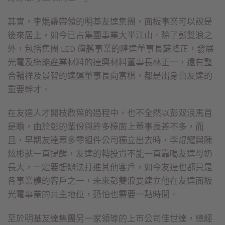
其實，李焜耀帶領的明基友達集團，面板事業可以說是
後來居上，如今已占集團事業大半江山。除了彭雙浪之
外，包括集團 LED 旗艦事業的隆達董事長蘇峰正，發展
光電及綠能產業材料的達興材料董事長林正一，還有整
合輔祥及景智的達運董事長向富棋，都是出身自友達的
重要幹才。
在友達人才開枝散葉的過程中，也不全然以彭双浪馬首
是瞻，由於彭的輩份與許多檯面上董事長差不多，而
且，早期友達眾多零組件公司獨立出去時，李焜耀與陳
炫彬就一直提醒，友達的轉投資不能一直靠喝友達母奶
長大，一定要想辦法打進其他客戶，如今友達也都只是
各事業體的客戶之一，未來彭雙浪要建立他在友達面板
光電事業的共主地位，恐怕也需要一點時間。
至於明基友達集團另一家領導的上市公司佳世達，總經