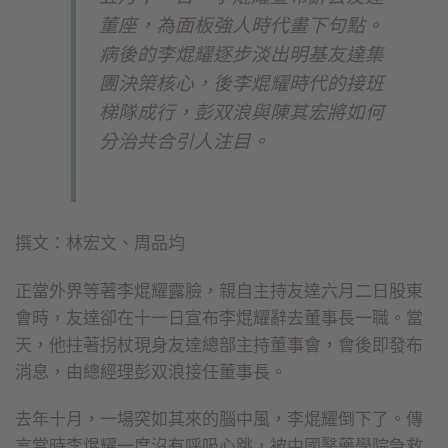
董座，為面板強人時代畫下句點。
病後的李焜耀逐步淡出明基友達集
團決策核心，後李焜耀時代的接班
梯隊成行，彭双浪與陳其宏將如何
分治共合引人注目。
撰文：林宏文、周品均
正當外界等著李焜耀露臉，親自主持友達六月二日股東
會時，友達卻在十一日宣布李焜耀辭去董事長一職。當
天，他拄著拐杖現身友達總部主持董事會，會後即發布
消息，由總經理彭双浪接任董事長。
去年十月，一場突如其來的腦中風，李焜耀倒下了。傳
言當時李焜耀一度沒有呼吸心跳，被中國醫藥學院急救