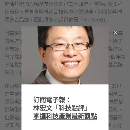
理陳其宏加入明基友達集團已二十四年，他從研發工程
師出身，曾負責明基產品技術中心總經理，開發過明基
眾多產品線，因此很多人都稱他是「Mr. BenQ」。
明基併購西門子手機事業歷經三百餘億元虧損後，明基
的品牌事業與原來佳世達的代工事業也進行調整，除了
上市公司改為佳世達外，品牌事業也進行精簡，製造與
研發都移至佳世達，陳其宏也被賦予重任，二○一四年接
下佳世達總經理一職，而原本由李文德負責的明基品牌
事業，也劃入佳世達旗下。
在明基友達集團下一步重要領域─醫療產業，陳其宏也
是重要推手。目前陳其宏身兼明基三豐董事長，明基三
訂閱電子報：
豐是老牌的手術台及手術燈供應商，二○一○年明基透過
林宏文「科技點評」
併購取得主導權，後來又成功併購怡安醫療器材公司，
掌握科技產業最新觀點
怡安是以生產醫院點滴用的管、袋類產品，去年明基三
豐又與以色列合作夥伴 AB Dental Devices 合資成立明