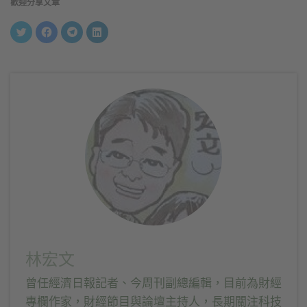
歡迎分享文章
分
按
按
分
享
一
一
享
到
下
下
到
Twitter(在
以
以
LinkedIn(在
新
分
分
新
視
享
享
視
窗
至
到
窗
中
Facebook(在
Telegram(在
中
開
新
新
開
啟)
視
視
啟)
窗
窗
中
中
開
開
啟)
啟)
林宏文
曾任經濟日報記者、今周刊副總編輯，目前為財經
專欄作家，財經節目與論壇主持人，長期關注科技