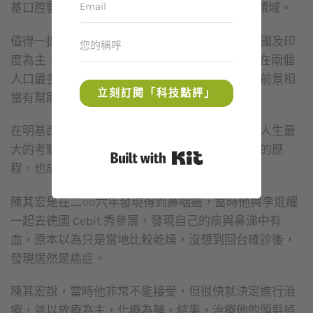
基口腔醫材，推出 3D 植牙整合服務，進軍牙科領域。
值得一提的是，明基三豐目前銷售市場主要以中國及印
度為主，分別占公司營運比重的五成及二五 %，在兩個
人口最多的國家取得銷售佳績，對未來明基三豐前景相
立刻訂閱「科技點評」
當有幫助。
在明基西門子合併案失敗後，陳其宏也經歷了他人生最
大的考驗，發現自己罹患鼻咽癌，而他抗癌成功的歷
Built with Kit
程，也成為集團跨入醫療產業最好的見證人。
陳其宏是在二○○六年發現得到鼻咽癌，當時他與李焜耀
一起去德國 Cebit 秀參展，發現自己的痰與鼻涕中有
血，原本以為只是當地比較乾燥，沒想到回台確診後，
發現居然是癌症。
陳其宏說，當時他非常不能接受，但很快就決定進行治
療，並以放療為主，化療為輔。結果，治療他的頭髮掉