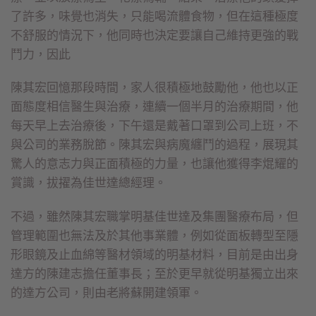
了許多，味覺也消失，只能喝流體食物，但在這種極度
不舒服的情況下，他同時也決定要讓自己維持更強的戰
鬥力，因此
陳其宏回憶那段時間，家人很積極地鼓勵他，他也以正
面態度相信醫生與治療，連續一個半月的治療期間，他
每天早上去治療後，下午還是戴著口罩到公司上班，不
與公司的業務脫節。陳其宏與病魔纏鬥的過程，展現其
驚人的意志力與正面積極的力量，也讓他獲得李焜耀的
賞識，拔擢為佳世達總經理。
不過，雖然陳其宏職掌明基佳世達及集團醫療布局，但
管理範圍也無法及於其他事業體，例如從面板轉型至隱
形眼鏡及止血綿等醫材領域的明基材料，目前是由出身
達方的陳建志擔任董事長；至於更早就從明基獨立出來
的達方公司，則由老將蘇開建領軍。