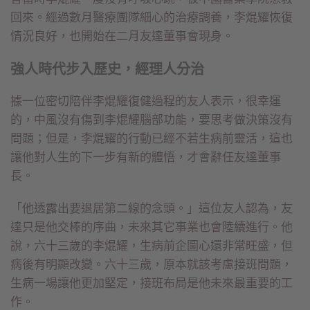
回來。經過數月醫療團隊細心的治療調養，李焜耀恢復
情況良好，也開始在二月友達董事會現身。
強人時代步入歷史，經理人分治
據一位密切陪伴李焜耀復健過程的友人表示，很幸運
的，中風沒有傷到李焜耀腦部功能，要思考做決策沒有
問題；但是，李焜耀的行動已經不若生病前靈活，這也
讓他對人生的下一步有新的體悟，才會辭任友達董事
長。
「他透露出要退居第二線的念頭。」這位友人認為，友
達只是他交棒的序曲，未來其它事業也會陸續進行。他
說，六十三歲的李焜耀，生病前企圖心還非常旺盛，但
病後有明顯改變。六十三歲，原本就該考慮接班問題，
生病一場讓他更加堅定，接班布局是他未來最重要的工
作。