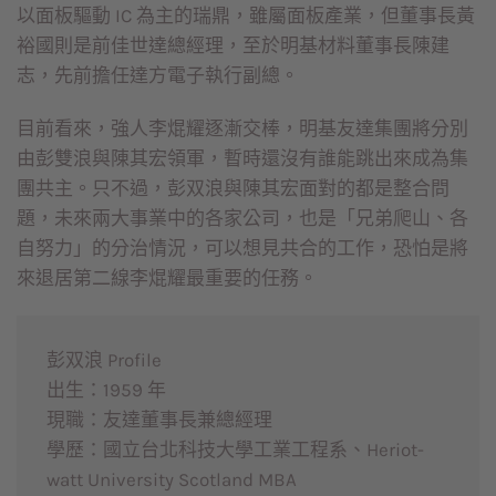
以面板驅動 IC 為主的瑞鼎，雖屬面板產業，但董事長黃
裕國則是前佳世達總經理，至於明基材料董事長陳建
志，先前擔任達方電子執行副總。
目前看來，強人李焜耀逐漸交棒，明基友達集團將分別
由彭雙浪與陳其宏領軍，暫時還沒有誰能跳出來成為集
團共主。只不過，彭双浪與陳其宏面對的都是整合問
題，未來兩大事業中的各家公司，也是「兄弟爬山、各
自努力」的分治情況，可以想見共合的工作，恐怕是將
來退居第二線李焜耀最重要的任務。
彭双浪 Profile
出生：1959 年
現職：友達董事長兼總經理
學歷：國立台北科技大學工業工程系、Heriot-
watt University Scotland MBA