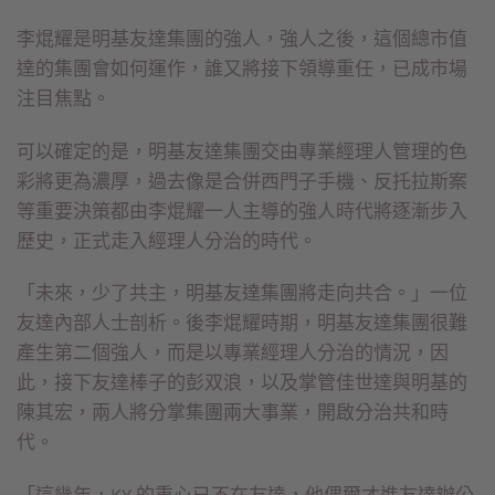
李焜耀是明基友達集團的強人，強人之後，這個總市值
達的集團會如何運作，誰又將接下領導重任，已成市場
注目焦點。
可以確定的是，明基友達集團交由專業經理人管理的色
彩將更為濃厚，過去像是合併西門子手機、反托拉斯案
等重要決策都由李焜耀一人主導的強人時代將逐漸步入
歷史，正式走入經理人分治的時代。
「未來，少了共主，明基友達集團將走向共合。」一位
友達內部人士剖析。後李焜耀時期，明基友達集團很難
產生第二個強人，而是以專業經理人分治的情況，因
此，接下友達棒子的彭双浪，以及掌管佳世達與明基的
陳其宏，兩人將分掌集團兩大事業，開啟分治共和時
代。
「這幾年，KY 的重心已不在友達，他偶爾才進友達辦公