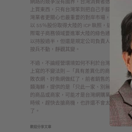
網路的競爭沒有國界，台灣消費者透過網路，
上買東西，只有台灣笨到把自己手腳綁起來，
灣業者更關心也最重要的對岸市場，在兩岸服
以 55％股份取得大陸的 ICP 執照，這個
際電子商務領域要進軍大陸的綠色通道。不過
以持股過半，但還是規定公司負責人需要是大
按兵不動，靜觀其變。
不過，不論經營環境如何不利於台灣網路業者
上寫的不變法則 —「具有差異化的商品及服
敗衣網、好魚網做紅了，前者銷售的是設計師
類海鮮，提供的是「只此一家、別無分號」的
的商品或商家，可能才是台灣網購業者的經營
時候，趕快去搶商機，也許還不會太晚，畢竟
了。
歡迎分享文章