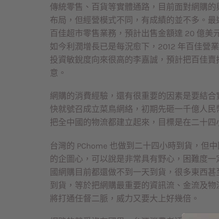
傳統零售、百貨等實體通路，目前面對網購的
布局，但經營模式不同，有成績的並不多。最
百佳超市零售業務，預計出售金額達 20 億
如今利潤增長已是每況愈下，2012 年百佳營業額
投資敏銳度向來很高的李嘉誠，預計把百佳賣
意。
網購的消費經驗，還有很重要的因素是要結合
快就號召成立菜鳥網絡，初期先砸一千億人民
把全中國的物流都建立起來，目標是在二十四
台灣的 PChome 也做到二十四小時到貨，
的企圖心，可以說是非常具有野心，困難度一
國網購目前都還做不到一天到貨，很多東西甚
到貨，等於把網購最重要的資訊流、金流及物
將打通任督二脈，威力又要大上好幾倍。