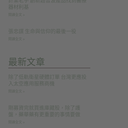
計業老手 創新超音波產品找到醫療
器材利基
閱讀全文 »
張忠謀 生命與信仰的最後一役
閱讀全文 »
最新文章
除了低軌衛星硬體訂單 台灣更應投
入太空應用服務商機
閱讀全文 »
剛募資完就買進庫藏股，除了護
盤，藥華藥有更重要的事情要做
閱讀全文 »