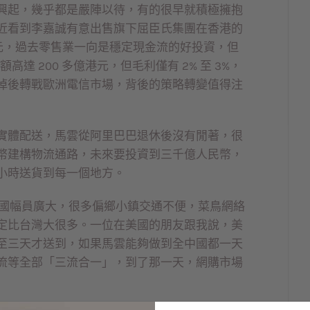
興起，幾乎都是嚴陣以待，有的很早就積極擁抱
近看到李嘉誠有意出售旗下屈臣氏集團在香港的
美元，過去零售業一向是穩定現金流的好投資，但
高達 200 多億港元，但毛利僅有 2% 至 3%，
掉後轉戰歐洲電信市場，背後的策略轉變值得注
實體配送，馬雲從阿里巴巴退休後沒有閒著，很
幣建構物流通路，未來要投資到三千億人民幣，
小時送貨到每一個地方。
但中國幅員廣大，很多偏鄉小鎮交通不便，菜鳥網絡
定比台灣大很多。一位在美國的朋友跟我說，美
至三天才送到，如果馬雲能夠做到全中國都一天
流等全部「三流合一」，到了那一天，網購市場