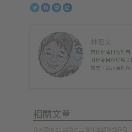
分
按
按
分
享
一
一
享
到
下
下
到
Twitter(在
以
以
LinkedIn(在
新
分
分
新
視
享
享
視
窗
至
到
窗
中
Facebook(在
Telegram(在
中
開
新
新
開
啟)
視
視
啟)
林宏文
窗
窗
中
中
開
開
曾任經濟日報記者
啟)
啟)
財經節目與論壇主
趨勢，公司治理與
相關文章
交大電機 50 論壇之二 從產業趨勢找尋發