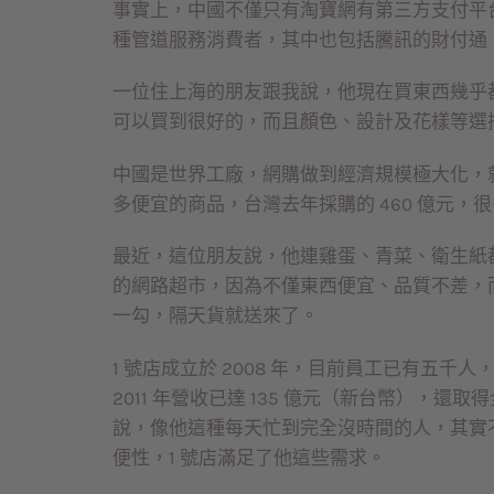
事實上，中國不僅只有淘寶網有第三方支付平
種管道服務消費者，其中也包括騰訊的財付通
一位住上海的朋友跟我說，他現在買東西幾乎
可以買到很好的，而且顏色、設計及花樣等選
中國是世界工廠，網購做到經濟規模極大化，
多便宜的商品，台灣去年採購的 460 億元
最近，這位朋友說，他連雞蛋、青菜、衛生紙都
的網路超市，因為不僅東西便宜、品質不差，
一勾，隔天貨就送來了。
1 號店成立於 2008 年，目前員工已有五
2011 年營收已達 135 億元（新台幣），還
說，像他這種每天忙到完全沒時間的人，其實
便性，1 號店滿足了他這些需求。