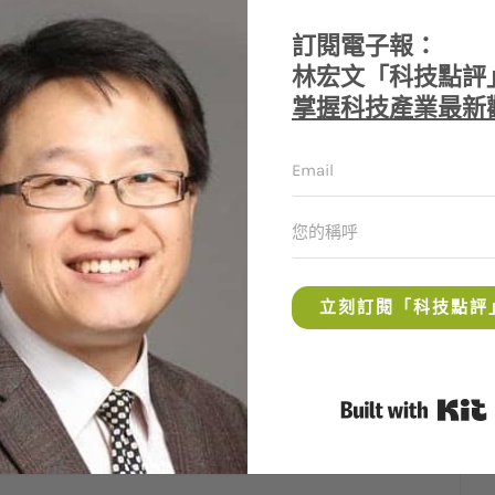
不僅在淘寶網上買東西，也在樂天、亞馬遜等網
真的是「有此政府、何需敵人」。如今，對於台
訂閱電子報：
務貿易協議中宣稱，已開放台灣電子商務業者可
林宏文「科技點評
號稱對台灣業者特別開放的條款，有機會讓台灣成為國
掌握科技產業最新
，據業者與主管單位溝通後的了解，即使台灣可
陸人，這到底是不是玩真的，網路業界目前只能
，我想，最終的競爭優勢，恐怕還是企管教科書
務」。最近忙著創業的郭家齊及郭書齊兄弟，又把
獨一無二的衣服，後者則是乾淨無毒又新鮮的魚
立刻訂閱「科技點評
商品服務。我想，未來擁有台灣文創加值及特色
利基，趁著中國大陸消費者對台灣還有些嚮往的
那塊市場真的太大了，台灣實在不應該再缺席
B