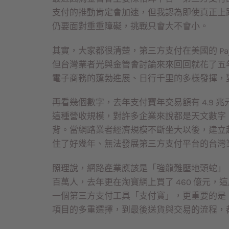
支付的推動肯定會加速，但我認為即使真正上
仍要面對重重障礙，挑戰只會大不會小。
其實，大家都很清楚，第三方支付在美國的 Pa
但台灣業者光與金管會討論來來回回就花了五
電子商務的蓬勃進展、日行千里的多樣發揮，
再看幾個數字，去年支付寶年交易額有 4.9 兆元（
這種營收規模，對許多企業來說都是天文數字
背。當網路業者經濟規模不斷坐大以後，建立
住了好幾年、無法發展第三方支付平台的台灣
照理說，網路產業應該是「強龍難壓地頭蛇」
百萬人，去年更在淘寶網上買了 460 億元
一個第三方支付工具「支付寶」，更重要的是
項目的多重選擇，到最後送貨與交易的流程，