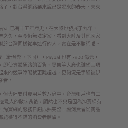
路了，對台灣網路業來說已是遲來的春天，未來
ypal 已有十五年歷史，在大陸也發展了九年，
年之久，至今仍無法定案，看到大陸及其他國家
對於台灣同樣從事這行的人，實在是不勝稀噓。
新台幣，下同），Paypal 也有 7200 億元，
，即使實體通路的百貨、零售等大廠也難望其項
起來的競爭障礙就更難超越，更何況是手腳被綁
業者。
，但大陸支付寶用戶數八億中，台灣帳戶也有三
，這麼驚人的數字背後，顯然也不只是因為淘寶網有
，淘寶網的服務日趨成熟完整，讓消費者從商品
都能獲得不錯的消費者體驗。