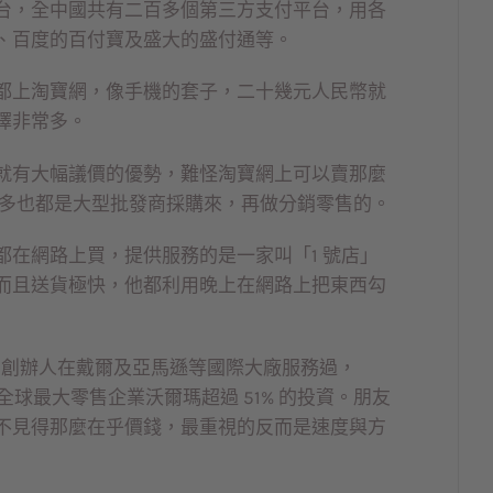
台，全中國共有二百多個第三方支付平台，用各
、百度的百付寶及盛大的盛付通等。
都上淘寶網，像手機的套子，二十幾元人民幣就
擇非常多。
就有大幅議價的優勢，難怪淘寶網上可以賣那麼
，很多也都是大型批發商採購來，再做分銷零售的。
在網路上買，提供服務的是一家叫「1 號店」
而且送貨極快，他都利用晚上在網路上把東西勾
千人，創辦人在戴爾及亞馬遜等國際大廠服務過，
取得全球最大零售企業沃爾瑪超過 51% 的投資。朋友
不見得那麼在乎價錢，最重視的反而是速度與方