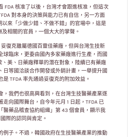
，要看 FDA 核准了以後，台灣才會跟進核准，但這次
 TFDA 對本身的決策與能力已有自信，另一方面
灣長期以來「少做少錯、不做不錯」的官場中，這是
照洲及相關的官員，一個大大的掌聲。
大。妥復克雖屬德國百靈佳藥廠，但與台灣生技新
全球臨床，更委由國內多家藥廠進行生產，而國
，也成為歐、美、日藥廠釋單的潛在對象，陸續已有藥廠
、日等國洽談合作開發或外銷計畫，一舉提升國
 TFDA 率先通過妥復克的附加效益。
會，我們也很高興看到，在台灣生技醫藥產業逐
向國際舞台，自今年元月 1 日起，TFDA 已
醫藥品稽查協約組織」第 43 個會員，顯示我
到國際的認同與肯定。
的例子。不過，韓國政府在生技醫藥產業的推動