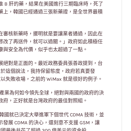
 B 肝的藥，結果在美國進行三期臨床時，死了
藥上，韓國已經通過三張新藥證，是全世界最積
在審核新藥時，擺明就是要讓業者通過，因此在
修改了再送件，就可以過關。」政府如此積極任
康與安全為代價，似乎也太超過了一點。
展絕對是正面的。最近政務委員張善政提到，台
對於這個說法，我持保留態度，政府若真要發
以失敗收場，之前的 WiMax 就是很好的例子。
4G 產業為何如今領先全球，絕對與兩國的政府的決
政府，正好就是台灣政府的最佳對照組。
韓國就已決定大舉進軍下個世代 CDMA 技術，並
展 CDMA 的決心，還刻意不支援 GSM，讓
國最後共花了超過 300 億美元的資金投