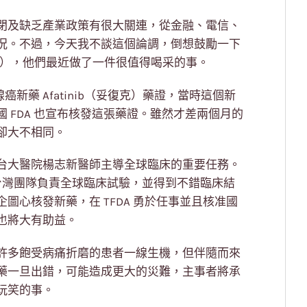
閉及缺乏產業政策有很大關連，從金融、電信、
況。不過，今天我不談這個論調，倒想鼓勵一下
A），他們最近做了一件很值得喝采的事。
癌新藥 Afatinib（妥復克）藥證，當時這個新
 FDA 也宣布核發這張藥證。雖然才差兩個月的
卻大不相同。
台大醫院楊志新醫師主導全球臨床的重要任務。
由台灣團隊負責全球臨床試驗，並得到不錯臨床結
圖心核發新藥，在 TFDA 勇於任事並且核准國
也將大有助益。
許多飽受病痛折磨的患者一線生機，但伴隨而來
藥一旦出錯，可能造成更大的災難，主事者將承
玩笑的事。