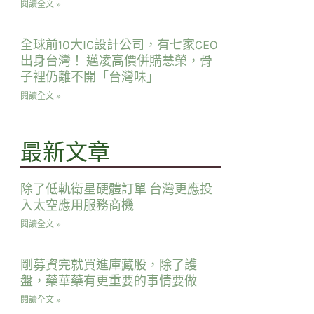
閱讀全文 »
全球前10大IC設計公司，有七家CEO
出身台灣！ 邁凌高價併購慧榮，骨
子裡仍離不開「台灣味」
閱讀全文 »
最新文章
除了低軌衛星硬體訂單 台灣更應投
入太空應用服務商機
閱讀全文 »
剛募資完就買進庫藏股，除了護
盤，藥華藥有更重要的事情要做
閱讀全文 »