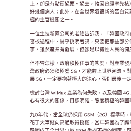
上，卻是有點衝過頭。過去，韓國曾經率先核准
好幾個病人；此外，在全世界還很新的蛋白質
極的主管機關之一。
一位生技新藥公司的老總告訴我，「韓國政府
審核過程中，幾乎挑明著講，只要把那些部分
事，雖然產業有發展，但卻是以犧牲人民的健
但不管怎樣，政府積極任事的態度，對產業發
灣政府必須積極發 5G，才能趕上世界潮流。
展 5G，一定要抱著極大的決心，否則最後一定
檢討台灣 WiMax 產業為何失敗，以及韓國 
心有很大的關係，目標明確、態度積極的韓國
九O年代，當全球仍採用 GSM（2G）標準時，
花了大筆錢向高通取得授權，當年韓國為了顯示發
韓國成了全世界少數 GSM 手機不通的國家。韓