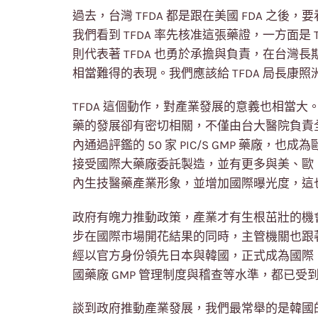
過去，台灣 TFDA 都是跟在美國 FDA 之後
我們看到 TFDA 率先核准這張藥證，一方面是
則代表著 TFDA 也勇於承擔與負責，在台
相當難得的表現。我們應該給 TFDA 局長康
TFDA 這個動作，對產業發展的意義也相當
藥的發展卻有密切相關，不僅由台大醫院負責
內通過評鑑的 50 家 PIC/S GMP 藥廠
接受國際大藥廠委託製造，並有更多與美、歐
內生技醫藥產業形象，並增加國際曝光度，這也是
政府有魄力推動政策，產業才有生根茁壯的機
步在國際市場開花結果的同時，主管機關也跟著走
經以官方身份領先日本與韓國，正式成為國際「
國藥廠 GMP 管理制度與稽查等水準，都已受
談到政府推動產業發展，我們最常舉的是韓國