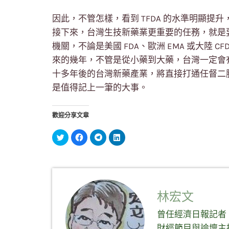
因此，不管怎樣，看到 TFDA 的水準明顯
接下來，台灣生技新藥業更重要的任務，就是
機關，不論是美國 FDA、歐洲 EMA 或大陸
來的幾年，不管是從小藥到大藥，台灣一定會
十多年後的台灣新藥產業，將直接打通任督二
是值得記上一筆的大事。
歡迎分享文章
分
按
按
分
享
一
一
享
到
下
下
到
Twitter(在
以
以
LinkedIn(在
新
分
分
新
視
享
享
視
窗
至
到
窗
中
Facebook(在
Telegram(在
中
開
新
新
開
啟)
視
視
啟)
林宏文
窗
窗
中
中
開
開
曾任經濟日報記者
啟)
啟)
財經節目與論壇主