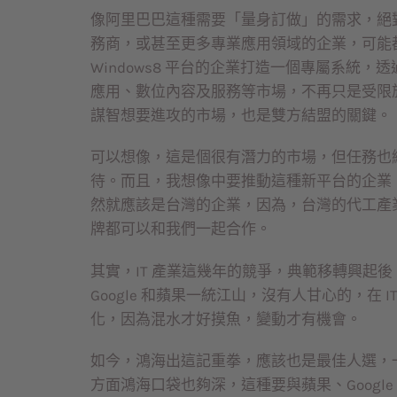
像阿里巴巴這種需要「量身訂做」的需求，絕
務商，或甚至更多專業應用領域的企業，可能都有
Windows8 平台的企業打造一個專屬系統
應用、數位內容及服務等市場，不再只是受限
謀智想要進攻的市場，也是雙方結盟的關鍵。
可以想像，這是個很有潛力的市場，但任務也
待。而且，我想像中要推動這種新平台的企業
然就應該是台灣的企業，因為，台灣的代工產
牌都可以和我們一起合作。
其實，IT 產業這幾年的競爭，典範移轉興起
Google 和蘋果一統江山，沒有人甘心的，在
化，因為混水才好摸魚，變動才有機會。
如今，鴻海出這記重拳，應該也是最佳人選，
方面鴻海口袋也夠深，這種要與蘋果、Googl