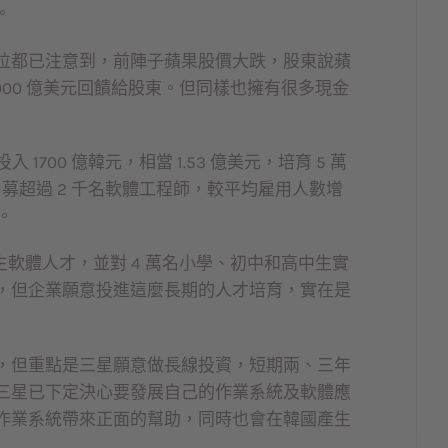
。
位都已注意到，前陣子蘋果股價大跌，股東說蘋
,000 億美元回饋給股東。但同樣也擁有很多現金
1700 億韓元，相當 1.53 億美元，培育 5 萬
召募超過 2 千名軟體工程師，較平均雇用人數增
。
生軟體人才，並對 4 萬名小學、初中和高中生實
，但企業願意投進這麼長期的人才培育，實在是
，但重點是三星願意做長線投資，短期兩、三年
三星已下定決心要發展自己的作業系統及軟體應
作業系統帶來正面的幫助，同時也會在韓國產生