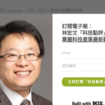
式 Summly，5 月，又以 11 億美元收購社群網
的英國天才少年，後面這一位則是高中沒念完的 26 歲
年，三星從小學生就開始投資人才，未來國際間
訂閱電子報：
了。雖然這應該不是我們樂於見到的事，但當別
林宏文「科技點評
灣在做什麼呢？
掌握科技產業最新
灣若廢核，如何與韓國競爭？」這句話聽起來滿
續建吵吵鬧鬧時，大家可能不知道，韓國輸出的
地拿下五十幾組訂單。過去擁有核電技術的國家
輸這些國家。我們的核四用的是別人已落後淘汰
知數，韓國則擁有核電技術，至少不用受制於
們領導人的想法，老是停留在亞洲四小龍的年
立刻訂閱「科技點評
灣要如何因應這場變局，要如何扭轉頹勢。雖然
得大家應該給鴻海多一點掌聲，台灣企業家真的
B