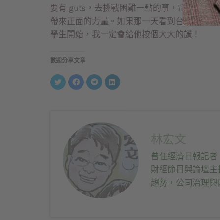
要有 guts，去挑戰困難一點的事，電子業
帶來正面的力量。如果那一天看到台灣也有企
學生開始，我一定會給他按個大大的讚！
歡迎分享文章
分
按
按
分
享
一
一
享
到
下
下
到
Twitter(在
以
以
LinkedIn(在
新
分
分
新
視
享
享
視
窗
至
到
窗
中
Facebook(在
Telegram(在
中
開
新
新
開
啟)
視
視
啟)
林宏文
窗
窗
中
中
開
開
曾任經濟日報記者
啟)
啟)
財經節目與論壇主
趨勢，公司治理與