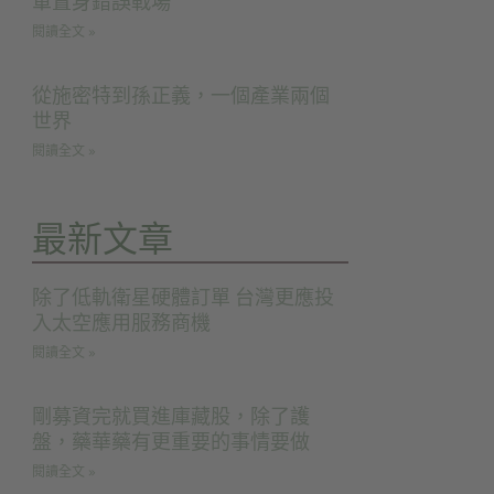
軍置身錯誤戰場
閱讀全文 »
從施密特到孫正義，一個產業兩個
世界
閱讀全文 »
最新文章
除了低軌衛星硬體訂單 台灣更應投
入太空應用服務商機
閱讀全文 »
剛募資完就買進庫藏股，除了護
盤，藥華藥有更重要的事情要做
閱讀全文 »