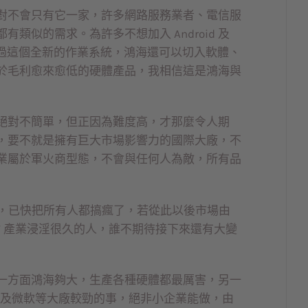
對不會只有它一家，許多網路服務業者、電信服
類似的需求。為許多不想加入 Android 及
，透過這個全新的作業系統，鴻海還可以切入軟體、
於毛利愈來愈低的硬體產品，我相信這是鴻海與
絕對不簡單，但正因為難度高，才那麼令人期
，要不就是擁有巨大市場影響力的國際大廠，不
業屬於軍火商型態，不會與任何人為敵，所有品
後，已快把所有人都搞瘋了，若從此以後市場由
 IT 產業浸淫很久的人，誰不期待接下來還有大變
一方面鴻海夠大，生產各種硬體都最厲害，另一
e 及微軟等大廠較勁的事，絕非小企業能做，由