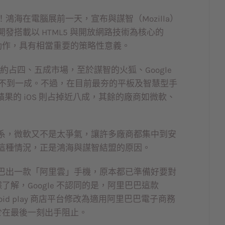
海在電腦展前一天，宣布與謀智（Mozilla）
搭載以 HTML5 與開放網路技術為核心的
這個動作，具有相當重要的策略性意義。
約占四、五成市場，至於謀智的火狐、Google
ari 則不到一成。不過，在目前最夯的平板及智慧型手
）及蘋果的 iOS 則占掉近八成，其餘的廠商如微軟、
系，微軟又不是太爭氣，讓許多廠商都集中到安
這種情況，正是鴻海與謀智結盟的原因。
巴出一款「阿里雲」手機，原本都已準備好要對
據了解，Google 不認同的是，阿里巴巴這款
roid play 商店平台修改為適用阿里巴巴電子商務
終於在最後一刻出手阻止。