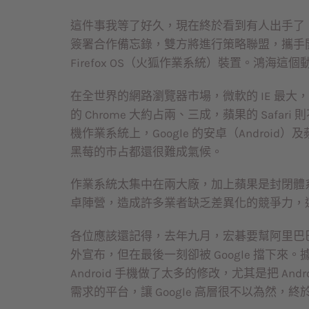
這件事我等了好久，現在終於看到有人出手了！鴻
簽署合作備忘錄，雙方將進行策略聯盟，攜手開發
Firefox OS（火狐作業系統）裝置。鴻海
在全世界的網路瀏覽器市場，微軟的 IE 最大，
的 Chrome 大約占兩、三成，蘋果的 Saf
機作業系統上，Google 的安卓（Android
黑莓的市占都還很難成氣候。
作業系統太集中在兩大廠，加上蘋果是封閉體
卓陣營，造成許多業者缺乏差異化的競爭力，
各位應該還記得，去年九月，宏碁要幫阿里巴
外宣布，但在最後一刻卻被 Google 擋下來。
Android 手機做了太多的修改，尤其是把 And
需求的平台，讓 Google 高層很不以為然，