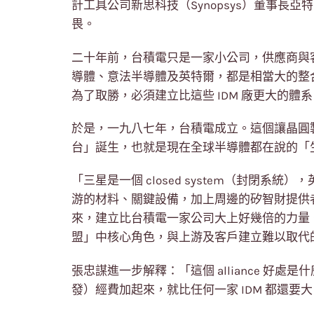
計工具公司新思科技（Synopsys）董事長亞特（A
畏。
二十年前，台積電只是一家小公司，供應商與
導體、意法半導體及英特爾，都是相當大的整合
為了取勝，必須建立比這些 IDM 廠更大的體系
於是，一九八七年，台積電成立。這個讓晶圓
台」誕生，也就是現在全球半導體都在說的「生態
「三星是一個 closed system（封閉
游的材料、關鍵設備，加上周邊的矽智財提供者（I
來，建立比台積電一家公司大上好幾倍的力量
盟」中核心角色，與上游及客戶建立難以取代
張忠謀進一步解釋：「這個 alliance 好處
發）經費加起來，就比任何一家 IDM 都還