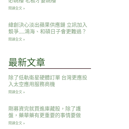
必跳樓 老板才要跳樓
閱讀全文 »
緯創決心淡出蘋果供應鏈 立訊加入
競爭……鴻海、和碩日子會更難過？
閱讀全文 »
最新文章
除了低軌衛星硬體訂單 台灣更應投
入太空應用服務商機
閱讀全文 »
剛募資完就買進庫藏股，除了護
盤，藥華藥有更重要的事情要做
閱讀全文 »