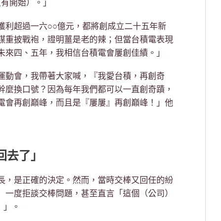
時刻還沒有開始）。」
獲利超過一六○○億元，都將創成立二十五年新
謀重披戰袍，證明薑是老的辣；但當台積電表現
未來四、五年，我相信台積電會屢創佳績。」
運動會，我帶著大家喊，『我愛台積，再創奇
幹麼換口號？因為每年我們都可以一直創奇蹟，
電會再創巔峰，而且是『屢屢』再創巔峰！」他
回去了」
長，是正確的決定。然而，當時交棒又回任的紛
」一度拒談交棒問題，甚至直言「這個（公司）
）」。