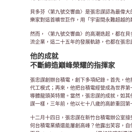
貝多芬〈第九號交響曲〉是張忠謀認為最偉大
樂家對這首曠世巨作，用「宇宙間永難超越的
然而，〈第九號交響曲〉的高潮迭起，都在貝
流企業，這二十五年的發展軌跡，也都在張忠
他的成就
不斷締造巔峰榮耀的指揮家
張忠謀創辦台積電，創下多項紀錄。首先，他
代工模式；再來，他把台積電經營成為世界第
導體龍頭英特爾。當然，張忠謀的成就，如其
謀一樣，三年前，他以七十八歲的高齡重回第
十二月十四日，張忠謀在新竹台積電辦公室接
何台積電業績還能屢創高峰？他露出笑容，自