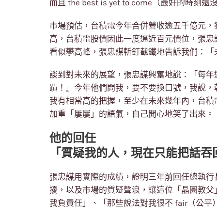
而且 the best is yet to come（最好的
市場預估，台積電今年合併營收逾五千億元，
高，台積電股價因此一度逼近百元價位，張忠
看似攀高峰，張忠謀斬釘截鐵地告訴我們：「
談到對未來的展望，張忠謀興奮地說：「每年
蹟！』今年他們問我，要不要換口號，我說，
我有相當高的把握，至少在未來幾年內，台積
加重「屢屢」的語氣，自己開心地笑了出來。
他的回任
「質疑我的人，現在只能把話吞
張忠謀用實際的成績，證明三年前回任總執行
擾，以及市場的質疑聲浪，讓這位「晶圓教父
我負責任」、「那些說法對我很不 fair（公平