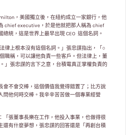
Hamilton，美國獨立後，在紐約成立一家銀行，他
f executive，於是他就把那人稱為 chief
因要有別於美國總統，這是世界上最早出現 CEO 這個名詞。
 ，法律上根本沒有這個名詞。」張忠謀指出，「○
 這個職稱，可以讓他負責一些客戶。但法律上，董
O 。」張忠謀的言下之意，台積電真正掌權負責的
長會不會交棒，這個價值我覺得錯置了；比方說
人問他何時交棒。我辛辛苦苦做一個專業經營
：「張董事長樂在工作，他投入事業，也做得很
生還有什麼夢想，張忠謀的回答還是「再創台積