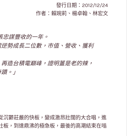
發行日期：2012/12/24
作者：賴琬莉、楊卓翰、林宏文
長張忠謀豐收的一年。
電逆勢成長二位數，市值、營收、獲利
，再造台積電巔峰，證明薑是老的辣，
奇蹟。」
從沉鬱莊嚴的快板，變成激昂壯闊的大合唱，進
壯板，到達鼎沸的極急板，最後的高潮結束在嗡