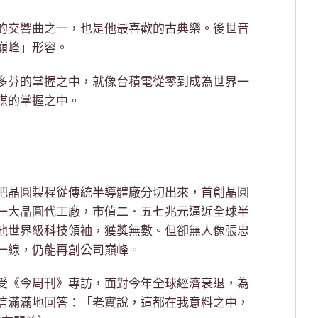
的交響曲之一，也是他最喜歡的古典樂。後世音
巔峰」形容。
多芬的掌握之中，就像台積電從零到成為世界一
謀的掌握之中。
把晶圓製程從傳統半導體廠分切出來，首創晶圓
一大晶圓代工廠，市值二．五七兆元逼近全球半
他世界級科技領袖，獲獎無數。但卻無人像張忠
一線，仍能再創公司巔峰。
受《今周刊》專訪，面對今年全球經濟衰退，為
信滿滿地回答：「老實說，這都在我意料之中，