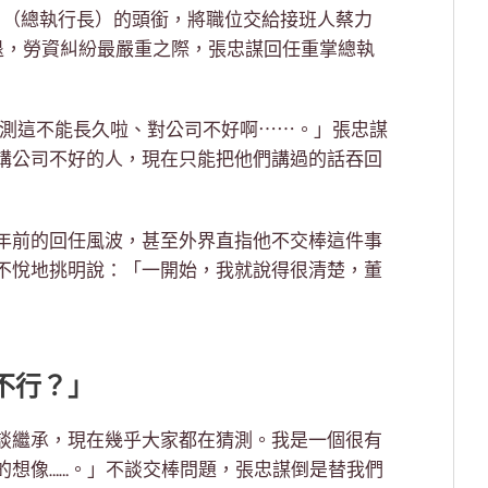
O （總執行長）的頭銜，將職位交給接班人蔡力
退，勞資糾紛最嚴重之際，張忠謀回任重掌總執
，猜測這不能長久啦、對公司不好啊⋯⋯。」張忠謀
講公司不好的人，現在只能把他們講過的話吞回
年前的回任風波，甚至外界直指他不交棒這件事
不悅地挑明說：「一開始，我就說得很清楚，董
不行？」
談繼承，現在幾乎大家都在猜測。我是一個很有
的想像……。」不談交棒問題，張忠謀倒是替我們