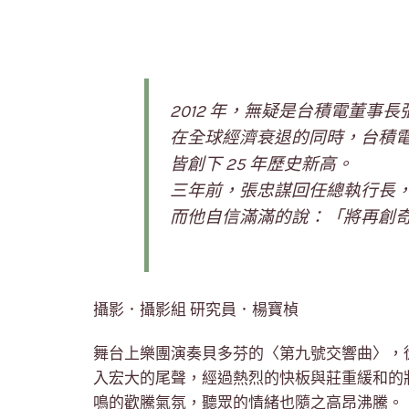
2012 年，無疑是台積電董事
在全球經濟衰退的同時，台積
皆創下 25 年歷史新高。
三年前，張忠謀回任總執行長
而他自信滿滿的說：「將再創
攝影．攝影組 研究員．楊寶楨
舞台上樂團演奏貝多芬的〈第九號交響曲〉，
入宏大的尾聲，經過熱烈的快板與莊重緩和的
鳴的歡騰氣氛，聽眾的情緒也隨之高昂沸騰。