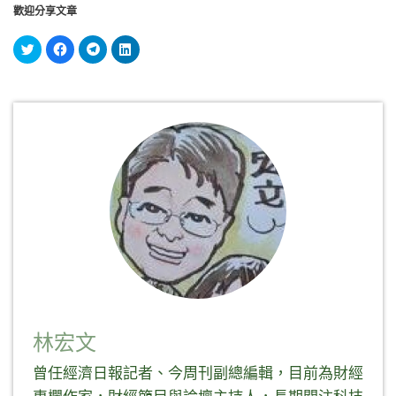
歡迎分享文章
分
按
按
分
享
一
一
享
到
下
下
到
Twitter(在
以
以
LinkedIn(在
新
分
分
新
視
享
享
視
窗
至
到
窗
中
Facebook(在
Telegram(在
中
開
新
新
開
啟)
視
視
啟)
窗
窗
中
中
開
開
啟)
啟)
林宏文
曾任經濟日報記者、今周刊副總編輯，目前為財經