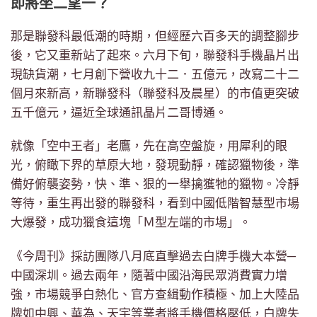
即將坐二望一？
那是聯發科最低潮的時期，但經歷六百多天的調整腳步
後，它又重新站了起來。六月下旬，聯發科手機晶片出
現缺貨潮，七月創下營收九十二．五億元，改寫二十二
個月來新高，新聯發科（聯發科及晨星）的市值更突破
五千億元，逼近全球通訊晶片二哥博通。
就像「空中王者」老鷹，先在高空盤旋，用犀利的眼
光，俯瞰下界的草原大地，發現動靜，確認獵物後，準
備好俯襲姿勢，快、準、狠的一舉擒獲牠的獵物。冷靜
等待，重生再出發的聯發科，看到中國低階智慧型市場
大爆發，成功獵食這塊「Ｍ型左端的市場」。
《今周刊》採訪團隊八月底直擊過去白牌手機大本營─
中國深圳。過去兩年，隨著中國沿海民眾消費實力增
強，市場競爭白熱化、官方查緝動作積極、加上大陸品
牌如中興、華為、天宇等業者將手機價格壓低，白牌失