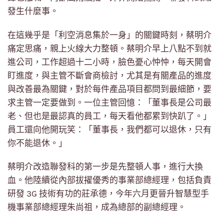
發生什麼事。
在這幾乎是「利空消息集於一身」的關鍵時刻，蔡明介
痛定思痛，親上火線大力整頓。蔡明介早上八點不到就
進公司，工作超過十二小時，臉色憂心忡忡，每天開會
盯進度，與主管不斷會商檢討，尤其是有關產品的進度
與改善最為關鍵，對於每件產品項目都問到最細節，要
求主管一定要做到。一位主管回憶：「董事長是公司最
老、但也是最認真的員工，每天看他都累到快趴了。」
員工還向他開玩笑：「董事長，我們都可以退休，只有
你不能退休。」
蔡明介改造聯發科的第一步是先整頓人事，進行大換
血。他陸續從內部拔擢優秀的事業部總經理，包括負責
研發 3G 技術有功的莊承德，今年六月更晉升智慧型手
機事業部總經理朱尚祖，成為總部的副總經理。