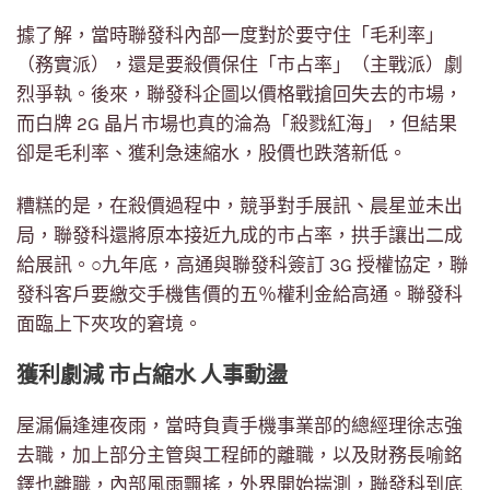
據了解，當時聯發科內部一度對於要守住「毛利率」
（務實派），還是要殺價保住「市占率」（主戰派）劇
烈爭執。後來，聯發科企圖以價格戰搶回失去的市場，
而白牌 2G 晶片市場也真的淪為「殺戮紅海」，但結果
卻是毛利率、獲利急速縮水，股價也跌落新低。
糟糕的是，在殺價過程中，競爭對手展訊、晨星並未出
局，聯發科還將原本接近九成的市占率，拱手讓出二成
給展訊。○九年底，高通與聯發科簽訂 3G 授權協定，聯
發科客戶要繳交手機售價的五％權利金給高通。聯發科
面臨上下夾攻的窘境。
獲利劇減 市占縮水 人事動盪
屋漏偏逢連夜雨，當時負責手機事業部的總經理徐志強
去職，加上部分主管與工程師的離職，以及財務長喻銘
鐸也離職，內部風雨飄搖，外界開始揣測，聯發科到底