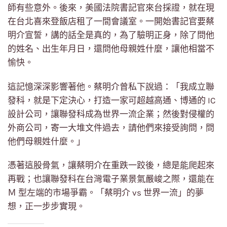
師有些意外。後來，美國法院書記官來台採證，就在現
在台北喜來登飯店租了一間會議室。一開始書記官要蔡
明介宣誓，講的話全是真的，為了驗明正身，除了問他
的姓名、出生年月日，還問他母親姓什麼，讓他相當不
愉快。
這記憶深深影響著他。蔡明介曾私下說過：「我成立聯
發科，就是下定決心，打造一家可超越高通、博通的 IC
設計公司，讓聯發科成為世界一流企業；然後對侵權的
外商公司，寄一大堆文件過去，請他們來接受詢問，問
他們母親姓什麼。」
憑著這股骨氣，讓蔡明介在重跌一跤後，總是能爬起來
再戰；也讓聯發科在台灣電子業景氣嚴峻之際，還能在
Ｍ 型左端的市場爭霸。「蔡明介 vs 世界一流」的夢
想，正一步步實現。