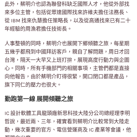
此外，蔡明介也認為聯發科缺乏國際人才，他從外部找
來多位主管，包括從眾達國際找來許維夫擔任法務長、
從 IBM 找來仇慧擔任策略長，以及從高通找來已有二十
年經驗的周漁君擔任技術長。
人事整頓的同時，蔡明介也展開下鄉傾聽之旅，每星期
五幾乎都飛到中國拜訪客戶，親自了解問題，周日才回
台灣，隔天一大早又上班打拚，展現高度行動力與企圖
心。同時，所有手機部門的相關事項，主管們都是直接
向他報告，由於蔡明介盯得很緊，開口閉口都是產品，
旗下同仁的壓力也很大。
勤跑第一線 展開傾聽之旅
IC 設計軟體工具龍頭廠新思科技大陸分公司總經理李明
哲說，最近兩、三年，確實看到蔡明介比較常到大陸走
動，幾次重要的官方、電信營運商及 IC 產業等會議，他