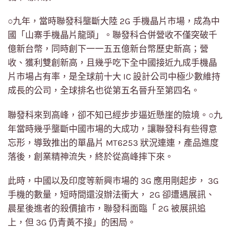
○九年，當時聯發科壟斷大陸 2G 手機晶片市場，成為中
國「山寨手機晶片龍頭」。聯發科合併營收不僅突破千
億新台幣，同時創下一一五五億新台幣歷史新高；營
收、獲利雙創新高，且幾乎吃下全中國接近九成手機晶
片市場占有率，是全球前十大 IC 設計公司中極少數維持
成長的公司，全球排名也從第五名晉升至第四名。
聯發科來到高峰，卻不知已經步步逼近懸崖的險境。○九
年當時幾乎壟斷中國市場的大成功，讓聯發科有些得意
忘形，導致推出的單晶片 MT6253 狀況連連，產品進度
落後，創業精神流失，終於從高峰摔下來。
此時，中國以及印度等新興市場的 3G 應用剛起步， 3G
手機的數量，短時間還沒辦法衝大， 2G 卻遭遇展訊、
晨星後進者的殺價搶市，聯發科面臨「 2G 被展訊追
上，但 3G 仍青黃不接」的困局。