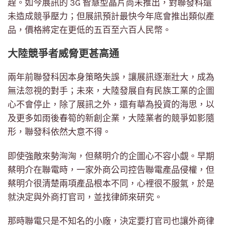
趕。如今展訊的 3G 智慧型晶片尚未推出，對聯發科還
未造成競爭壓力；但展訊預計最快今年底會推出類似產
品，價格將定在更低的五百至六百人民幣。
大陸競爭者威脅更甚高通
兩年前聯發科因本身策略失誤，讓展訊逐漸壯大，成為
無法忽視的對手；未來，大陸發展自有民族工業的企圖
心不會停止，除了展訊之外，還有華為投資的海思，以
及更多如雨後春筍的新創企業，大陸業者的競爭如影隨
形，聯發科依然大意不得。
即使強敵來勢洶洶，但蔡明介的企圖心不容小覷。早期
蔡明介在聯電時，一家外商公司控告聯電產品侵權，但
蔡明介很清楚兩項產品根本不同，心裡很不服氣，於是
就決定與外商打官司，並找律師來研究。
那時聯電只是不知名的小廠，決定要打官司也讓外商律