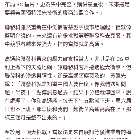
布局 3G 晶片，更為集中完整，購併晨星後，未來還是
要與美國獨特領先技術的廠商結盟合作。」
聯發科雖然重新在中低價智慧型手機市場崛起，但就像
蔡明介說的，未來還有許多挑戰等著聯發科去克服，其
中競爭者越來越強大，指的當然就是高通。
高通給聯發科帶來的壓力確實相當大，尤其是在 3G 專
利上撒下的天羅地網，讓聯發科客戶遭遇極大衝擊。但
聯發科的滲透與彈性，卻是高通望塵莫及的。黃繼先
說：「聯發科就是知道中國人要什麼。像我們遇到問
題，半夜十二點傳訊息過去，結果十分鐘就傳回來，說
在處理了。你和高通談，每天下午五點就下班，周六周
日也不上班，那怎麼和我們一起衝？高通高高在上，那
樣三個月是整不出來的。」
至於另一項大挑戰，當然還是來自展訊等後進業者的追