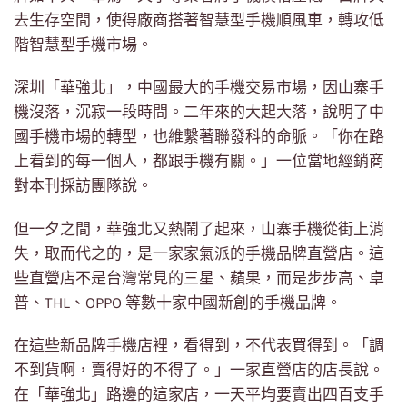
去生存空間，使得廠商搭著智慧型手機順風車，轉攻低
階智慧型手機市場。
深圳「華強北」，中國最大的手機交易市場，因山寨手
機沒落，沉寂一段時間。二年來的大起大落，說明了中
國手機市場的轉型，也維繫著聯發科的命脈。「你在路
上看到的每一個人，都跟手機有關。」一位當地經銷商
對本刊採訪團隊說。
但一夕之間，華強北又熱鬧了起來，山寨手機從街上消
失，取而代之的，是一家家氣派的手機品牌直營店。這
些直營店不是台灣常見的三星、蘋果，而是步步高、卓
普、THL、OPPO 等數十家中國新創的手機品牌。
在這些新品牌手機店裡，看得到，不代表買得到。「調
不到貨啊，賣得好的不得了。」一家直營店的店長說。
在「華強北」路邊的這家店，一天平均要賣出四百支手