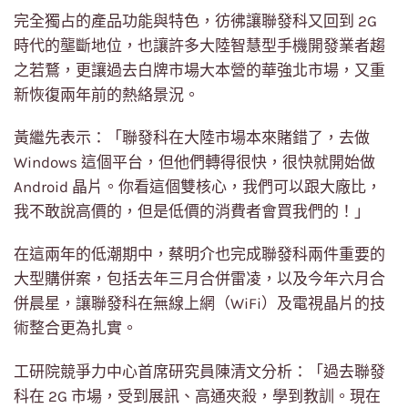
完全獨占的產品功能與特色，彷彿讓聯發科又回到 2G
時代的壟斷地位，也讓許多大陸智慧型手機開發業者趨
之若鶩，更讓過去白牌市場大本營的華強北市場，又重
新恢復兩年前的熱絡景況。
黃繼先表示：「聯發科在大陸市場本來賭錯了，去做
Windows 這個平台，但他們轉得很快，很快就開始做
Android 晶片。你看這個雙核心，我們可以跟大廠比，
我不敢說高價的，但是低價的消費者會買我們的！」
在這兩年的低潮期中，蔡明介也完成聯發科兩件重要的
大型購併案，包括去年三月合併雷凌，以及今年六月合
併晨星，讓聯發科在無線上網（WiFi）及電視晶片的技
術整合更為扎實。
工研院競爭力中心首席研究員陳清文分析：「過去聯發
科在 2G 市場，受到展訊、高通夾殺，學到教訓。現在