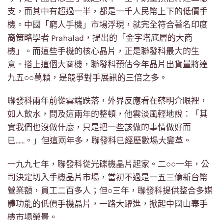
支，而其中有超過一半，都是一千人民幣上下的低價手
機。中國「窮人手機」市場浮現，就完全符合著名印度
裔策略學者 Prahalad，提出的「金字塔底層的大商
機」。而這些手機的核心晶片，正是聯發科最大的生
意。搭上這個大商機，聯發科預估今年晶片出貨量將達
九五○○萬顆，是競爭對手展訊的三倍之多。
聯發科兩年前從雲端跌落，外界反應看在蔡明介眼裡，
如人飲水，問及這兩年的整頓，他雲淡風輕地說：「其
實我們也沒做什麼，只是把一些該做的事情做好而
已……。」但這兩年多，聯發科已經歷數場大變革。
一九九七年，聯發科從光碟機晶片起家。二○○一年，公
司決定切入手機晶片市場，當初不過是一五三億新台幣
營業額，員工二百多人；但○三年，聯發科提供整合多媒
體功能的低價手機晶片，一路大躍進，掀起中國山寨手
機市場榮景。