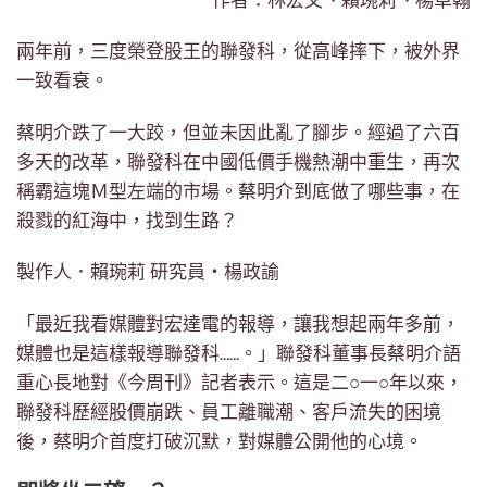
作者：林宏文、賴琬莉、楊卓翰
兩年前，三度榮登股王的聯發科，從高峰摔下，被外界
一致看衰。
蔡明介跌了一大跤，但並未因此亂了腳步。經過了六百
多天的改革，聯發科在中國低價手機熱潮中重生，再次
稱霸這塊Ｍ型左端的市場。蔡明介到底做了哪些事，在
殺戮的紅海中，找到生路？
製作人．賴琬莉 研究員・楊政諭
「最近我看媒體對宏達電的報導，讓我想起兩年多前，
媒體也是這樣報導聯發科……。」聯發科董事長蔡明介語
重心長地對《今周刊》記者表示。這是二○一○年以來，
聯發科歷經股價崩跌、員工離職潮、客戶流失的困境
後，蔡明介首度打破沉默，對媒體公開他的心境。