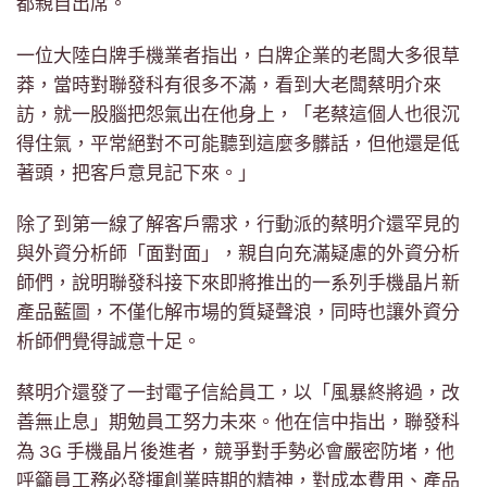
都親自出席。
一位大陸白牌手機業者指出，白牌企業的老闆大多很草
莽，當時對聯發科有很多不滿，看到大老闆蔡明介來
訪，就一股腦把怨氣出在他身上，「老蔡這個人也很沉
得住氣，平常絕對不可能聽到這麼多髒話，但他還是低
著頭，把客戶意見記下來。」
除了到第一線了解客戶需求，行動派的蔡明介還罕見的
與外資分析師「面對面」，親自向充滿疑慮的外資分析
師們，說明聯發科接下來即將推出的一系列手機晶片新
產品藍圖，不僅化解市場的質疑聲浪，同時也讓外資分
析師們覺得誠意十足。
蔡明介還發了一封電子信給員工，以「風暴終將過，改
善無止息」期勉員工努力未來。他在信中指出，聯發科
為 3G 手機晶片後進者，競爭對手勢必會嚴密防堵，他
呼籲員工務必發揮創業時期的精神，對成本費用、產品