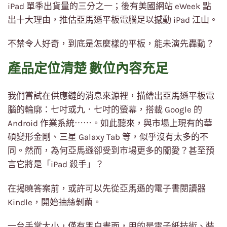
iPad 單季出貨量的三分之一；後有美國網站 eWeek 點
出十大理由，推估亞馬遜平板電腦足以撼動 iPad 江山。
不禁令人好奇，到底是怎麼樣的平板，能未演先轟動？
產品定位清楚 數位內容充足
我們嘗試在供應鏈的消息來源裡，描繪出亞馬遜平板電
腦的輪廓：七吋或九．七吋的螢幕，搭載 Google 的
Android 作業系統⋯⋯。如此聽來，與市場上現有的華
碩變形金剛、三星 Galaxy Tab 等，似乎沒有太多的不
同。然而，為何亞馬遜卻受到市場更多的關愛？甚至預
言它將是「iPad 殺手」？
在揭曉答案前，或許可以先從亞馬遜的電子書閱讀器
Kindle，開始抽絲剝繭。
一台手掌大小，僅有黑白畫面，用的是電子紙技術、裝