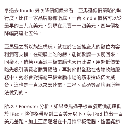
拿過去 Kindle 幾次降價紀錄來看，亞馬遜低價策略的執
行度，比任一家品牌廠都徹底。一台 Kindle 價格可以從
最早的三九九美元，到現在只賣一一四美元，四年價格
降幅高達七五％。
亞馬遜之所以能這樣玩，就在於它坐擁龐大的數位內容
利潤可支撐，在硬體上吃的虧，能從軟體一次撈回來。
同樣地，倘若亞馬遜平板電腦也大行此道，用超低價策
略先吸引消費者購買硬體，再將他們全黏在後端軟體服
務中，勢必會對獨霸平板電腦市場的蘋果造成偌大威
脅。這也是一直以來宏達電、三星、華碩等品牌廠所無
法做到的。
所以，Forrester 分析，如果亞馬遜平板電腦定價能遠低
於 iPad，將價格帶壓到三百美元以下，與 iPad 拉出一百
美元差距。加上亞馬遜選在十月推平板電腦，搶聖誕節