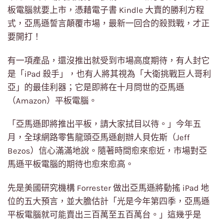
板電腦就要上市，憑藉電子書 Kindle 大賣的勝利方程
式，亞馬遜誓言顛覆市場，最新一回合的殺戮戰，才正
要開打！
有一項產品，還沒推出就受到市場高度期待，有人封它
是「iPad 殺手」，也有人將其視為「大衛挑戰巨人哥利
亞」的最佳利器；它是即將在十月問世的亞馬遜
（Amazon）平板電腦。
「亞馬遜即將推出平板，請大家拭目以待。」今年五
月，全球網路零售龍頭亞馬遜創辦人貝佐斯（Jeff
Bezos）信心滿滿地說。隨著時間愈來愈近，市場對亞
馬遜平板電腦的期待也愈來愈高。
先是美國研究機構 Forrester 做出亞馬遜將動搖 iPad 地
位的五大預言，並大膽估計「光是今年第四季，亞馬遜
平板電腦就可能賣出三百萬至五百萬台。」這幾乎是