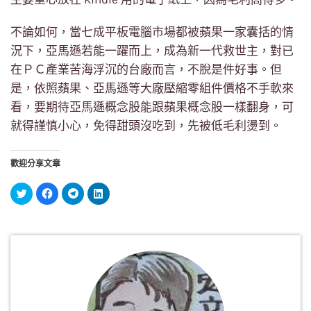
不論如何，當七成平板電腦市場都被蘋果一家囊括的情
況下，亞馬遜若能一躍而上，成為新一代救世主，對已
在ＰＣ產業苦海浮沉的台廠而言，不脫是件好事。但
是，依照蘋果、亞馬遜等大廠壓縮零組件價格不手軟來
看，要期待亞馬遜概念股能跟蘋果概念股一樣翻身，可
就得謹慎小心，免得甜頭沒吃到，先被低毛利燙到。
歡迎分享文章
分
按
按
分
享
一
一
享
到
下
下
到
Twitter(在
以
以
LinkedIn(在
新
分
分
新
視
享
享
視
窗
至
到
窗
中
Facebook(在
Telegram(在
中
開
新
新
開
啟)
視
視
啟)
窗
窗
中
中
開
開
啟)
啟)