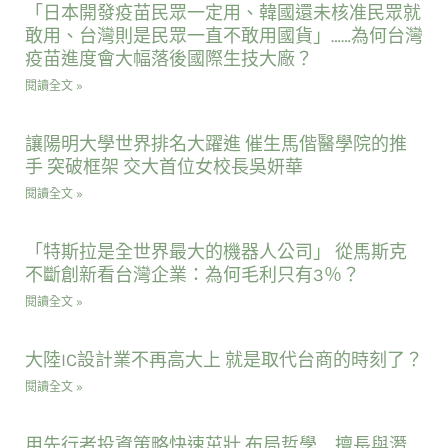
「日本開發疫苗民眾一定用、韓國還未核准民眾就
敢用、台灣則是民眾一直不敢用國貨」……為何台灣
疫苗進度會大幅落後國際生技大廠？
閱讀全文 »
讓陽明大學世界排名大躍進 催生馬偕醫學院的推
手 突破框架 交大首位女校長吳妍華
閱讀全文 »
「特斯拉是全世界最大的機器人公司」 從馬斯克
不斷創新看台灣企業：為何毛利只有3％？
閱讀全文 »
大陸IC設計業不再高大上 就是取代台商的時刻了？
閱讀全文 »
用先行者投資策略快速茁壯 布局哲學 擅長與潛