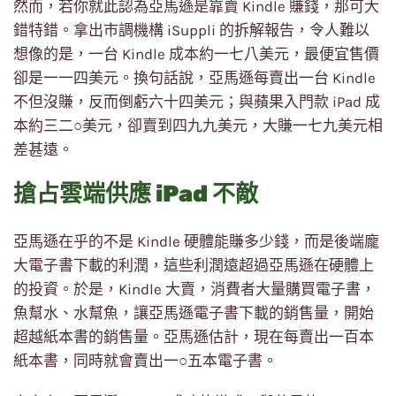
然而，若你就此認為亞馬遜是靠賣 Kindle 賺錢，那可大
錯特錯。拿出市調機構 iSuppli 的拆解報告，令人難以
想像的是，一台 Kindle 成本約一七八美元，最便宜售價
卻是一一四美元。換句話說，亞馬遜每賣出一台 Kindle
不但沒賺，反而倒虧六十四美元；與蘋果入門款 iPad 成
本約三二○美元，卻賣到四九九美元，大賺一七九美元相
差甚遠。
搶占雲端供應 iPad 不敵
亞馬遜在乎的不是 Kindle 硬體能賺多少錢，而是後端龐
大電子書下載的利潤，這些利潤遠超過亞馬遜在硬體上
的投資。於是，Kindle 大賣，消費者大量購買電子書，
魚幫水、水幫魚，讓亞馬遜電子書下載的銷售量，開始
超越紙本書的銷售量。亞馬遜估計，現在每賣出一百本
紙本書，同時就會賣出一○五本電子書。