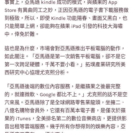
事實上，亞馬遜 kindle 成功的模式，與蘋果的 App
Store 有異曲同工之妙，正因亞馬遜的電子書下載服務做
到極致，所以，即使 Kindle 功能陽春、畫面又黑白，也
只能簡單上網，卻能夠在蘋果 iPad 引發的科技大海嘯
中，倖免於難。
這也是為什麼，市場會對亞馬遜推出平板電腦的動作，
如此關注。「亞馬遜是第一次銷售平板電腦，卻不是它
第一次跨足硬體，千萬不要小看。」拓墣產業研究所美
西研究中心協理尤克熙分析。
「亞馬遜後端的數位內容服務，是繼蘋果之後最完整
的，就連微軟、Google 都比不上。」尤克熙的話不是空
穴來風。亞馬遜除了是全球網路零售業龍頭，坐擁二．
八億名購物會員外，它還有百萬本電子書，是僅次於蘋
果的 iTunes，全美排名第二的數位音樂商店，更提供影
音出租等雲端服務。幾乎所有你想得到的娛樂內容，亞