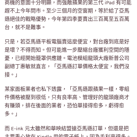
商機的意圖十分明顯，而強敵蘋果的第三代 iPad 有可能
趕不上今年問市。至少三個月的空窗期，等於給了亞馬
遜絕佳的戰略優勢，今年第四季要賣出三百萬至五百萬
台，就不是難事。
只是，若亞馬遜平板電腦賣這麼便宜，對台廠到底是好
是壞？不得而知。但可能進一步壓縮台廠獲利空間的隱
憂，已經開始籠罩供應鏈。電池模組龍頭大廠新普公司
副總丁惠敏就直言，「亞馬遜訂單價格太便宜，我們沒
接。」
某家面板業者也私下透露，「亞馬遜跟蘋果一樣，零組
件價格被壓到很低，只有良率高、管理好的龍頭廠商才
有賺頭，排在後面的業者，恐怕單接得愈多，虧得愈
多。」
而 E-ink 元太雖然和華映結盟搶亞馬遜訂單，但還是把
主要重心放在 Kindle 用的電子紙上，因為毛利高得多。