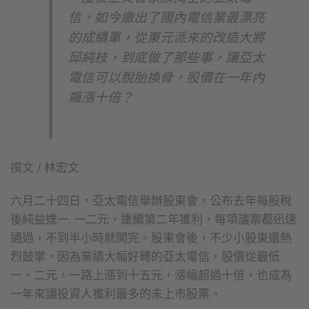
信，如今繳出了國內電信業最漂亮
的成績單，從東元派來的改造大將
邱純枝，到底做了那些事，讓亞太
電信可以脫胎換骨，股價在一年內
飆漲十倍？
撰文 / 林宏文
六月二十四日，亞太電信舉辦股東會，公布去年每股稅
後純益達一. 一二元，連續第二年獲利，每項議案都迅速
通過，不到半小時就開完。股東會後，不少小股東還熱
烈鼓掌，因為業績大幅好轉的亞太電信，股價從最低
一、二元，一路上漲到十五元，漲幅超過十倍，也成為
一年來讓投資人獲利最多的未上市股票。