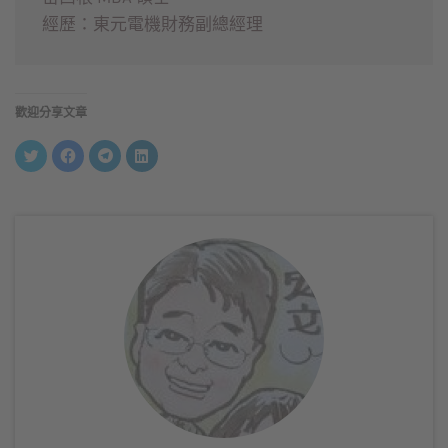
經歷：東元電機財務副總經理
歡迎分享文章
分
按
按
分
享
一
一
享
到
下
下
到
Twitter(在
以
以
LinkedIn(在
新
分
分
新
視
享
享
視
窗
至
到
窗
中
Facebook(在
Telegram(在
中
開
新
新
開
啟)
視
視
啟)
窗
窗
中
中
開
開
啟)
啟)