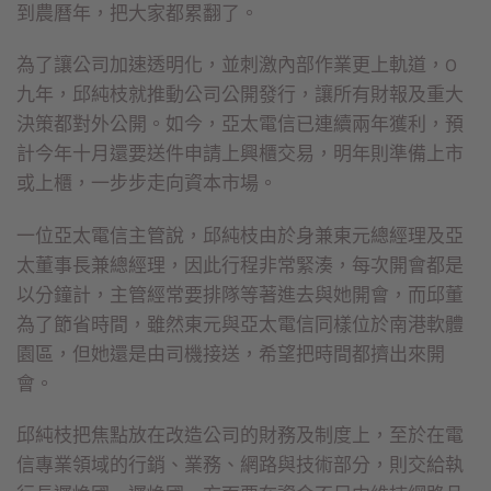
到農曆年，把大家都累翻了。
為了讓公司加速透明化，並刺激內部作業更上軌道，O
九年，邱純枝就推動公司公開發行，讓所有財報及重大
決策都對外公開。如今，亞太電信已連續兩年獲利，預
計今年十月還要送件申請上興櫃交易，明年則準備上市
或上櫃，一步步走向資本市場。
一位亞太電信主管說，邱純枝由於身兼東元總經理及亞
太董事長兼總經理，因此行程非常緊湊，每次開會都是
以分鐘計，主管經常要排隊等著進去與她開會，而邱董
為了節省時間，雖然東元與亞太電信同樣位於南港軟體
園區，但她還是由司機接送，希望把時間都擠出來開
會。
邱純枝把焦點放在改造公司的財務及制度上，至於在電
信專業領域的行銷、業務、網路與技術部分，則交給執