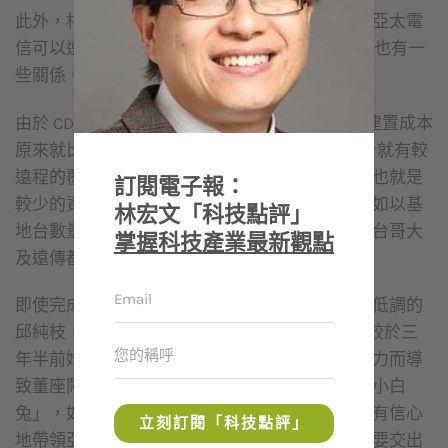
此外，相較於威寶電信如今還深陷虧損的局面，亞太電
信可以連續兩年獲利，與亞太電信的 CDMA 系統也有一
些關係。
由於 CDMA（2G）及 CDMA2000（3G）系統的建置成本
原來就比較低，亞太使用的 900MHZ 頻段，本身就有較
遠程的覆蓋，因此，亞太可以用較少的基地台，也就是
訂閱電子報：
較少的資本投資額，就取得相同的收訊品質。例如以基
林宏文「科技點評」
地台數量來看，亞太僅二千多個，但中華電信、台哥大
掌握科技產業最新觀點
及遠傳都超過上萬個。
即使完成了亞太電信逆轉勝的改造行動，但一向低調的
邱純枝，對媒體的採訪邀請依然是一概婉拒 ; 相較於三
年半前她上任之初，當時因為公股與民股相互角力而導
致董座鬧雙胞，這位被大家形容為「誤闖叢林的小白
兔」，如今早已蛻變為「鐵娘子」，不僅可以更有信心
立刻訂閱「科技點評」
地帶領亞太電信，許多小股東也期待，亞太電信要交出