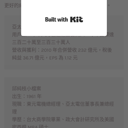
更好的成績，甚至挑戰國內電信三強鼎立的局面。
Built with Kit
亞太電信小檔案
用戶數：今年六月已超過三百萬人，今年目標達
三百二十萬至三百三十萬人
營收與獲利：2010 年合併營收 232 億元，稅後
純益 36.71 億元，EPS 為 1.12 元
邱純枝小檔案
出生：1961 年
現職：東元電機總經理、亞太電信董事長兼總經
理
學歷：台大商學院畢業、政大會計研究所及美國
密西根 MBA 碩士