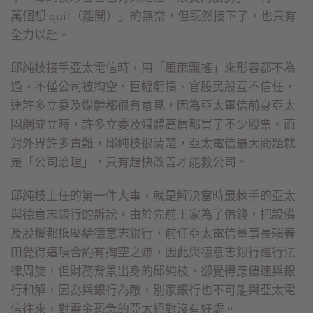
萬個想 quit（離開）」的無奈，但既然接下了，也只有
全力以赴。
邱純枝接手亞太電信時，用「風雨飄搖」來形容都不為
過。不僅公司被掏空、巨幅虧損、官股民股互不信任，
連許多立委及媒體都很有意見，因為亞太電信前身亞太
固網成立時，許多立委及媒體高層都買了不少股票。面
對外界許多責難，邱純枝很清楚，亞太電信最大問題就
是「公司治理」，只有趕快改善才能救公司。
邱純枝上任的第一件大事，就是解決當時最棘手的亞太
與德意志銀行的訴訟。由於先前王家為了借錢，把設備
及股權都抵壓給德意志銀行，前任亞太電信董事長賴春
田覺得這項合約有掏空之嫌，因此與德意志銀行進行法
律周旋，但財務背景出身的邱純枝，卻覺得應儘速與銀
行和解，因為與銀行為敵，別家銀行也不可能與亞太電
信往來，對需金恐急的亞太絕對沒有好處。