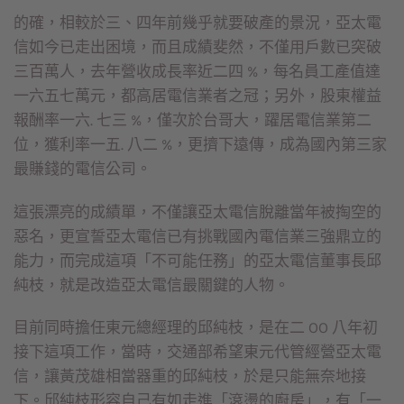
的確，相較於三、四年前幾乎就要破產的景況，亞太電
信如今已走出困境，而且成績斐然，不僅用戶數已突破
三百萬人，去年營收成長率近二四 %，每名員工產值達
一六五七萬元，都高居電信業者之冠；另外，股東權益
報酬率一六. 七三 %，僅次於台哥大，躍居電信業第二
位，獲利率一五. 八二 %，更擠下遠傳，成為國內第三家
最賺錢的電信公司。
這張漂亮的成績單，不僅讓亞太電信脫離當年被掏空的
惡名，更宣誓亞太電信已有挑戰國內電信業三強鼎立的
能力，而完成這項「不可能任務」的亞太電信董事長邱
純枝，就是改造亞太電信最關鍵的人物。
目前同時擔任東元總經理的邱純枝，是在二 OO 八年初
接下這項工作，當時，交通部希望東元代管經營亞太電
信，讓黃茂雄相當器重的邱純枝，於是只能無奈地接
下。邱純枝形容自己有如走進「滾燙的廚房」，有「一