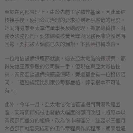
至於在內部管理上，由於先前王家積弊甚深，因此邱純
枝接手後，便把公司治理的要求拉到近乎嚴苛的程度，
她同時身兼亞太電信董事長及總經理，抓緊總稽核、財
務及法務部門，要求總稽核黃台瑾與財務長陳曉蘋定時
回報，要把被人詬病已久的漏規，下猛藥扭轉改善。
一位電信設備供應商就說，過去亞太電信的採購案，都
得先讓王家參股的公司賺一手，但現在與亞太電信往
來，業務要談設備採購議價時，旁邊都會有一位稽核陪
同，「這種規定比別家公司都嚴格，弊端根本不可能
有。」
此外，今年一月，亞太電信從信義區搬到南港軟體園
區，同時間邱純枝也發動大幅度的部門改組，將原本以
業務部門畫分的組織，改為依市場區分，並要求三個月
內各部門就要完成新的工作章程與作業程序，期間還遇