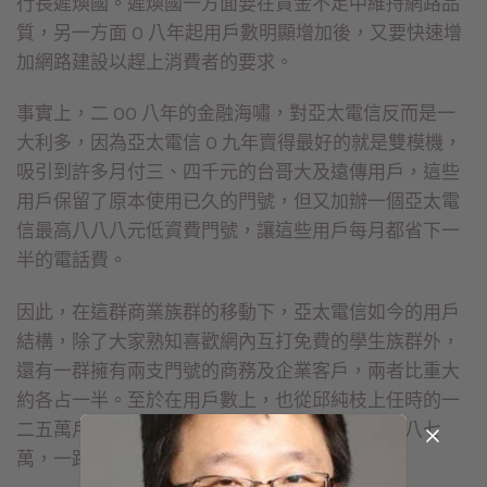
行長遲煥國。遲煥國一方面要在資金不足中維持網路品
質，另一方面 O 八年起用戶數明顯增加後，又要快速增
加網路建設以趕上消費者的要求。
事實上，二 OO 八年的金融海嘯，對亞太電信反而是一
大利多，因為亞太電信 O 九年賣得最好的就是雙模機，
吸引到許多月付三、四千元的台哥大及遠傳用戶，這些
用戶保留了原本使用已久的門號，但又加辦一個亞太電
信最高八八八元低資費門號，讓這些用戶每月都省下一
半的電話費。
因此，在這群商業族群的移動下，亞太電信如今的用戶
結構，除了大家熟知喜歡網內互打免費的學生族群外，
還有一群擁有兩支門號的商務及企業客戶，兩者比重大
約各占一半。至於在用戶數上，也從邱純枝上任時的一
二五萬戶年年跳升，從一八一萬、二三一萬、二八七
萬，一路增加到今年六月的三百萬。