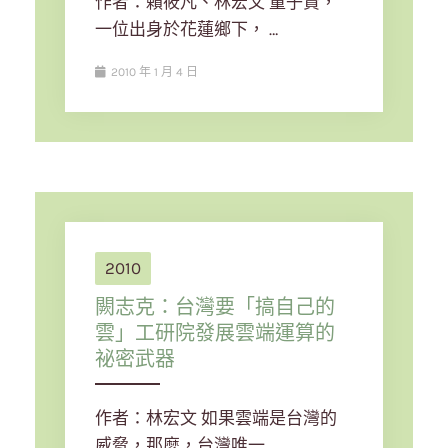
作者：賴筱凡、林宏文 童子賢，
一位出身於花蓮鄉下， …
2010 年 1 月 4 日
2010
闕志克：台灣要「搞自己的
雲」工研院發展雲端運算的
祕密武器
作者：林宏文 如果雲端是台灣的
威脅，那麼，台灣唯一 …