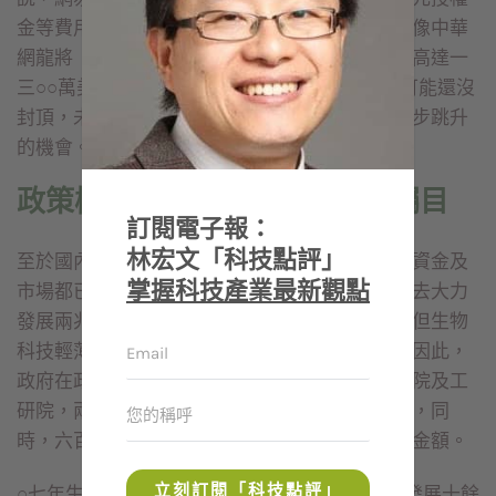
金等費用，相當新台幣近一百億元；因此，未來像中華
網龍將「中華英雄」授權予搜狐暢遊，整體簽約高達一
三○○萬美元 (約新台幣四億多元) 的授權金，很可能還沒
封頂，未來遊戲人口繼續增加，授權金還有進一步跳升
的機會。
政策極力作多，生技產業備受矚目
訂閱電子報：
林宏文「科技點評」
至於國內的生物科技產業，目前在人才、技術、資金及
掌握科技產業最新觀點
市場都已具備，而且，政府與民間也有共識，過去大力
發展兩兆產業，需要耗費龐大資金及土地成本，但生物
科技輕薄短小的特質，更適合資源缺乏的台灣。因此，
政府在政策上極力作多，目前兩大研究機構中研院及工
研院，兩位院長翁啟惠及李鍾熙都是生技業出身，同
時，六百億元生技基金也將帶動民間更多的投資金額。
立刻訂閱「科技點評」
○七年生技法案通過後，資本市場更為健全，讓發展十餘