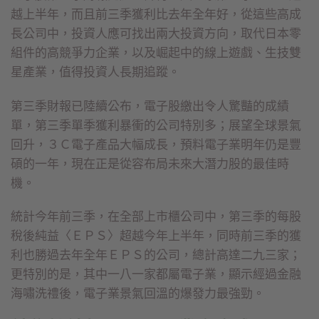
越上半年，而且前三季獲利比去年全年好，從這些高成
長公司中，投資人應可找出兩大投資方向，取代日本零
組件的高競爭力企業，以及崛起中的線上遊戲、生技雙
星產業，值得投資人長期追蹤。
第三季財報已陸續公布，電子股繳出令人驚豔的成績
單，第三季單季獲利暴衝的公司特別多；展望全球景氣
回升，３Ｃ電子產品大幅成長，預料電子業明年仍是豐
碩的一年，現在正是從容布局未來大潛力股的最佳時
機。
統計今年前三季，在全部上市櫃公司中，第三季的每股
稅後純益〈ＥＰＳ〉超越今年上半年，同時前三季的獲
利也勝過去年全年ＥＰＳ的公司，總計高達二九三家；
更特別的是，其中一八一家都屬電子業，顯示經過金融
海嘯洗禮後，電子業景氣回溫的爆發力最強勁。