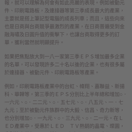
報，就可以理解為何會有如此亮麗的表現。例如被動元
件、印刷電路板，及連接器等第三季成長最大的產業，
主要就是搭上筆記型電腦的成長列車；而且，這些向來
也是日商與台商競爭最激烈的產業，在日商普遍受到金
融海嘯及日圓升值的衝擊下，也讓台商取得更多的訂
單，獲利當然就明顯提升。
如果把焦點放大到一八一家第三季ＥＰＳ增加最多企業
的名單，可以發現許多二十名以後的企業，也有很多屬
於連接器、被動元件、印刷電路板等產業。
例如，印刷電路板產業中的台虹、幃翔、嘉聯益、新揚
科、華韡等，第三季的ＥＰＳ分別比上半年總和增加○．
一六元、○．二二元、○．五七元、○．八五元、一．七
九元；至於被動元件族群中的大毅、信昌、奇力新等，
也分別增加○．一九元、○．三九元、○．二一元。在Ｌ
ＥＤ產業中，受惠於ＬＥＤ ＴＶ熱銷的晶電、璨圓，