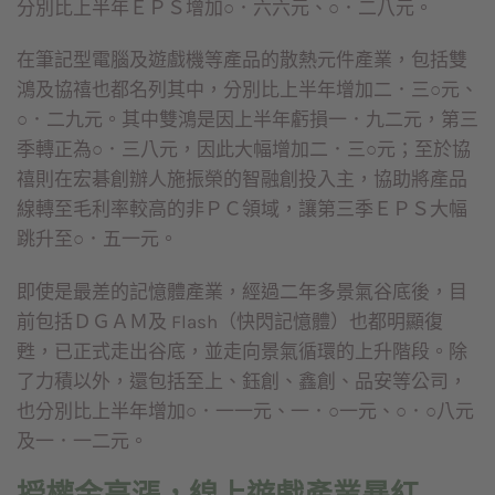
分別比上半年ＥＰＳ增加○．六六元、○．二八元。
在筆記型電腦及遊戲機等產品的散熱元件產業，包括雙
鴻及協禧也都名列其中，分別比上半年增加二．三○元、
○．二九元。其中雙鴻是因上半年虧損一．九二元，第三
季轉正為○．三八元，因此大幅增加二．三○元；至於協
禧則在宏碁創辦人施振榮的智融創投入主，協助將產品
線轉至毛利率較高的非ＰＣ領域，讓第三季ＥＰＳ大幅
跳升至○．五一元。
即使是最差的記憶體產業，經過二年多景氣谷底後，目
前包括ＤＧＡＭ及 Flash（快閃記憶體）也都明顯復
甦，已正式走出谷底，並走向景氣循環的上升階段。除
了力積以外，還包括至上、鈺創、鑫創、品安等公司，
也分別比上半年增加○．一一元、一．○一元、○．○八元
及一．一二元。