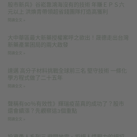
股市新兵》谷崧靠鴻海沒有的技術 年賺ＥＰＳ六
元以上 洪煥青帶領超省錢團隊打造高獲利
閱讀全文 »
大中華區最大新藥授權案呼之欲出！晟德走出台灣
新藥產業困局的兩大啟發
閱讀全文 »
達邁 高分子材料挑戰全球前三名 堅守技術 一條化
學方程式做了二十五年
閱讀全文 »
聲稱有90％有效性》輝瑞疫苗真的成功了？股市
還會續漲？先觀察這3個重點
閱讀全文 »