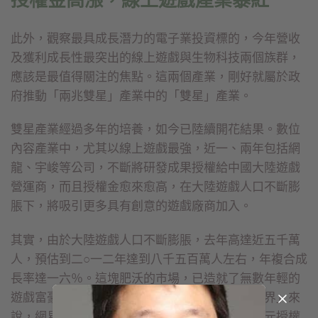
授權金高漲，線上遊戲產業暴紅
此外，觀察最具成長潛力的電子業投資標的，今年營收
及獲利成長性最突出的線上遊戲與生物科技兩個族群，
應該是最值得關注的焦點。這兩個產業，剛好就屬於政
府推動「兩兆雙星」產業中的「雙星」產業。
雙星產業經過多年的培養，如今已陸續開花結果。數位
內容產業中，尤其以線上遊戲最強，近一、兩年包括網
龍、宇峻等公司，不斷將研發成果授權給中國大陸遊戲
營運商，而且授權金愈來愈高，在大陸遊戲人口不斷膨
脹下，將吸引更多具有創意的遊戲廠商加入。
其實，由於大陸遊戲人口不斷膨脹，去年高達近五千萬
人，預估到二○一二年達到八千五百萬人左右，年複合成
長率達一六％。這塊肥沃的市場，已造就了無數年輕的
遊戲富豪，以目前在全球最熱門的遊戲「魔獸世界」來
說，網易三年內要付給美商暴雪公司超過三億美元授權