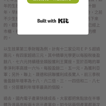
年的生技產業腳步加快，而且許多公司都已投資十餘
年，早經歷過一番淘汰；以○七年的時間點來劃分，之前
不少生技業已陸續被淘汰，而○七年以後還能存活下來
Built with Kit
的，都算是體質強健的公司，如今這些公司有的已經上
市櫃，有的即將在未來幾年掛牌，都是投資最好的標
的。
以生技業第三季財報為例，計有十二家公司ＥＰＳ超過
兩元，有四家超過三元，其中精華光學更以每股稅後盈
餘八．七六元持續穩坐類股獲利王寶座。至於百略的單
季淨利率高達一六％，每股盈餘二．五一元，為獲利亞
軍；另外，聯上、晟德和訊聯獲利成長驚人，前三季稅
後盈餘年增率為十八．六二倍、三．一四倍和二．八七
倍，分居獲利年增率最高的個股。
過去，國內電子產業快速成長，大家都把焦點放在半導
體及液晶面板兩大兆元產業中，如今這兩個產業都漸次