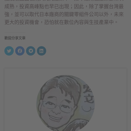
成熟，投資高峰點也早已出現；因此，除了掌握台灣最
強，並可以取代日本廠商的關鍵零組件公司以外，未來
更大的投資機會，恐怕就在數位內容與生技產業中。
歡迎分享文章
分
按
按
分
享
一
一
享
到
下
下
到
Twitter(在
以
以
LinkedIn(在
新
分
分
新
視
享
享
視
窗
至
到
窗
中
Facebook(在
Telegram(在
中
開
新
新
開
啟)
視
視
啟)
窗
窗
中
中
開
開
啟)
啟)