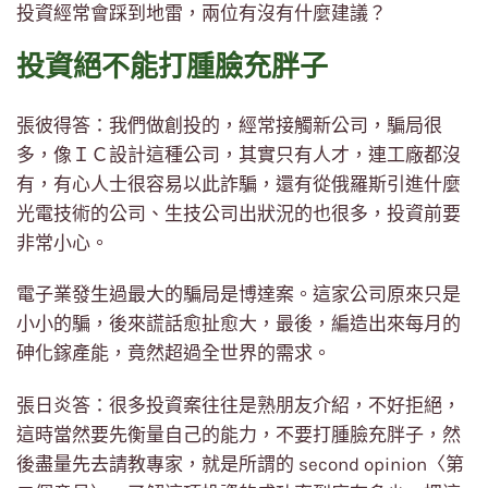
投資經常會踩到地雷，兩位有沒有什麼建議？
投資絕不能打腫臉充胖子
張彼得答：我們做創投的，經常接觸新公司，騙局很
多，像ＩＣ設計這種公司，其實只有人才，連工廠都沒
有，有心人士很容易以此詐騙，還有從俄羅斯引進什麼
光電技術的公司、生技公司出狀況的也很多，投資前要
非常小心。
電子業發生過最大的騙局是博達案。這家公司原來只是
小小的騙，後來謊話愈扯愈大，最後，編造出來每月的
砷化鎵產能，竟然超過全世界的需求。
張日炎答：很多投資案往往是熟朋友介紹，不好拒絕，
這時當然要先衡量自己的能力，不要打腫臉充胖子，然
後盡量先去請教專家，就是所謂的 second opinion〈第