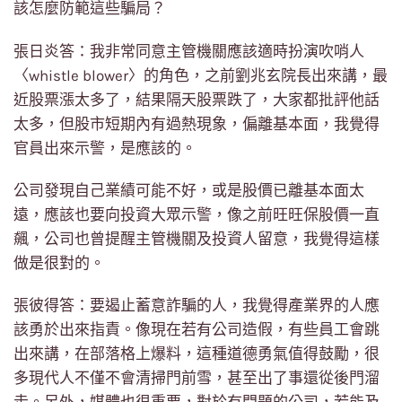
該怎麼防範這些騙局？
張日炎答：我非常同意主管機關應該適時扮演吹哨人
〈whistle blower〉的角色，之前劉兆玄院長出來講，最
近股票漲太多了，結果隔天股票跌了，大家都批評他話
太多，但股市短期內有過熱現象，偏離基本面，我覺得
官員出來示警，是應該的。
公司發現自己業績可能不好，或是股價已離基本面太
遠，應該也要向投資大眾示警，像之前旺旺保股價一直
飆，公司也曾提醒主管機關及投資人留意，我覺得這樣
做是很對的。
張彼得答：要遏止蓄意詐騙的人，我覺得產業界的人應
該勇於出來指責。像現在若有公司造假，有些員工會跳
出來講，在部落格上爆料，這種道德勇氣值得鼓勵，很
多現代人不僅不會清掃門前雪，甚至出了事還從後門溜