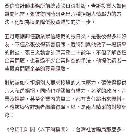
眾信會計師事務所前總裁張日炎對談，告訴投資人如何
避開地雷，張彼得同時研究出六種拒絕人情壓力的方
法，他認為這是降低投資錯誤的第一步。
五月底剛卸任勤業眾信總裁的張日炎，是張彼得多年好
友，不僅為張彼得新書寫序，還特別與他做了一場精采
的對談。張日炎執會計師業務二十餘年，不但了解各種
企業問題，也看過不少企業掏空的手法，他提供讀者一
些觀察問題企業的寶貴經驗。
對於該如何拒絕別人要求投資的人情壓力，張彼得提供
六大私房絕招，同時也呼籲擁有權力、名望的政府、企
業及媒體，甚至企業內的員工，都有責任跳出來爆料，
不應該縱容詐騙者繼續得逞。以下是兩人精采的對談紀
錄：
《今周刊》問〈以下簡稱問〉：台灣社會騙局那麼多，