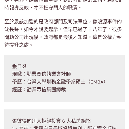
走。另外，媒體也很重要，對於有問題的公司，若能及
時報導反映，才不枉守門人的職責。
至於最該加強的是政府部門及司法單位，像鴻源事件的
沈長聲，如今才說要起訴，但早已過了十八年了。很多
問題公司出現後，政府都是最後才知道，這是公權力亟
待提升之處。
張日炎
現職：勤業眾信執業會計師
學歷：台灣大學財務金融學系碩士（EMBA）
經歷：勤業眾信集團總裁
張彼得向別人拒絕投資 6 大私房絕招
1、套牢：透露自己最近投資失利，所有資金都被