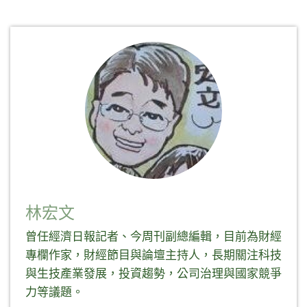
Twitter(在
以
以
LinkedIn(在
新
分
分
新
視
享
享
視
窗
至
到
窗
中
Facebook(在
Telegram(在
中
開
新
新
開
啟)
視
視
啟)
窗
窗
中
中
開
開
啟)
啟)
林宏文
曾任經濟日報記者、今周刊副總編輯，目前為財經
專欄作家，財經節目與論壇主持人，長期關注科技
與生技產業發展，投資趨勢，公司治理與國家競爭
力等議題。