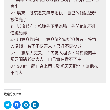
套牢
2、裝窮：既哀怨又無辜地說，自己的錢最近都
被借光了
3、以攻代守：乾脆先下手為強，先問他能不能
借錢給你
4、用算命作藉口：算命師說最近會很背，投資
會賠錢，為了不要害人，只好不要投資
5、「驚某大丈夫」：向友人坦承，關於錢的事
都要問過老婆大人，自己實在做不了主
6、36 計「躲」為上策：乾脆天天躲他，讓他找
不到人
歡迎分享文章
分
按
按
分
享
一
一
享
到
下
下
到