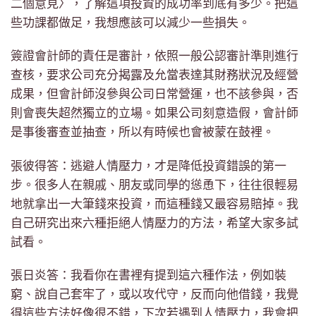
二個意見〉，了解這項投資的成功率到底有多少。把這
些功課都做足，我想應該可以減少一些損失。
簽證會計師的責任是審計，依照一般公認審計準則進行
查核，要求公司充分揭露及允當表達其財務狀況及經營
成果，但會計師沒參與公司日常營運，也不該參與，否
則會喪失超然獨立的立場。如果公司刻意造假，會計師
是事後審查並抽查，所以有時候也會被蒙在鼓裡。
張彼得答：逃避人情壓力，才是降低投資錯誤的第一
步。很多人在親戚、朋友或同學的慫恿下，往往很輕易
地就拿出一大筆錢來投資，而這種錢又最容易賠掉。我
自己研究出來六種拒絕人情壓力的方法，希望大家多試
試看。
張日炎答：我看你在書裡有提到這六種作法，例如裝
窮、說自己套牢了，或以攻代守，反而向他借錢，我覺
得這些方法好像很不錯，下次若遇到人情壓力，我會把