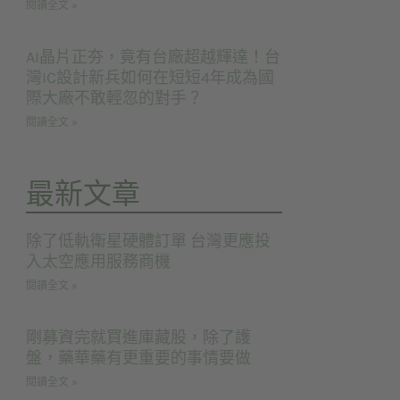
閱讀全文 »
AI晶片正夯，竟有台廠超越輝達！台
灣IC設計新兵如何在短短4年成為國
際大廠不敢輕忽的對手？
閱讀全文 »
最新文章
除了低軌衛星硬體訂單 台灣更應投
入太空應用服務商機
閱讀全文 »
剛募資完就買進庫藏股，除了護
盤，藥華藥有更重要的事情要做
閱讀全文 »