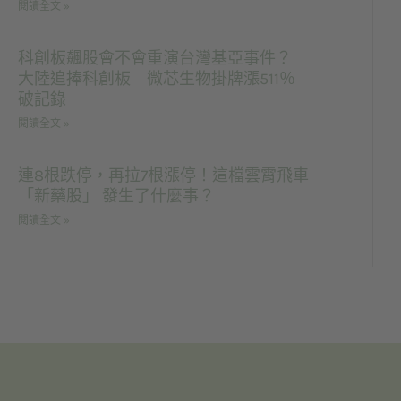
閱讀全文 »
科創板飆股會不會重演台灣基亞事件？
大陸追捧科創板 微芯生物掛牌漲511％
破記錄
閱讀全文 »
連8根跌停，再拉7根漲停！這檔雲霄飛車
「新藥股」 發生了什麼事？
閱讀全文 »