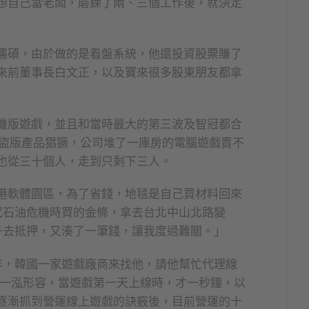
想自己當老闆，磨鍊了兩、三個工作後，就決定
儒碩，由於做的是看盤系統，他還投資股票賺了
來前董事長白文正，以及寶來很多股東朋友都拿
機版遊戲，並且和當時最大的第三波及智冠都合
於盜版產品猖獗，公司堆了一庫房的電腦遊戲賣不
也從三十個人，走到只剩下三人。
港軟體園區，為了省錢，地毯是自己買材料回來
代石油危機時買的金條，拿去台北中山北路變
子去抵押，又湊了一筆錢，讓我度過難關。」
年，韓國一家遊戲廠商來找他，請他幫忙代理線
紅。林一泓形容，當遊戲第一天上線時，才一秒鐘，以
逐漸抓到營運線上遊戲的訣竅後，目前營運的十