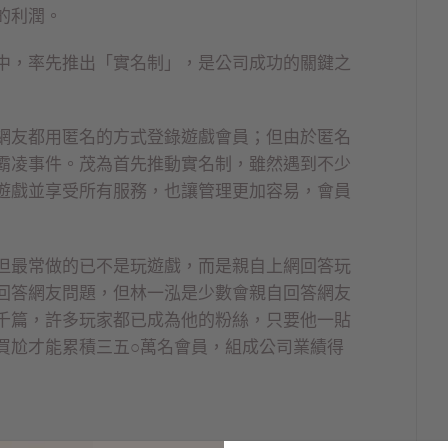
的利潤。
中，率先推出「實名制」，是公司成功的關鍵之
網友都用匿名的方式登錄遊戲會員；但由於匿名
霸凌事件。茂為首先推動實名制，雖然遇到不少
遊戲並享受所有服務，也讓管理更加容易，會員
但最常做的已不是玩遊戲，而是親自上網回答玩
回答網友問題，但林一泓是少數會親自回答網友
千篇，許多玩家都已成為他的粉絲，只要他一貼
買尬才能累積三五○萬名會員，組成公司業績得