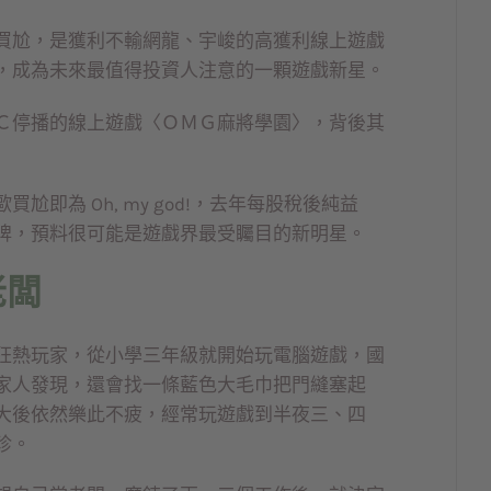
買尬，是獲利不輸網龍、宇峻的高獲利線上遊戲
，成為未來最值得投資人注意的一顆遊戲新星。
Ｃ停播的線上遊戲〈ＯＭＧ麻將學園〉，背後其
即為 Oh, my god!，去年每股稅後純益
牌，預料很可能是遊戲界最受矚目的新明星。
老闆
狂熱玩家，從小學三年級就開始玩電腦遊戲，國
家人發現，還會找一條藍色大毛巾把門縫塞起
大後依然樂此不疲，經常玩遊戲到半夜三、四
珍。