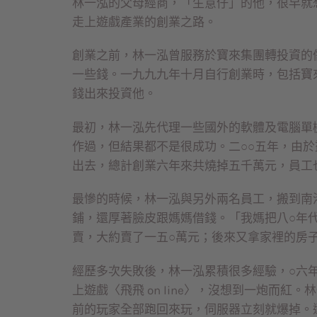
林一泓的父母經商，「生意仔」的他，很早就
走上遊戲產業的創業之路。
創業之前，林一泓曾服務於寶來集團轉投資的
一些錢。一九九九年十月自行創業時，包括寶
錢出來投資他。
最初，林一泓先代理一些國外的軟體及電腦單
作過，但結果都不是很成功。二○○五年，由
出去，總計創業六年來共燒掉五千萬元，員工
最慘的時候，林一泓與另外兩名員工，搬到南
鋪，還厚著臉皮跟媽媽借錢。「我媽把八○年
賣，大約賣了一五○萬元；後來又拿家裡的房
經歷多次失敗後，林一泓累積很多經驗，○六
上遊戲〈飛飛 on line〉，沒想到一炮而
前的玩家全部跑回來玩，伺服器立刻就爆掉。