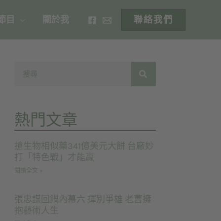
 節目
關於我
聯絡我們
熱門文章
搶生物相似藥341億美元大餅 台廠妙
打「特色戰」才能贏
閱讀全文 »
張忠謀回鍋內幕六 揮別爭雄 老曹擁
抱藝術人生