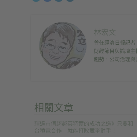
到
下
下
到
Twitter(在
以
以
LinkedIn(在
新
分
分
新
視
享
享
視
窗
至
到
窗
中
Facebook(在
Telegram(在
中
開
新
新
開
啟)
視
視
啟)
林宏文
窗
窗
中
中
開
開
曾任經濟日報記者
啟)
啟)
財經節目與論壇主
趨勢，公司治理與
相關文章
輝達市值超越英特爾的成功之道》只要和
台積電合作 就能打敗競爭對手！