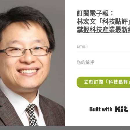
的就是要把玩家的需求照顧好，因此，他也跨入
訂閱電子報：
個名為九八一七三（走吧！一起上）的社群網
林宏文「科技點評
，成為僅次於巴哈姆特的高人氣遊戲網站。
掌握科技產業最新
員工；除了按摩，還提供女生做臉及美容等服
大部分股權的林一泓，並沒有配股票給員工，
看股票，一直到一點半收盤後才能專心工作。」
立刻訂閱「科技點評
然大幅膨脹股本近四倍，但上半年結算後，ＥＰ
、宇峻等上櫃遊戲公司，預料年底上興櫃後，將
明星。
B