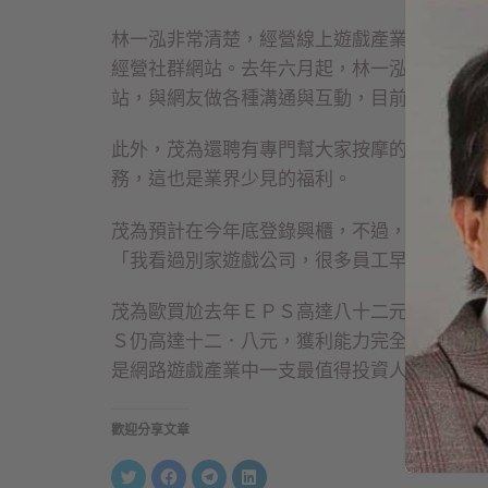
林一泓非常清楚，經營線上遊戲產業，最重要
經營社群網站。去年六月起，林一泓開闢了一
站，與網友做各種溝通與互動，目前流量大增
此外，茂為還聘有專門幫大家按摩的兩名專職
務，這也是業界少見的福利。
茂為預計在今年底登錄興櫃，不過，擁有公司
「我看過別家遊戲公司，很多員工早上都盯著
茂為歐買尬去年ＥＰＳ高達八十二元，今年雖
Ｓ仍高達十二．八元，獲利能力完全不輸網龍
是網路遊戲產業中一支最值得投資人注意的新
歡迎分享文章
分
按
按
分
享
一
一
享