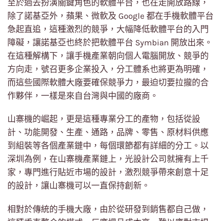
至於過去扮演關鍵角色的軟體平台，也在走開放路線，
除了諾基亞外，蘋果、微軟及 Google 都在手機軟體平台
急起直追，這種激烈的競爭，大幅降低軟體平台的入門
障礙，讓諾基亞也終於把軟體平台 Symbian 開放出來。
在這種解構下，讓手機產業朝向個人電腦開放、競爭的
方向走，號召更多企業投入，分工體系也將更為明確，
而這些國際軟體大廠要確保競爭力，最迫切要拉攏的合
作夥伴，一樣是來自台灣與中國的廠商。
山寨機的崛起，更是這種專業分工的產物，包括從設
計、功能開發、生產、通路，品牌、零售、原材料供應
到組裝等各個產業鏈中，每個環節都有詳細的分工。以
深圳為例，在山寨機產業鏈上，光設計公司就擁有上千
家，專門進行貼近市場的設計，激烈競爭帶來創意十足
的設計，讓山寨機可以一直保持創新。
相對於傳統的手機大廠，由於從研發到銷售都自己做，