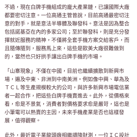
不過，現在白牌手機組成的龐大產業鏈，已讓國際大廠
都要密切注意。一位高通主管曾說，目前高通最密切注
意的對手，就是意法半導體及聯發科。意法是因為整合
包括諾基亞在內的多家公司；至於聯發科，則是充分發
揮就近服務的精神，不僅將全套手機方案交給客戶，而
且隨傳隨到，服務馬上來，這些是歐美大廠很難做到
的，當然也只好拱手讓出白牌手機的市場。
「山寨現象」不僅在中國，目前也繼續擴散到新興市
場，遍及中東、非洲到中南美洲。例如像中興、華為及
ＴＣＬ等生產規模較大的公司，與許多新興市場電信業
者一起合作，把這些白牌手機賣進去。此外，從價格來
看，愈是不景氣，消費者對價格要求愈是嚴苛，這也是
小筆電可以熱賣的主因，未來手機產業是否也這樣發
展，值得觀察。
此外，最近電子業龍頭廠相繼調降財測，一位ＩＣ設計