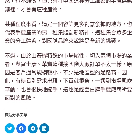
來，也不想做，但只有在中國這種分工細密的手機供應
鏈裡，才會有這種產物。
某種程度來看，這是一個容許更多創意發揮的地方，也
代表手機產業的另一種集體創新精神，這種集合眾多企
業的分工體系，對國際品牌來說將是全新的挑戰。
不過，由於山寨機特殊的市場屬性，切入這塊市場的業
者，與富士康、華寶這種接國際大廠訂單不太一樣，原
因是客戶通常規模較小，不少是地區型的通路商，因
此，有時看到需求出現，下單就很急，一遇到市場風吹
草動，也會很快地縮手，這也是經營白牌手機廠商所要
面對的風險。
歡迎分享文章
分
按
按
分
享
一
一
享
到
下
下
到
Twitter(在
以
以
LinkedIn(在