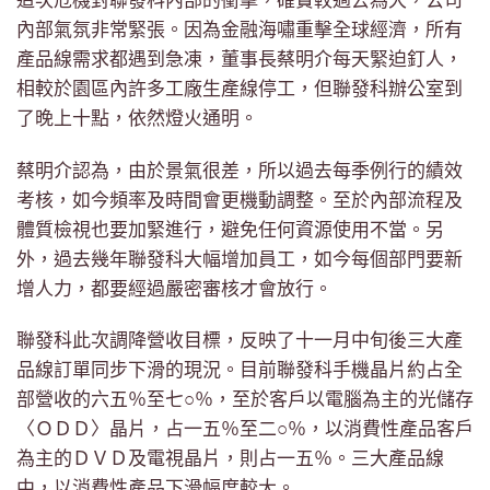
這次危機對聯發科內部的衝擊，確實較過去為大，公司
內部氣氛非常緊張。因為金融海嘯重擊全球經濟，所有
產品線需求都遇到急凍，董事長蔡明介每天緊迫釘人，
相較於園區內許多工廠生產線停工，但聯發科辦公室到
了晚上十點，依然燈火通明。
蔡明介認為，由於景氣很差，所以過去每季例行的績效
考核，如今頻率及時間會更機動調整。至於內部流程及
體質檢視也要加緊進行，避免任何資源使用不當。另
外，過去幾年聯發科大幅增加員工，如今每個部門要新
增人力，都要經過嚴密審核才會放行。
聯發科此次調降營收目標，反映了十一月中旬後三大產
品線訂單同步下滑的現況。目前聯發科手機晶片約占全
部營收的六五％至七○％，至於客戶以電腦為主的光儲存
〈ＯＤＤ〉晶片，占一五％至二○％，以消費性產品客戶
為主的ＤＶＤ及電視晶片，則占一五％。三大產品線
中，以消費性產品下滑幅度較大。