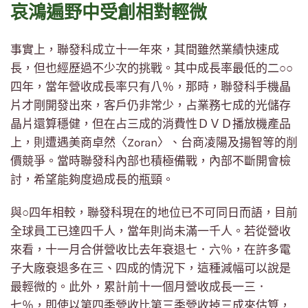
哀鴻遍野中受創相對輕微
事實上，聯發科成立十一年來，其間雖然業績快速成
長，但也經歷過不少次的挑戰。其中成長率最低的二○○
四年，當年營收成長率只有八％，那時，聯發科手機晶
片才剛開發出來，客戶仍非常少，占業務七成的光儲存
晶片還算穩健，但在占三成的消費性ＤＶＤ播放機產品
上，則遭遇美商卓然〈Zoran〉、台商凌陽及揚智等的削
價競爭。當時聯發科內部也積極備戰，內部不斷開會檢
討，希望能夠度過成長的瓶頸。
與○四年相較，聯發科現在的地位已不可同日而語，目前
全球員工已達四千人，當年則尚未滿一千人。若從營收
來看，十一月合併營收比去年衰退七．六％，在許多電
子大廠衰退多在三、四成的情況下，這種減幅可以說是
最輕微的。此外，累計前十一個月營收成長一三．
七％，即使以第四季營收比第三季營收掉三成來估算，