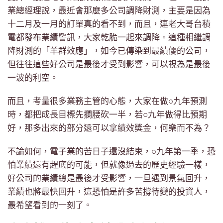
業總經理說，最近會那麼多公司調降財測，主要是因為
十二月及一月的訂單真的看不到，而且，連老大哥台積
電都發布業績警訊，大家乾脆一起來調降。這種相繼調
降財測的「羊群效應」，如今已傳染到最績優的公司，
但往往這些好公司是最後才受到影響，可以視為是最後
一波的利空。
而且，考量很多業務主管的心態，大家在做○九年預測
時，都把成長目標先攔腰砍一半，若○九年做得比預期
好，那多出來的部分還可以拿績效獎金，何樂而不為？
不論如何，電子業的苦日子還沒結束，○九年第一季，恐
怕業績還有趕底的可能，但就像過去的歷史經驗一樣，
好公司的業績總是最後才受影響，一旦遇到景氣回升，
業績也將最快回升，這恐怕是許多苦撐待變的投資人，
最希望看到的一刻了。