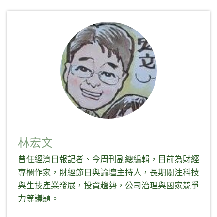
新
分
分
新
視
享
享
視
窗
至
到
窗
中
Facebook(在
Telegram(在
中
開
新
新
開
啟)
視
視
啟)
窗
窗
中
中
開
開
啟)
啟)
林宏文
曾任經濟日報記者、今周刊副總編輯，目前為財經
專欄作家，財經節目與論壇主持人，長期關注科技
與生技產業發展，投資趨勢，公司治理與國家競爭
力等議題。