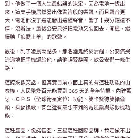
到，他做了一個人生最錯誤的決定，因為電池一拔出
來，這支手機居然發出像警笛般的響聲，而且聲音更
大，電池都沒了還能發出這種聲音，響了十幾分鐘還不
停。沒辦法，最後公安只好把電池又裝回去，開機，繼
續聽「狼愛上羊」的歌聲。
最後，到了凌晨兩點多，那名酒鬼終於清醒，公安痛哭
流涕地把手機還給他，請他趕緊離開，放公安們一條生
路。
這聽來像笑話，但其實目前市面上真的有這種功能的山
寨機，人民幣幾百元能買到 365 天的全年待機、內建藍
牙、ＧＰＳ（全球衛星定位）功能、雙卡雙待雙攝像
頭、抖動換歌，甚至還有意想不到的電風扇與驗鈔機功
能。
這種產品，像諾基亞、三星這種國際品牌，肯定做不出