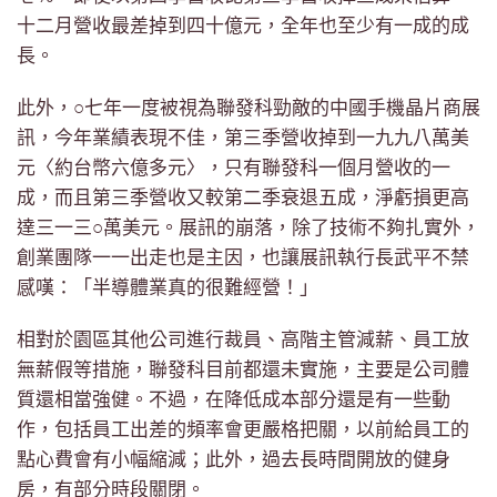
十二月營收最差掉到四十億元，全年也至少有一成的成
長。
此外，○七年一度被視為聯發科勁敵的中國手機晶片商展
訊，今年業績表現不佳，第三季營收掉到一九九八萬美
元〈約台幣六億多元〉，只有聯發科一個月營收的一
成，而且第三季營收又較第二季衰退五成，淨虧損更高
達三一三○萬美元。展訊的崩落，除了技術不夠扎實外，
創業團隊一一出走也是主因，也讓展訊執行長武平不禁
感嘆：「半導體業真的很難經營！」
相對於園區其他公司進行裁員、高階主管減薪、員工放
無薪假等措施，聯發科目前都還未實施，主要是公司體
質還相當強健。不過，在降低成本部分還是有一些動
作，包括員工出差的頻率會更嚴格把關，以前給員工的
點心費會有小幅縮減；此外，過去長時間開放的健身
房，有部分時段關閉。