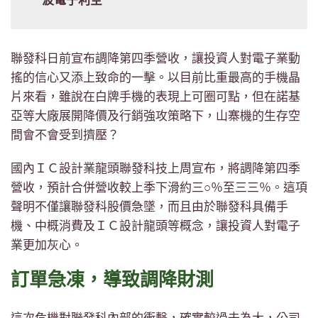
一波電子利空
聯發科日前宣布調降第四季營收，讓投資人對電子業動
搖的信心又添上致命的一擊。以目前比重最高的手機晶
片來看，雖說在白牌手機的表現上可圈可點，但在諾基
亞等大廠展開降價及行銷強攻策略下，山寨機的生存空
間會不會受到擠壓？
國內ＩＣ設計業龍頭聯發科技上周宣布，將調降第四季
營收，預計合併營收較上季下滑約三○％至三三％。這項
聲明不僅讓聯發科股價急墜，而且由於聯發科具備手
機、中概消費及ＩＣ設計龍頭等概念，讓投資人對電子
業更加灰心。
訂單急凍，導致調降財測