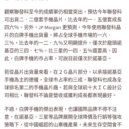
觀察聯發科至今的成績單仍相當突出，預估今年聯發科
可出貨二．二億套手機晶片，比去年的一．五億套成長
四六％。另外，JP Morgan 更預測，今年使用聯發科晶
片的白牌手機出貨量，將占全球手機市場的一六．
三％，比去年的一二．九％又明顯提升，僅次於龍頭諾
基亞的三四．七％，比三星的一四．五％還要高。因
此，白牌手機的市占率，可說目前僅次於諾基亞。
若從晶片出貨量來看，在２Ｇ晶片部分，以承接諾基亞
手機為主的德儀，全球市占率約三成，聯發科也成為全
球排名第二的手機晶片廠。若與全球前十大ＩＣ設計公
司相比，聯發科不論是營收或獲利成長都表現最好。
不過，白牌手機的傑出表現，也讓國際品牌不得不注
意，在諾基亞、三星等品牌展開全球降價及行銷等強攻
策略下，從中國崛起的山寨機產業，未來生存空間會不