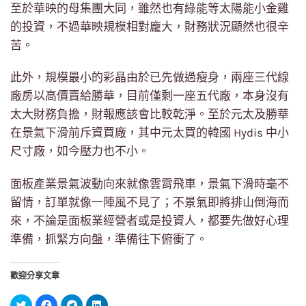
至於華映的母集團大同，雖然也有綠能等太陽能小金雞
的投資，不過華映規模相對龐大，財務狀況顯然也很辛
苦。
此外，規模最小的彩晶由於已先做過瘦身，兩座三代線
廠房以高價賣給勝華，目前僅剩一座五代廠，本身沒有
太大財務負擔，財報應該會比較乾淨。至於元太及勝華
在景氣下滑前斥資買廠，其中元太買的韓國 Hydis 中小
尺寸廠，如今壓力也不小。
面板產業景氣波動向來就像雲霄飛車，景氣下滑時毫不
留情，訂單就像一陣風不見了；不景氣即將排山倒海而
來，不論是面板業經營者或是投資人，都要先做好心理
準備，抓緊方向盤，準備往下俯衝了。
歡迎分享文章
分
按
按
分