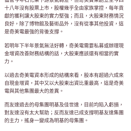
儘管今年石化業下游景氣轉差，但奇美實業創立至今四
十八年沒有股票上市，股權幾乎全由家族掌控，每年貢
獻的獲利讓大股東的實力堅強；而且，大股東財務情況
良好，除了博物館及藝術品外，沒有從事其他投資，這
是奇美電最強的背後支撐。
若明年下半年景氣無法好轉，奇美電需要私募或辦理現
金增資改善財務結構的話，大股東應該還有相當的實
力。
以過去奇美電資本形成的結構來看，股本有超過六成來
自現金增資，其中又以大股東出資比重最高，這是奇美
電與其他集團最大的差異。
而友達過去的母集團明基及佳世達，目前均陷入虧損，
對友達沒有太大幫助；反而友達已成支撐明基友達集團
的主力，搖身一變成為明基的母集團。