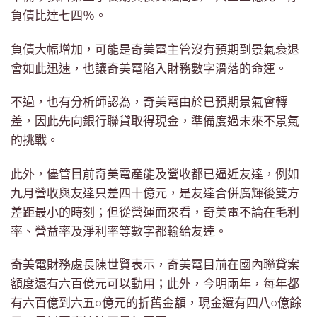
負債比達七四％。
負債大幅增加，可能是奇美電主管沒有預期到景氣衰退
會如此迅速，也讓奇美電陷入財務數字滑落的命運。
不過，也有分析師認為，奇美電由於已預期景氣會轉
差，因此先向銀行聯貸取得現金，準備度過未來不景氣
的挑戰。
此外，儘管目前奇美電產能及營收都已逼近友達，例如
九月營收與友達只差四十億元，是友達合併廣輝後雙方
差距最小的時刻；但從營運面來看，奇美電不論在毛利
率、營益率及淨利率等數字都輸給友達。
奇美電財務處長陳世賢表示，奇美電目前在國內聯貸案
額度還有六百億元可以動用；此外，今明兩年，每年都
有六百億到六五○億元的折舊金額，現金還有四八○億餘