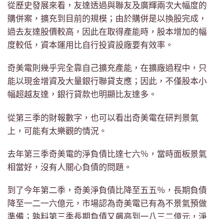
從歷史發展來看，友達透過與聯友及廣輝兩次大幅度的
購併案，擴充到目前的規模；由於購併是以換股完成，
過去友達股價較高，因此在取得產能時，股本增加的幅
度較低，資本運用比自行投資設廠要有效率。
奇美電則幾乎完全靠自己擴充產能，在擴廠過程中，只
能以現金增資及大量銀行聯貸支應；因此，不僅股本小
幅超越友達，銀行貸款也明顯比友達多。
從第三季的財報數字，也可以看出奇美電在研判景氣
上，可能有太樂觀的情況。
去年第三季奇美電的淨負債比達七六％，當時面板景氣
相當好，沒有人關心負債的問題。
到了今年第二季，奇美淨負債比降至五五％，長期負債
降至一二一六億元，市場認為奇美電已有為不景氣預做
準備；孰料第三季長期負債又飆高到一八三二億元，淨