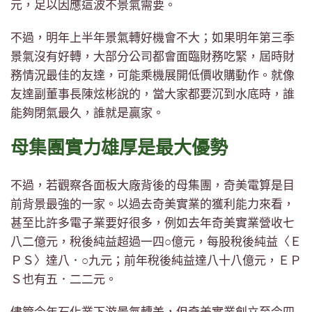
元，足以因應這波不景氣需要。
不過，明年上半年景氣轉好機會不大；如果明年第三季
景氣沒有好轉，大部分公司都會面臨財務吃緊，屆時財
務情況最佳的友達，可能乘機展開低價收購動作。就像
友達副董事長陳炫彬說的，當大家都要沉到水底時，誰
能夠閉氣最久，誰就是贏家。
母集團實力雄厚是最大優勢
不過，若觀察各面板大廠背後的母集團，奇美電算是目
前背景最強的一家。以過去奇美實業的獲利能力來看，
甚至比許多電子業要好很多，例如去年奇美實業營收七
八二億元，稅後純益超過一四○億元，每股稅後純益〈Ｅ
ＰＳ〉達八．○九元；前年稅後純益達八十八億元，ＥＰ
Ｓ也有五．二二元。