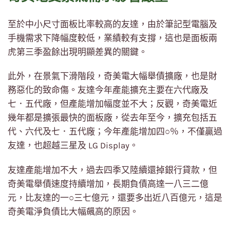
至於中小尺寸面板比率較高的友達，由於筆記型電腦及
手機需求下降幅度較低，業績較有支撐，這也是面板兩
虎第三季盈餘出現明顯差異的關鍵。
此外，在景氣下滑階段，奇美電大幅舉債擴廠，也是財
務惡化的致命傷。友達今年產能擴充主要在六代廠及
七．五代廠，但產能增加幅度並不大；反觀，奇美電近
幾年都是擴張最快的面板廠，從去年至今，擴充包括五
代、六代及七．五代廠；今年產能增加四○％，不僅贏過
友達，也超越三星及 LG Display。
友達產能增加不大，過去四季又陸續還掉銀行貸款，但
奇美電舉債速度持續增加，長期負債高達一八三二億
元，比友達的一○三七億元，還要多出近八百億元，這是
奇美電淨負債比大幅飆高的原因。