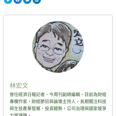
享
一
一
享
到
下
下
到
Twitter(在
以
以
LinkedIn(在
新
分
分
新
視
享
享
視
窗
至
到
窗
中
Facebook(在
Telegram(在
中
開
新
新
開
啟)
視
視
啟)
窗
窗
中
中
開
開
啟)
啟)
林宏文
曾任經濟日報記者、今周刊副總編輯，目前為財經
專欄作家，財經節目與論壇主持人，長期關注科技
與生技產業發展，投資趨勢，公司治理與國家競爭
力等議題。