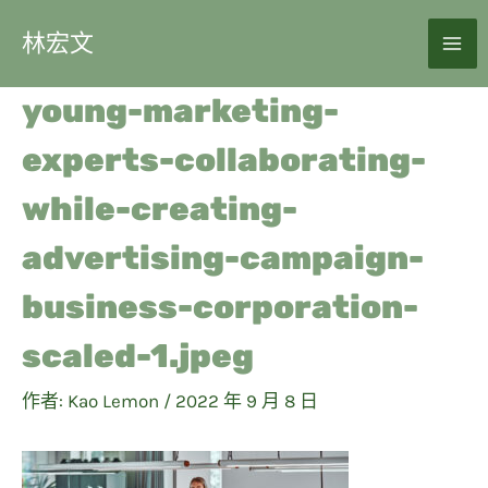
林宏文
young-marketing-
experts-collaborating-
while-creating-
advertising-campaign-
business-corporation-
scaled-1.jpeg
作者:
Kao Lemon
/
2022 年 9 月 8 日