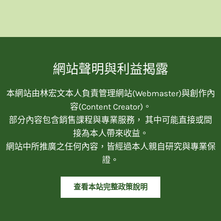
網站聲明與利益揭露
本網站由林宏文本人負責管理網站(Webmaster)與創作內
容(Content Creator)。
部分內容包含銷售課程與專業服務， 其中可能直接或間
接為本人帶來收益。
網站中所推廣之任何內容，皆經過本人親自研究與專業保
證。
查看本站完整政策說明