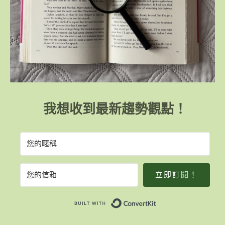
我想收到最新趨勢觀點！
立即訂閱！
Built with Convert