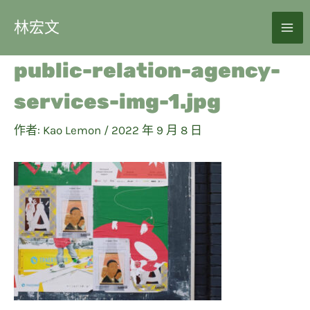
林宏文
public-relation-agency-
services-img-1.jpg
作者:
Kao Lemon
/
2022 年 9 月 8 日