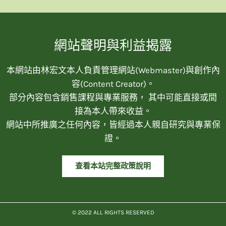
網站聲明與利益揭露
本網站由林宏文本人負責管理網站(Webmaster)與創作內
容(Content Creator)。
部分內容包含銷售課程與專業服務， 其中可能直接或間
接為本人帶來收益。
網站中所推廣之任何內容，皆經過本人親自研究與專業保
證。
查看本站完整政策說明
© 2022 ALL RIGHTS RESERVED​