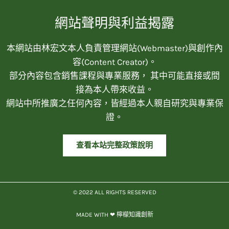
網站聲明與利益揭露
本網站由林宏文本人負責管理網站(Webmaster)與創作內
容(Content Creator)。
部分內容包含銷售課程與專業服務， 其中可能直接或間
接為本人帶來收益。
網站中所推廣之任何內容，皆經過本人親自研究與專業保
證。
查看本站完整政策說明
© 2022 ALL RIGHTS RESERVED​
MADE WITH ❤ 檸檬知識創新